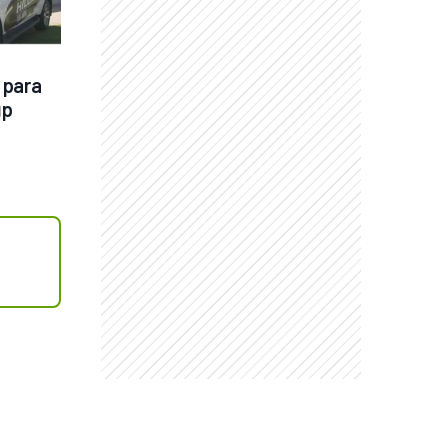
para 
acceder a una pick up 