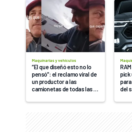
Maquinarias y vehículos
Maquin
“El que diseñó esto no lo 
RAM 
pensó”: el reclamo viral de 
pick 
un productor a las 
para 
camionetas de todas las 
del 
marcas
podr