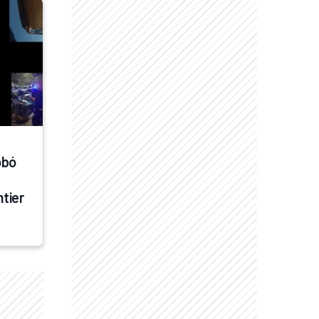
bó 
tier