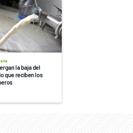
ería
rgan la baja del 
o que reciben los 
beros