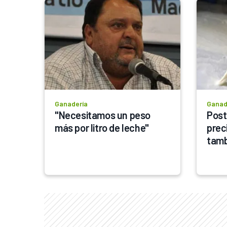
Ganadería
Ganad
"Necesitamos un peso 
Poste
más por litro de leche"
preci
tam