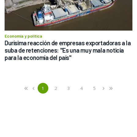
Economía y política
Durísima reacción de empresas exportadoras a la 
suba de retenciones: "Es una muy mala noticia 
para la economía del país"
Previous
First
1
2
3
4
5
«
‹
›
»
(current)
Next
Last