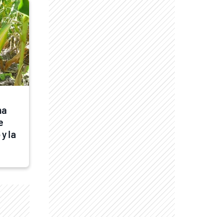
a 
 
y la 