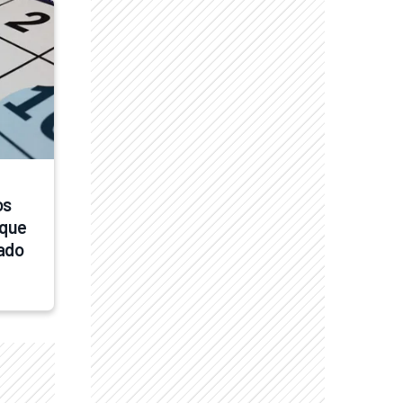
s 
que 
ado 