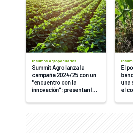
Insumos Agropecuarios
Insum
Summit Agro lanza la 
El po
campaña 2024/25 con un 
band
"encuentro con la 
una 
innovación": presentan las 
el co
estrategias para un futuro 
productivo