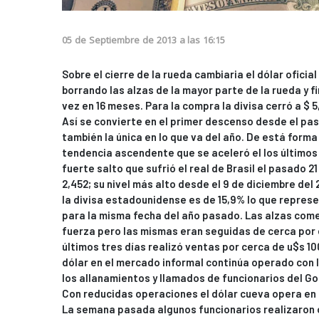
05
de
Septiembre
de
2013
a las
16:15
Sobre el cierre de la rueda cambiaria el dólar ofici
borrando las alzas de la mayor parte de la rueda y f
vez en 16 meses. Para la compra la divisa cerró a $ 5,
Así se convierte en el primer descenso desde el pa
también la única en lo que va del año. De está forma e
tendencia ascendente que se aceleró el los últimos
fuerte salto que sufrió el real de Brasil el pasado 
2,452; su nivel más alto desde el 9 de diciembre del
la divisa estadounidense es de 15,9% lo que represe
para la misma fecha del año pasado. Las alzas com
fuerza pero las mismas eran seguidas de cerca por 
últimos tres días realizó ventas por cerca de u$s 100
dólar en el mercado informal continúa operado con
los allanamientos y llamados de funcionarios del G
Con reducidas operaciones el dólar cueva opera en t
La semana pasada algunos funcionarios realizaron 