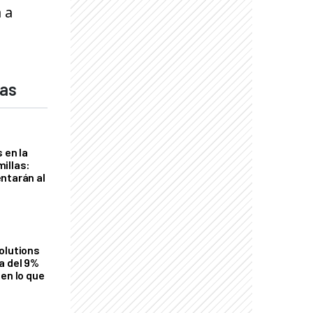
a a
das
 en la
illas:
ntarán al
olutions
a del 9%
en lo que