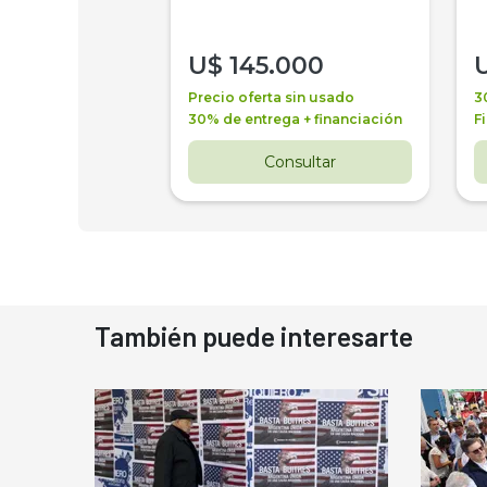
000
U$
145.000
a + financiación
Precio oferta sin usado
3
 4 años
30% de entrega + financiación
F
nsultar
Consultar
También puede interesarte