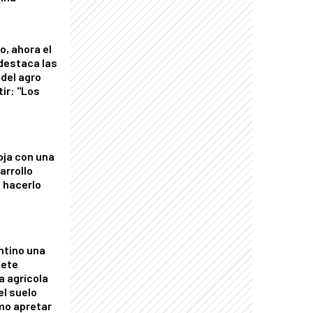
o, ahora el
 destaca las
del agro
tir: "Los
"
oja con una
arrollo
 hacerlo
ntino una
mete
a agrícola
el suelo
mo apretar