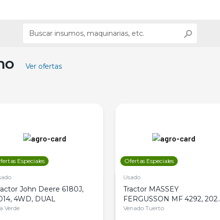
ino
Ver ofertas
fertas Especiales
Ofertas Especiales
sado
Usado
ractor John Deere 6180J,
Tractor MASSEY
014, 4WD, DUAL
FERGUSSON MF 4292, 2020
la Verde
4WD, PATON
Venado Tuerto