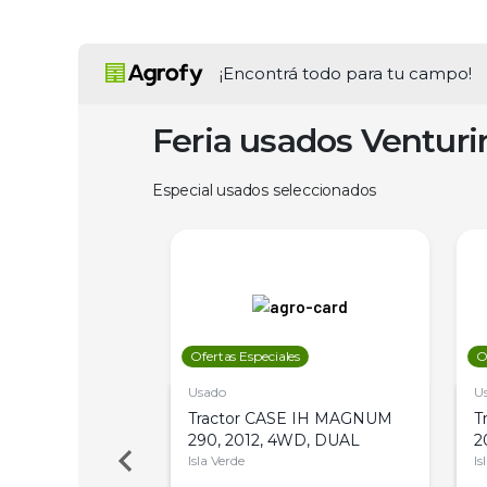
¡Encontrá todo para tu campo!
Feria usados Ventur
Especial usados seleccionados
les
Ofertas Especiales
O
Usado
U
a Metalfor 7040,
Tractor CASE IH MAGNUM
T
Bot 32 Mts
290, 2012, 4WD, DUAL
2
Isla Verde
Is