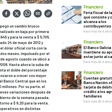
Financiero
Feria fiscal de l
qué consiste y
alcanza a los
contribuyentes
al pegó un cambio brusco
inalizado en baja por primera
hace más de 6 años
645 y para la venta a $ 5,705.
Financiero
sado 24 de mayo de 2012 y
El Banco Galicia
l dólar oficial corta con la
mantiene su ap
 dos meses, impulsado por el
estar junto al 
21 de agosto cuando se ubicó a
hace más de 6 años
 2008. Hasta ahora la suba de
nta el doble del porcentaje
Financiero
enzaron a crecer con mayor
Cuentas gratuit
el Banco Central que en los
Banco Nación o
 millones. Por su parte, el
tarjeta de débit
crédito a los ag
 leves variaciones después de
familiares
obierno de la semana pasada.
hace más de 6 años
orno a $ 9,20 para la venta.
operativos en distintas