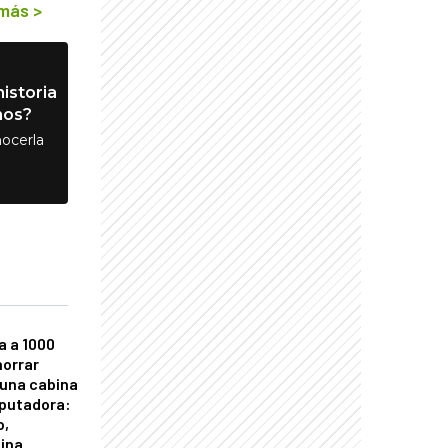
 más
>
istoria
nos?
ocerla
a a 1000
horrar
 una cabina
putadora:
o,
tina