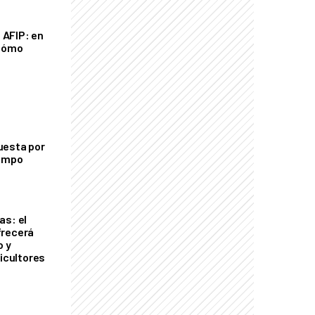
a AFIP: en
 cómo
uesta por
campo
as: el
frecerá
o y
ricultores