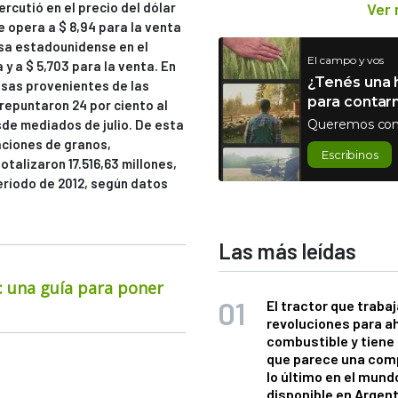
ercutió en el precio del dólar
Ver
ue opera a $ 8,94 para la venta
ivisa estadounidense en el
El campo y vos
y a $ 5,703 para la venta. En
¿Tenés una h
isas provenientes de las
para contar
 repuntaron 24 por ciento al
sde mediados de julio. De esta
Queremos con
aciones de granos,
Escribinos
talizaron 17.516,63 millones,
eríodo de 2012, según datos
Las más leídas
o: una guía para poner
El tractor que trabaj
revoluciones para a
combustible y tiene
que parece una com
lo último en el mund
disponible en Argen