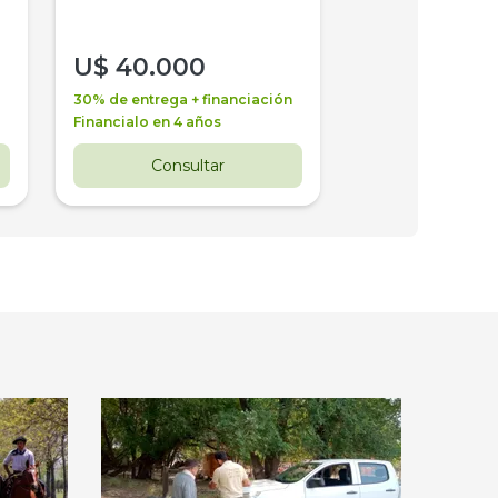
U$
40.000
U$
30.000
30% de entrega + financiación
30% de entrega + 
Financialo en 4 años
Financialo en 3 a
Consultar
Consul