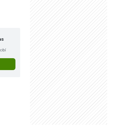
as
cibí