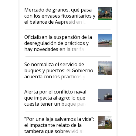
Mercado de granos, qué pasa
con los envases fitosanitarios y
el balance de Aapresid en La
Posta
Oficializan la suspensión de la
desregulación de prácticos y
hay novedades en la tarifa de
la hidrovía
Se normaliza el servicio de
buques y puertos: el Gobierno
acuerda con los prácticos y
suspende el decreto de
desregulación
Alerta por el conflicto naval
que impacta al agro: lo que
cuesta tener un buque parado
y el peligro de que Argentina
pase a ser "país sucio"
"Por una laja salvamos la vida":
el impactante relato de la
tambera que sobrevivió al