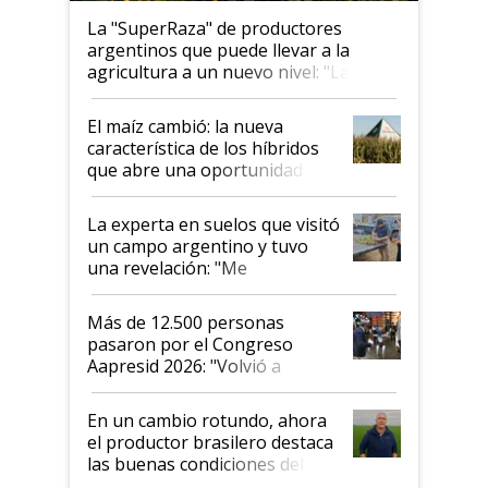
La "SuperRaza" de productores
argentinos que puede llevar a la
agricultura a un nuevo nivel: "Las
posibilidades de crecimiento son
infinitas"
El maíz cambió: la nueva
característica de los híbridos
que abre una oportunidad en
el lote
La experta en suelos que visitó
un campo argentino y tuvo
una revelación: "Me
impresionó mucho"
Más de 12.500 personas
pasaron por el Congreso
Aapresid 2026: "Volvió a
demostrar que hablar del
suelo es hablar de todo el
En un cambio rotundo, ahora
sistema productivo"
el productor brasilero destaca
las buenas condiciones del
agro argentino para invertir: