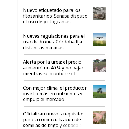
productividad en la campaña
fina
Nuevo etiquetado para los
fitosanitarios: Senasa dispuso
el uso de pictogramas,
palabras de advertencia e
indicaciones
Nuevas regulaciones para el
uso de drones: Córdoba fija
distancias mínimas
Alerta por la urea: el precio
aumentó un 40 % y no bajan
mientras se mantiene el
conflicto en Medio Oriente
Con mejor clima, el productor
invirtió más en nutrientes y
empujó el mercado
Oficializan nuevos requisitos
para la comercialización de
semillas de trigo y cebada a