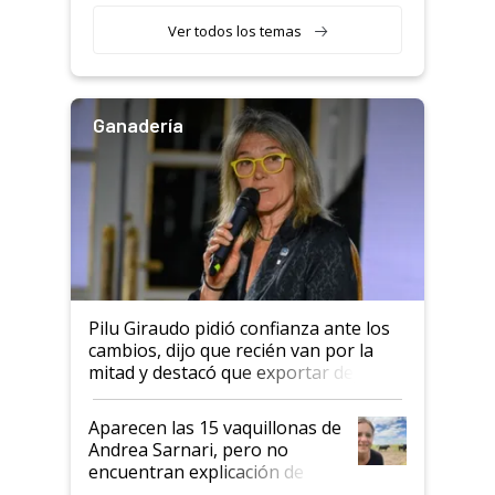
variedades que marcan un
Ver todos los temas
salto tecnológico en genética y
rendimiento
Ganadería
Pilu Giraudo pidió confianza ante los
cambios, dijo que recién van por la
mitad y destacó que exportar dejó de
ser "para unos pocos": "Tenemos un
mandato muy claro del gobierno
Aparecen las 15 vaquillonas de
nacional"
Andrea Sarnari, pero no
encuentran explicación de
cómo llegaron allí