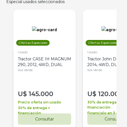
Especial usados seleccionados
Ofertas Especiales
Ofertas Especiales
Usado
Usado
Tractor CASE IH MAGNUM
Tractor John Deere 
290, 2012, 4WD, DUAL
2014, 4WD, DUAL
Isla Verde
Isla Verde
U$
145.000
U$
120.000
Precio oferta sin usado
30% de entrega +
financiación
30% de entrega +
financiación
Financialo en 3 años
Consultar
Consultar