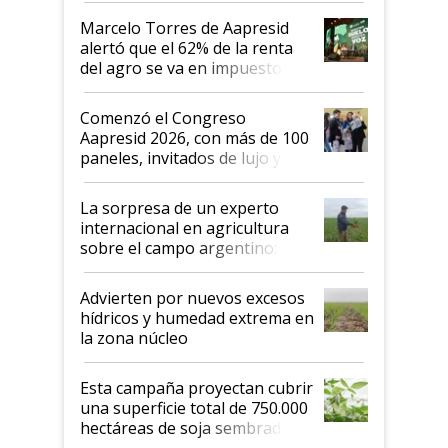
"Los veo más motivados"
Marcelo Torres de Aapresid
alertó que el 62% de la renta
del agro se va en impuestos:
"No es bueno que en
Argentina se sigan discutiendo
Comenzó el Congreso
las mismas cosas de hace 50
Aapresid 2026, con más de 100
años"
paneles, invitados de lujo y
todas las tendencias
La sorpresa de un experto
internacional en agricultura
sobre el campo argentino:
"Estoy muy impresionado"
Advierten por nuevos excesos
hídricos y humedad extrema en
la zona núcleo
Esta campaña proyectan cubrir
una superficie total de 750.000
hectáreas de soja sembradas
con una nueva generación de