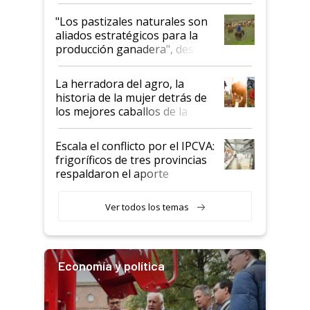
ganadera uruguaya sobre las
oportunidades que se abren
"Los pastizales naturales son
para el agro en Argentina, con
aliados estratégicos para la
foco en la carne
producción ganadera", destaca
la iniciativa que ya reúne a 46
establecimientos en Argentina
La herradora del agro, la
historia de la mujer detrás de
los mejores caballos de la
Argentina y los mitos que
todavía hacen sufrir a estos
Escala el conflicto por el IPCVA:
animales: "Mientras me
frigoríficos de tres provincias
descalificaban, yo seguí
respaldaron el aporte
haciendo currículum"
obligatorio
Ver todos los temas
Economía y política