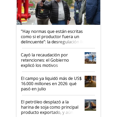
"Hay normas que están escritas
como si el productor fuera un
delincuente”: la desregulación llegó
al Congreso Aapresid y hasta se
habló del financiamiento al IPCVA
Cayó la recaudación por
retenciones: el Gobierno
explicó los motivos
El campo ya liquidó más de US$
16.000 millones en 2026: qué
pasó en julio
El petróleo desplazó a la
harina de soja como principal
producto exportado, y aún así