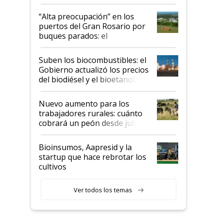
tornado
“Alta preocupación” en los
puertos del Gran Rosario por
buques parados: el
funcionamiento de las
exportadoras en tensión tras
Suben los biocombustibles: el
la medida de fuerza de los
Gobierno actualizó los precios
prácticos
del biodiésel y el bioetanol
Nuevo aumento para los
trabajadores rurales: cuánto
cobrará un peón desde julio
Bioinsumos, Aapresid y la
startup que hace rebrotar los
cultivos
Ver todos los temas