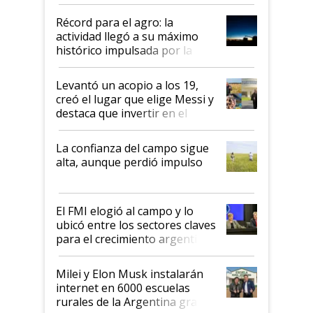
el agro aportó casi seis de cada
diez dólares y sostuvo el
Récord para el agro: la
liderazgo en un semestre
actividad llegó a su máximo
récord
histórico impulsada por la
cosecha y las exportaciones
Levantó un acopio a los 19,
creó el lugar que elige Messi y
destaca que invertir en el
kirchnerismo era como "darle
plata a un hijo para droga":
La confianza del campo sigue
Juan Félix Rossetti, el libertario
alta, aunque perdió impulso
que de una dura crisis salió
más fuerte y apuesta al cambio
de Milei
El FMI elogió al campo y lo
ubicó entre los sectores claves
para el crecimiento argentino
Milei y Elon Musk instalarán
internet en 6000 escuelas
rurales de la Argentina gracias