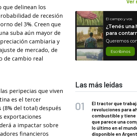
Ver
 que delinean los
probabilidad de recesión
El campo y vos
 torno del 3%. Creen que
¿Tenés una h
 una suba aún mayor de
para contar
epreciación cambiaria y
Queremos con
o ajuste de mercado, de
Escribinos
o de cambio real
Las más leídas
 las peripecias que viven
ina es el tercer
El tractor que trabaj
 (8% del total) después
revoluciones para a
combustible y tiene
as exportaciones
que parece una com
nderá a impactar sobre
lo último en el mund
icadores financieros
disponible en Argen