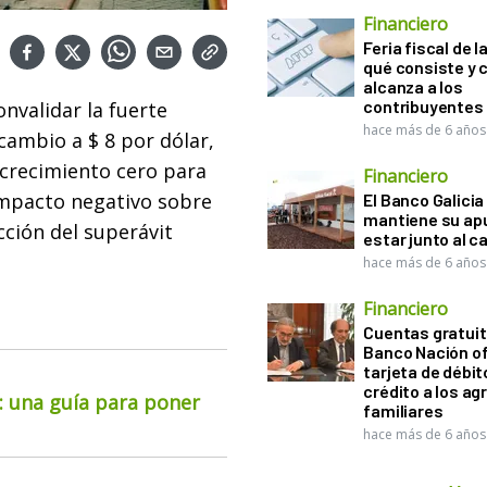
Financiero
Feria fiscal de l
qué consiste y
alcanza a los
contribuyentes
nvalidar la fuerte
hace más de 6 años
cambio a $ 8 por dólar,
 crecimiento cero para
Financiero
 impacto negativo sobre
El Banco Galicia
mantiene su ap
cción del superávit
estar junto al 
hace más de 6 años
Financiero
Cuentas gratuit
Banco Nación o
tarjeta de débit
crédito a los ag
o: una guía para poner
familiares
hace más de 6 años