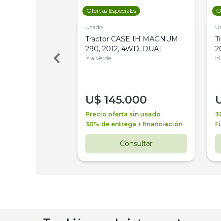
les
Ofertas Especiales
O
Usado
U
a Metalfor 7040,
Tractor CASE IH MAGNUM
T
Bot 32 Mts
290, 2012, 4WD, DUAL
2
Isla Verde
Is
000
U$
145.000
a + financiación
Precio oferta sin usado
3
 4 años
30% de entrega + financiación
F
nsultar
Consultar