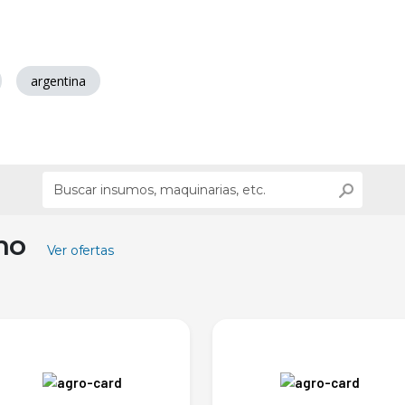
argentina
ino
Ver ofertas