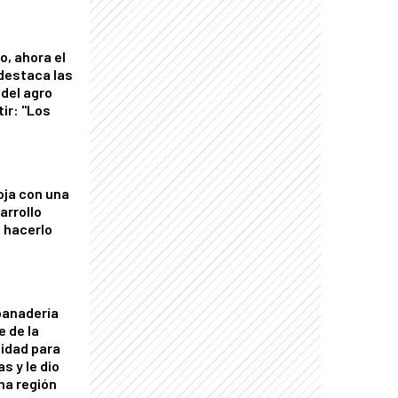
o, ahora el
 destaca las
del agro
tir: "Los
"
oja con una
arrollo
 hacerlo
panadería
e de la
idad para
s y le dio
una región