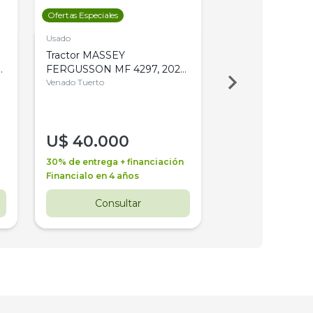
Ofertas Especiales
Ofertas Especiales
Usado
Usado
Tractor MASSEY
Tractor AGCO ALL
,
FERGUSSON MF 4297, 2020,
2003, 4WD, PA
4WD, PATON
Venado Tuerto
Venado Tuerto
U$
40.000
U$
30.000
30% de entrega + financiación
30% de entrega + 
Financialo en 4 años
Financialo en 3 a
Consultar
Consul