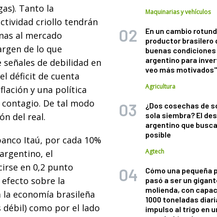
gas). Tanto la
Maquinarias y vehículos
ctividad criollo tendrán
En un cambio rotund
rnas al mercado
productor brasilero
argen de lo que
buenas condiciones 
argentino para inver
e señales de debilidad en
veo más motivados
l déficit de cuenta
Agricultura
flación y una política
e contagio. De tal modo
¿Dos cosechas de s
sola siembra? El des
ón del real.
argentino que busca
posible
banco Itaú, por cada 10%
Agtech
argentino, el
cirse en 0,2 punto
Cómo una pequeña 
 efecto sobre la
pasó a ser un gigant
molienda, con capac
 a la economía brasileña
1000 toneladas diaria
s débil) como por el lado
impulso al trigo en 