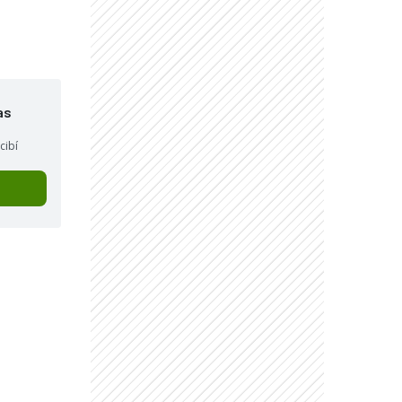
as
cibí