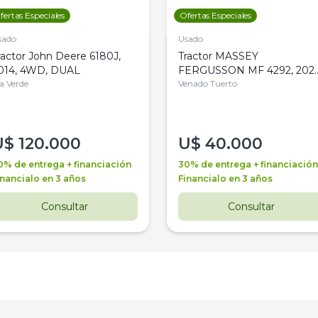
fertas Especiales
Ofertas Especiales
sado
Usado
ractor John Deere 6180J,
Tractor MASSEY
014, 4WD, DUAL
FERGUSSON MF 4292, 2020
la Verde
4WD, PATON
Venado Tuerto
U$
120.000
U$
40.000
0% de entrega + financiación
30% de entrega + financiación
inancialo en 3 años
Financialo en 3 años
Consultar
Consultar