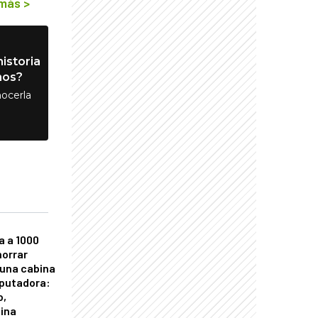
 más
>
istoria
nos?
ocerla
a a 1000
horrar
 una cabina
putadora:
o,
tina