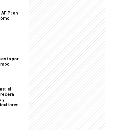
a AFIP: en
 cómo
uesta por
campo
as: el
frecerá
o y
ricultores