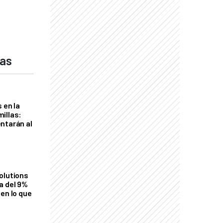
das
 en la
illas:
ntarán al
olutions
a del 9%
en lo que