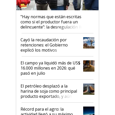
"Hay normas que están escritas
como si el productor fuera un
delincuente”: la desregulación llegó
al Congreso Aapresid y hasta se
habló del financiamiento al IPCVA
Cayó la recaudación por
retenciones: el Gobierno
explicó los motivos
El campo ya liquidó más de US$
16.000 millones en 2026: qué
pasó en julio
El petróleo desplazó a la
harina de soja como principal
producto exportado, y aún así
el agro aportó casi seis de cada
diez dólares y sostuvo el
Récord para el agro: la
liderazgo en un semestre
actividad llegó a su máximo