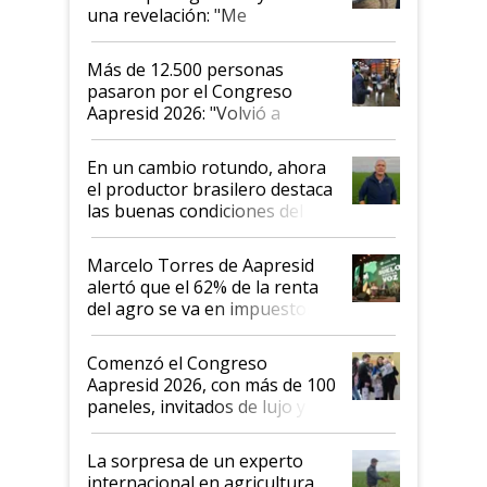
una revelación: "Me
impresionó mucho"
Más de 12.500 personas
pasaron por el Congreso
Aapresid 2026: "Volvió a
demostrar que hablar del
suelo es hablar de todo el
En un cambio rotundo, ahora
sistema productivo"
el productor brasilero destaca
las buenas condiciones del
agro argentino para invertir:
"Los veo más motivados"
Marcelo Torres de Aapresid
alertó que el 62% de la renta
del agro se va en impuestos:
"No es bueno que en
Argentina se sigan discutiendo
Comenzó el Congreso
las mismas cosas de hace 50
Aapresid 2026, con más de 100
años"
paneles, invitados de lujo y
todas las tendencias
La sorpresa de un experto
internacional en agricultura