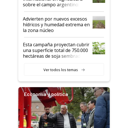
sobre el campo argentino:
"Estoy muy impresionado"
Advierten por nuevos excesos
hídricos y humedad extrema en
la zona núcleo
Esta campaña proyectan cubrir
una superficie total de 750.000
hectáreas de soja sembradas
con una nueva generación de
variedades que marcan un
Ver todos los temas
salto tecnológico en genética y
rendimiento
Economía y política