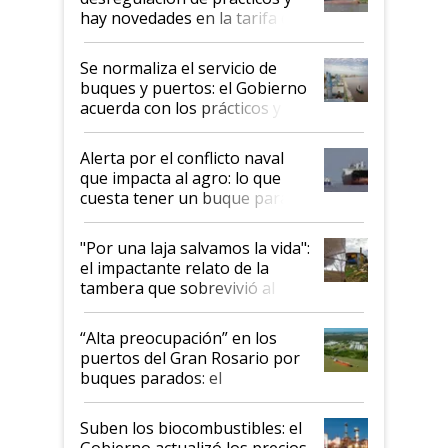
hay novedades en la tarifa de
la hidrovía
Se normaliza el servicio de
buques y puertos: el Gobierno
acuerda con los prácticos y
suspende el decreto de
desregulación
Alerta por el conflicto naval
que impacta al agro: lo que
cuesta tener un buque parado
y el peligro de que Argentina
pase a ser "país sucio"
"Por una laja salvamos la vida":
el impactante relato de la
tambera que sobrevivió al
tornado
“Alta preocupación” en los
puertos del Gran Rosario por
buques parados: el
funcionamiento de las
exportadoras en tensión tras
Suben los biocombustibles: el
la medida de fuerza de los
Gobierno actualizó los precios