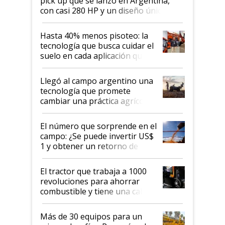
pick up que se lanzó en Argentina,
con casi 280 HP y un diseño único: a
cuánto se vende
Hasta 40% menos pisoteo: la
tecnología que busca cuidar el
suelo en cada aplicación que
llevó Jacto al Congreso
Aapresid 2026
Llegó al campo argentino una
tecnología que promete
cambiar una práctica agrícola
clave: ¿Y si analizar el suelo
fuera tan simple como apretar
El número que sorprende en el
un botón?
campo: ¿Se puede invertir US$
1 y obtener un retorno de
hasta US$ 10 en agricultura?
El tractor que trabaja a 1000
revoluciones para ahorrar
combustible y tiene una cabina
que parece una computadora:
lo último en el mundo,
Más de 30 equipos para un
disponible en Argentina