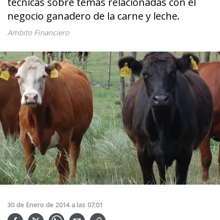
técnicas sobre temas relacionadas con el
negocio ganadero de la carne y leche.
Ambito Financiero
30
de
Enero
de
2014
a las
07:01