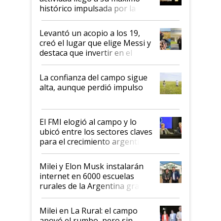
récord
histórico impulsada por la
cosecha y las exportaciones
Levantó un acopio a los 19,
creó el lugar que elige Messi y
destaca que invertir en el
kirchnerismo era como "darle
plata a un hijo para droga":
La confianza del campo sigue
Juan Félix Rossetti, el libertario
alta, aunque perdió impulso
que de una dura crisis salió
más fuerte y apuesta al cambio
de Milei
El FMI elogió al campo y lo
ubicó entre los sectores claves
para el crecimiento argentino
Milei y Elon Musk instalarán
internet en 6000 escuelas
rurales de la Argentina gracias
a un acuerdo con Starlink
Milei en La Rural: el campo
apoyó el rumbo, pero sin