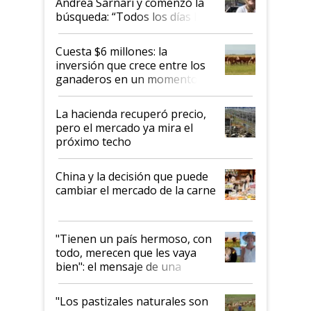
Andrea Sarnari y comenzó la
búsqueda: “Todos los días le
toca a algún productor”
Cuesta $6 millones: la
inversión que crece entre los
ganaderos en un momento
histórico para la actividad
La hacienda recuperó precio,
pero el mercado ya mira el
próximo techo
China y la decisión que puede
cambiar el mercado de la carne
"Tienen un país hermoso, con
todo, merecen que les vaya
bien": el mensaje de una
ganadera uruguaya sobre las
oportunidades que se abren
"Los pastizales naturales son
para el agro en Argentina, con