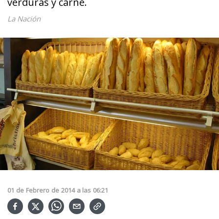
verduras y carne.
La Nación
01
de
Febrero
de
2014
a las
06:21