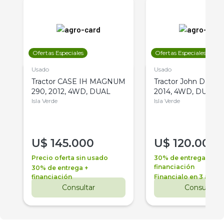
Ofertas Especiales
Ofertas Especiales
Usado
Usado
Tractor CASE IH MAGNUM
Tractor John Deere 
290, 2012, 4WD, DUAL
2014, 4WD, DUAL
Isla Verde
Isla Verde
U$
145.000
U$
120.000
Precio oferta sin usado
30% de entrega +
financiación
30% de entrega +
financiación
Financialo en 3 años
Consultar
Consultar