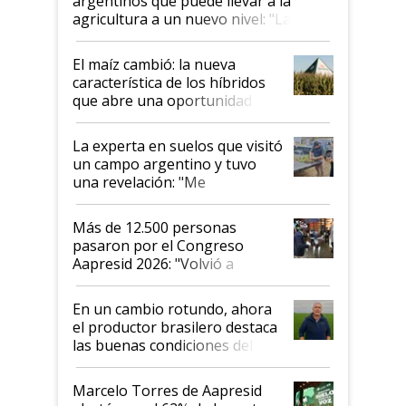
argentinos que puede llevar a la
agricultura a un nuevo nivel: "Las
posibilidades de crecimiento son
infinitas"
El maíz cambió: la nueva
característica de los híbridos
que abre una oportunidad en
el lote
La experta en suelos que visitó
un campo argentino y tuvo
una revelación: "Me
impresionó mucho"
Más de 12.500 personas
pasaron por el Congreso
Aapresid 2026: "Volvió a
demostrar que hablar del
suelo es hablar de todo el
En un cambio rotundo, ahora
sistema productivo"
el productor brasilero destaca
las buenas condiciones del
agro argentino para invertir:
"Los veo más motivados"
Marcelo Torres de Aapresid