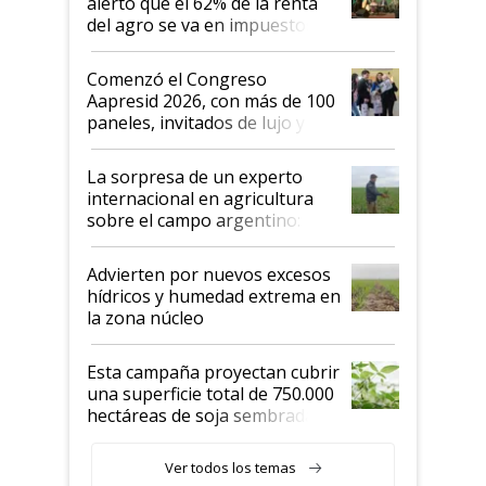
alertó que el 62% de la renta
del agro se va en impuestos:
"No es bueno que en
Argentina se sigan discutiendo
Comenzó el Congreso
las mismas cosas de hace 50
Aapresid 2026, con más de 100
años"
paneles, invitados de lujo y
todas las tendencias
La sorpresa de un experto
internacional en agricultura
sobre el campo argentino:
"Estoy muy impresionado"
Advierten por nuevos excesos
hídricos y humedad extrema en
la zona núcleo
Esta campaña proyectan cubrir
una superficie total de 750.000
hectáreas de soja sembradas
con una nueva generación de
variedades que marcan un
Ver todos los temas
salto tecnológico en genética y