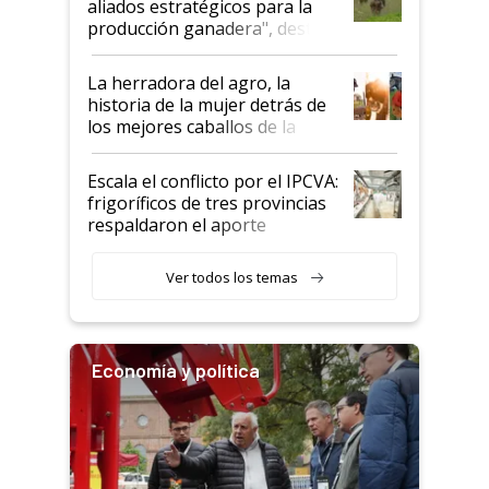
aliados estratégicos para la
foco en la carne
producción ganadera", destaca
la iniciativa que ya reúne a 46
establecimientos en Argentina
La herradora del agro, la
historia de la mujer detrás de
los mejores caballos de la
Argentina y los mitos que
todavía hacen sufrir a estos
Escala el conflicto por el IPCVA:
animales: "Mientras me
frigoríficos de tres provincias
descalificaban, yo seguí
respaldaron el aporte
haciendo currículum"
obligatorio
Ver todos los temas
Economía y política