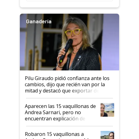
rendimiento
Ganadería
Pilu Giraudo pidió confianza ante los
cambios, dijo que recién van por la
mitad y destacó que exportar dejó de
ser "para unos pocos": "Tenemos un
mandato muy claro del gobierno
Aparecen las 15 vaquillonas de
nacional"
Andrea Sarnari, pero no
encuentran explicación de
cómo llegaron allí
Robaron 15 vaquillonas a