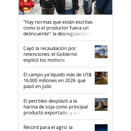
"Hay normas que están escritas
como si el productor fuera un
delincuente”: la desregulación llegó
al Congreso Aapresid y hasta se
habló del financiamiento al IPCVA
Cayó la recaudación por
retenciones: el Gobierno
explicó los motivos
El campo ya liquidó más de US$
16.000 millones en 2026: qué
pasó en julio
El petróleo desplazó a la
harina de soja como principal
producto exportado, y aún así
el agro aportó casi seis de cada
diez dólares y sostuvo el
Récord para el agro: la
liderazgo en un semestre