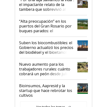
el impactante relato de la
tambera que sobrevivió al
tornado
“Alta preocupación” en los
puertos del Gran Rosario por
buques parados: el
funcionamiento de las
exportadoras en tensión tras
Suben los biocombustibles: el
la medida de fuerza de los
Gobierno actualizó los precios
prácticos
del biodiésel y el bioetanol
Nuevo aumento para los
trabajadores rurales: cuánto
cobrará un peón desde julio
Bioinsumos, Aapresid y la
startup que hace rebrotar los
cultivos
Ver todos los temas