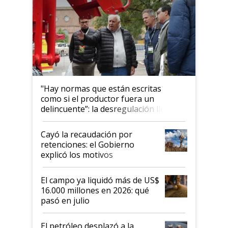
"Hay normas que están escritas
como si el productor fuera un
delincuente”: la desregulación llegó
al Congreso Aapresid y hasta se
habló del financiamiento al IPCVA
Cayó la recaudación por
retenciones: el Gobierno
explicó los motivos
El campo ya liquidó más de US$
16.000 millones en 2026: qué
pasó en julio
El petróleo desplazó a la