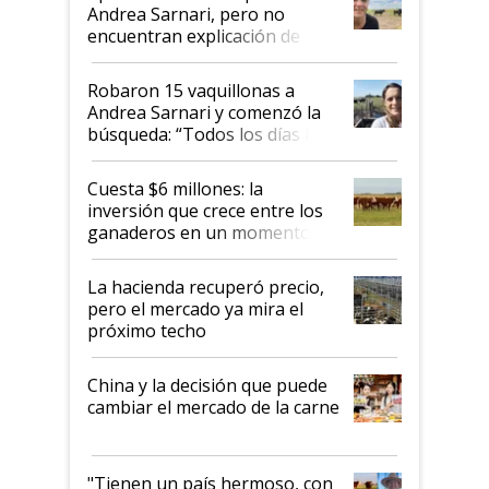
nacional"
Andrea Sarnari, pero no
encuentran explicación de
cómo llegaron allí
Robaron 15 vaquillonas a
Andrea Sarnari y comenzó la
búsqueda: “Todos los días le
toca a algún productor”
Cuesta $6 millones: la
inversión que crece entre los
ganaderos en un momento
histórico para la actividad
La hacienda recuperó precio,
pero el mercado ya mira el
próximo techo
China y la decisión que puede
cambiar el mercado de la carne
"Tienen un país hermoso, con