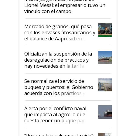
Lionel Messi: el empresario tuvo un
vínculo con el campo
Mercado de granos, qué pasa
con los envases fitosanitarios y
el balance de Aapresid en La
Posta
Oficializan la suspensión de la
desregulación de prácticos y
hay novedades en la tarifa de
la hidrovía
Se normaliza el servicio de
buques y puertos: el Gobierno
acuerda con los prácticos y
suspende el decreto de
desregulación
Alerta por el conflicto naval
que impacta al agro: lo que
cuesta tener un buque parado
y el peligro de que Argentina
pase a ser "país sucio"
"Por una laja salvamos la vida":