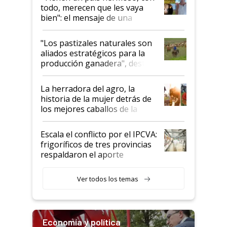
todo, merecen que les vaya
bien": el mensaje de una
ganadera uruguaya sobre las
oportunidades que se abren
"Los pastizales naturales son
para el agro en Argentina, con
aliados estratégicos para la
foco en la carne
producción ganadera", destaca
la iniciativa que ya reúne a 46
establecimientos en Argentina
La herradora del agro, la
historia de la mujer detrás de
los mejores caballos de la
Argentina y los mitos que
todavía hacen sufrir a estos
Escala el conflicto por el IPCVA:
animales: "Mientras me
frigoríficos de tres provincias
descalificaban, yo seguí
respaldaron el aporte
haciendo currículum"
obligatorio
Ver todos los temas
Economía y política