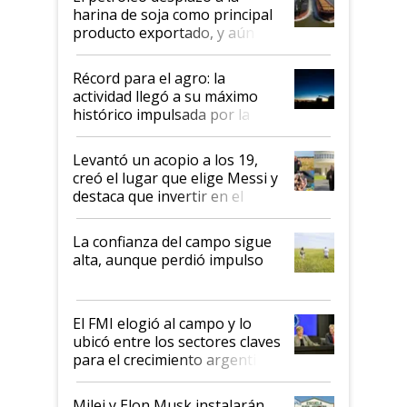
harina de soja como principal
producto exportado, y aún así
el agro aportó casi seis de cada
diez dólares y sostuvo el
Récord para el agro: la
liderazgo en un semestre
actividad llegó a su máximo
récord
histórico impulsada por la
cosecha y las exportaciones
Levantó un acopio a los 19,
creó el lugar que elige Messi y
destaca que invertir en el
kirchnerismo era como "darle
plata a un hijo para droga":
La confianza del campo sigue
Juan Félix Rossetti, el libertario
alta, aunque perdió impulso
que de una dura crisis salió
más fuerte y apuesta al cambio
de Milei
El FMI elogió al campo y lo
ubicó entre los sectores claves
para el crecimiento argentino
Milei y Elon Musk instalarán