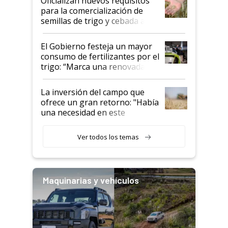
Oficializan nuevos requisitos
para la comercialización de
semillas de trigo y cebada a
granel
El Gobierno festeja un mayor
consumo de fertilizantes por el
trigo: “Marca una renovada
confianza de los productores”
La inversión del campo que
ofrece un gran retorno: "Había
una necesidad en este
segmento"
Ver todos los temas
Maquinarias y vehículos