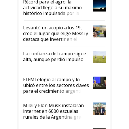
Récord para el agro: la
liderazgo en un semestre
actividad llegó a su máximo
récord
histórico impulsada por la
cosecha y las exportaciones
Levantó un acopio a los 19,
creó el lugar que elige Messi y
destaca que invertir en el
kirchnerismo era como "darle
plata a un hijo para droga":
La confianza del campo sigue
Juan Félix Rossetti, el libertario
alta, aunque perdió impulso
que de una dura crisis salió
más fuerte y apuesta al cambio
de Milei
El FMI elogió al campo y lo
ubicó entre los sectores claves
para el crecimiento argentino
Milei y Elon Musk instalarán
internet en 6000 escuelas
rurales de la Argentina gracias
a un acuerdo con Starlink