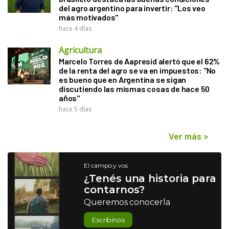
del agro argentino para invertir: "Los veo
más motivados"
hace 4 días
Agricultura
Marcelo Torres de Aapresid alertó que el 62%
de la renta del agro se va en impuestos: "No
es bueno que en Argentina se sigan
discutiendo las mismas cosas de hace 50
años"
hace 5 días
Ver más
>
El campo y vos
¿Tenés una historia para
contarnos?
Queremos conocerla
Escribinos