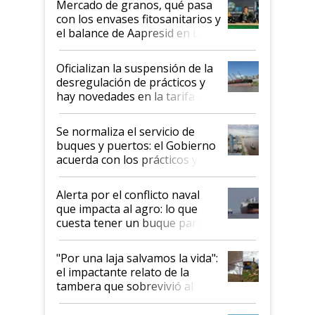
Mercado de granos, qué pasa
con los envases fitosanitarios y
el balance de Aapresid en La
Posta
Oficializan la suspensión de la
desregulación de prácticos y
hay novedades en la tarifa de
la hidrovía
Se normaliza el servicio de
buques y puertos: el Gobierno
acuerda con los prácticos y
suspende el decreto de
desregulación
Alerta por el conflicto naval
que impacta al agro: lo que
cuesta tener un buque parado
y el peligro de que Argentina
pase a ser "país sucio"
"Por una laja salvamos la vida":
el impactante relato de la
tambera que sobrevivió al
tornado