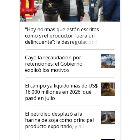
"Hay normas que están escritas
como si el productor fuera un
delincuente”: la desregulación llegó
al Congreso Aapresid y hasta se
habló del financiamiento al IPCVA
Cayó la recaudación por
retenciones: el Gobierno
explicó los motivos
El campo ya liquidó más de US$
16.000 millones en 2026: qué
pasó en julio
El petróleo desplazó a la
harina de soja como principal
producto exportado, y aún así
el agro aportó casi seis de cada
diez dólares y sostuvo el