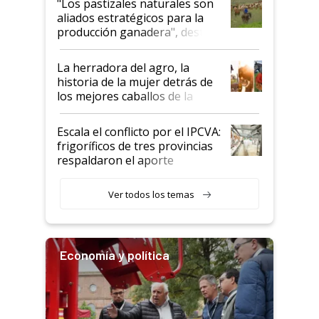
"Los pastizales naturales son
para el agro en Argentina, con
aliados estratégicos para la
foco en la carne
producción ganadera", destaca
la iniciativa que ya reúne a 46
establecimientos en Argentina
La herradora del agro, la
historia de la mujer detrás de
los mejores caballos de la
Argentina y los mitos que
todavía hacen sufrir a estos
Escala el conflicto por el IPCVA:
animales: "Mientras me
frigoríficos de tres provincias
descalificaban, yo seguí
respaldaron el aporte
haciendo currículum"
obligatorio
Ver todos los temas
Economía y política