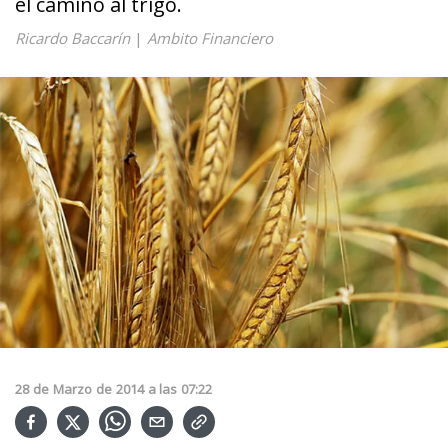
el camino al trigo.
Ricardo Baccarín
|
Ambito Financiero
28
de
Marzo
de
2014
a las
07:22