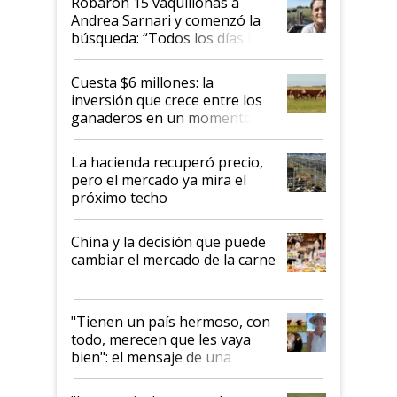
Robaron 15 vaquillonas a
Andrea Sarnari y comenzó la
búsqueda: “Todos los días le
toca a algún productor”
Cuesta $6 millones: la
inversión que crece entre los
ganaderos en un momento
histórico para la actividad
La hacienda recuperó precio,
pero el mercado ya mira el
próximo techo
China y la decisión que puede
cambiar el mercado de la carne
"Tienen un país hermoso, con
todo, merecen que les vaya
bien": el mensaje de una
ganadera uruguaya sobre las
oportunidades que se abren