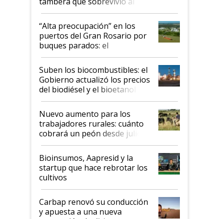
tambera que sobrevivió al
tornado
“Alta preocupación” en los
puertos del Gran Rosario por
buques parados: el
funcionamiento de las
exportadoras en tensión tras
Suben los biocombustibles: el
la medida de fuerza de los
Gobierno actualizó los precios
prácticos
del biodiésel y el bioetanol
Nuevo aumento para los
trabajadores rurales: cuánto
cobrará un peón desde julio
Bioinsumos, Aapresid y la
startup que hace rebrotar los
cultivos
Carbap renovó su conducción
y apuesta a una nueva