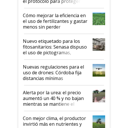
el protocolo para proteger la
propiedad intelectual
Cómo mejorar la eficiencia en
el uso de fertilizantes y gastar
menos sin perder
productividad en la campaña
fina
Nuevo etiquetado para los
fitosanitarios: Senasa dispuso
el uso de pictogramas,
palabras de advertencia e
indicaciones
Nuevas regulaciones para el
uso de drones: Córdoba fija
distancias mínimas
Alerta por la urea: el precio
aumentó un 40 % y no bajan
mientras se mantiene el
conflicto en Medio Oriente
Con mejor clima, el productor
invirtió más en nutrientes y