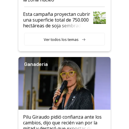
Esta campaña proyectan cubrir
una superficie total de 750.000
hectáreas de soja sembradas
con una nueva generación de
variedades que marcan un
Ver todos los temas
salto tecnológico en genética y
rendimiento
Ganadería
Pilu Giraudo pidió confianza ante los
cambios, dijo que recién van por la
mitad y destacó que exportar dejó de