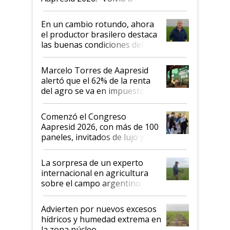
demostrar que hablar del
suelo es hablar de todo el
En un cambio rotundo, ahora
sistema productivo"
el productor brasilero destaca
las buenas condiciones del
agro argentino para invertir:
"Los veo más motivados"
Marcelo Torres de Aapresid
alertó que el 62% de la renta
del agro se va en impuestos:
"No es bueno que en
Argentina se sigan discutiendo
Comenzó el Congreso
las mismas cosas de hace 50
Aapresid 2026, con más de 100
años"
paneles, invitados de lujo y
todas las tendencias
La sorpresa de un experto
internacional en agricultura
sobre el campo argentino:
"Estoy muy impresionado"
Advierten por nuevos excesos
hídricos y humedad extrema en
la zona núcleo