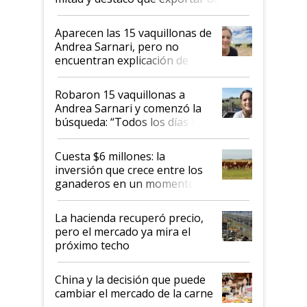
ser "para unos pocos": "Tenemos un
mandato muy claro del gobierno
Aparecen las 15 vaquillonas de
nacional"
Andrea Sarnari, pero no
encuentran explicación de
cómo llegaron allí
Robaron 15 vaquillonas a
Andrea Sarnari y comenzó la
búsqueda: “Todos los días le
toca a algún productor”
Cuesta $6 millones: la
inversión que crece entre los
ganaderos en un momento
histórico para la actividad
La hacienda recuperó precio,
pero el mercado ya mira el
próximo techo
China y la decisión que puede
cambiar el mercado de la carne