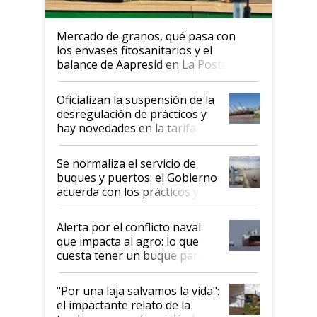
Mercado de granos, qué pasa con
los envases fitosanitarios y el
balance de Aapresid en La Posta
Oficializan la suspensión de la
desregulación de prácticos y
hay novedades en la tarifa de
la hidrovía
Se normaliza el servicio de
buques y puertos: el Gobierno
acuerda con los prácticos y
suspende el decreto de
desregulación
Alerta por el conflicto naval
que impacta al agro: lo que
cuesta tener un buque parado
y el peligro de que Argentina
pase a ser "país sucio"
"Por una laja salvamos la vida":
el impactante relato de la