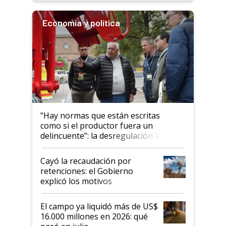
Economía y política
"Hay normas que están escritas
como si el productor fuera un
delincuente”: la desregulación llegó
al Congreso Aapresid y hasta se
habló del financiamiento al IPCVA
Cayó la recaudación por
retenciones: el Gobierno
explicó los motivos
El campo ya liquidó más de US$
16.000 millones en 2026: qué