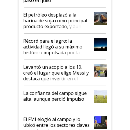
pasó en julio
El petróleo desplazó a la
harina de soja como principal
producto exportado, y aún así
el agro aportó casi seis de cada
diez dólares y sostuvo el
Récord para el agro: la
liderazgo en un semestre
actividad llegó a su máximo
récord
histórico impulsada por la
cosecha y las exportaciones
Levantó un acopio a los 19,
creó el lugar que elige Messi y
destaca que invertir en el
kirchnerismo era como "darle
plata a un hijo para droga":
La confianza del campo sigue
Juan Félix Rossetti, el libertario
alta, aunque perdió impulso
que de una dura crisis salió
más fuerte y apuesta al cambio
de Milei
El FMI elogió al campo y lo
ubicó entre los sectores claves