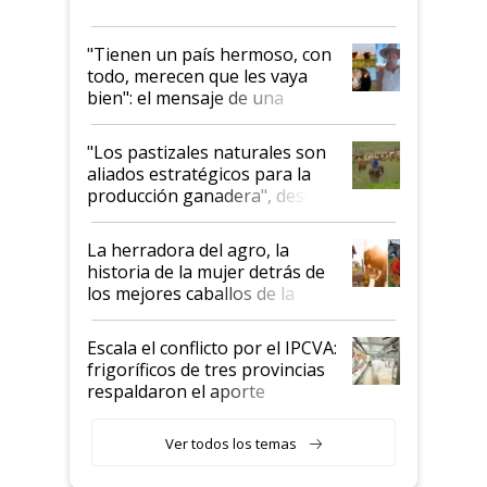
"Tienen un país hermoso, con
todo, merecen que les vaya
bien": el mensaje de una
ganadera uruguaya sobre las
oportunidades que se abren
"Los pastizales naturales son
para el agro en Argentina, con
aliados estratégicos para la
foco en la carne
producción ganadera", destaca
la iniciativa que ya reúne a 46
establecimientos en Argentina
La herradora del agro, la
historia de la mujer detrás de
los mejores caballos de la
Argentina y los mitos que
todavía hacen sufrir a estos
Escala el conflicto por el IPCVA:
animales: "Mientras me
frigoríficos de tres provincias
descalificaban, yo seguí
respaldaron el aporte
haciendo currículum"
obligatorio
Ver todos los temas