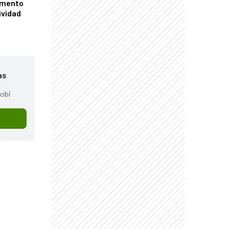
omento
ividad
as
cibí