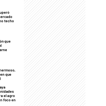
cuperó
 mercado
imo techo
ión que
l
arne
 hermoso,
cen que
l
aya
unidades
a el agro
on foco en