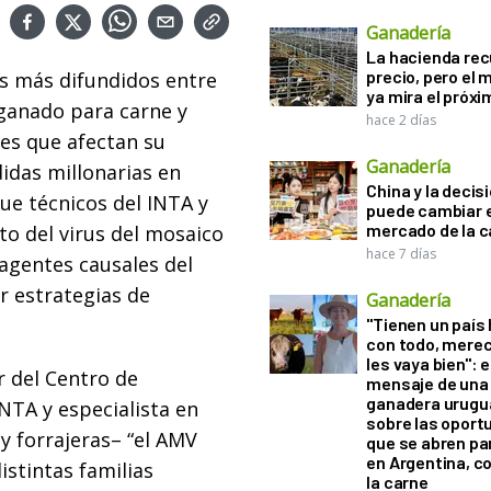
Ganadería
La hacienda re
precio, pero el
ros más difundidos entre
ya mira el próx
 ganado para carne y
hace 2 días
es que afectan su
Ganadería
idas millonarias en
China y la decis
que técnicos del INTA y
puede cambiar e
mercado de la c
o del virus del mosaico
hace 7 días
 agentes causales del
r estrategias de
Ganadería
"Tienen un país
con todo, mere
les vaya bien": e
 del Centro de
mensaje de una
ganadera urugu
INTA y especialista en
sobre las oport
 y forrajeras– “el AMV
que se abren par
en Argentina, c
stintas familias
la carne