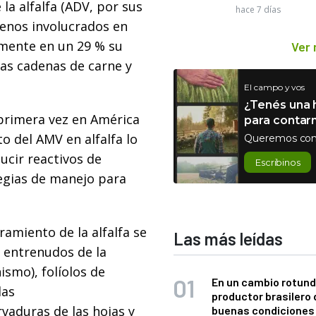
 la alfalfa (ADV, por sus
hace 7 días
ógenos involucrados en
mente en un 29 % su
Ver
las cadenas de carne y
El campo y vos
¿Tenés una h
a primera vez en América
para contar
o del AMV en alfalfa lo
Queremos con
ucir reactivos de
Escribinos
egias de manejo para
ramiento de la alfalfa se
Las más leídas
 entrenudos de la
ismo), folíolos de
En un cambio rotund
das
productor brasilero
rvaduras de las hojas y
buenas condiciones 