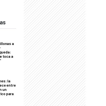
das
illonas a
y
queda:
le toca a
”
nes: la
rece entre
n un
ico para