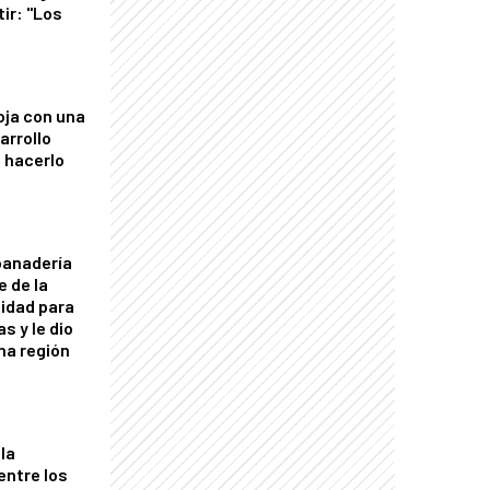
tir: "Los
"
oja con una
arrollo
 hacerlo
panadería
e de la
idad para
s y le dio
una región
la
entre los