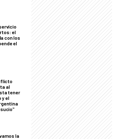
servicio
rtos: el
a con los
pende el
flicto
ta al
esta tener
 y el
Argentina
 sucio"
lvamos la