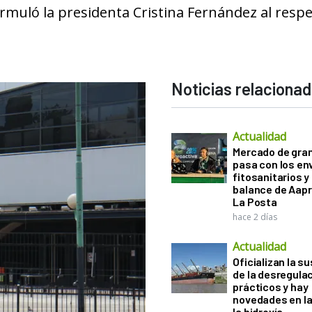
muló la presidenta Cristina Fernández al respe
Noticias relaciona
Actualidad
Mercado de gra
pasa con los e
fitosanitarios y 
balance de Aapr
La Posta
hace 2 días
Actualidad
Oficializan la s
de la desregula
prácticos y hay
novedades en la
la hidrovía