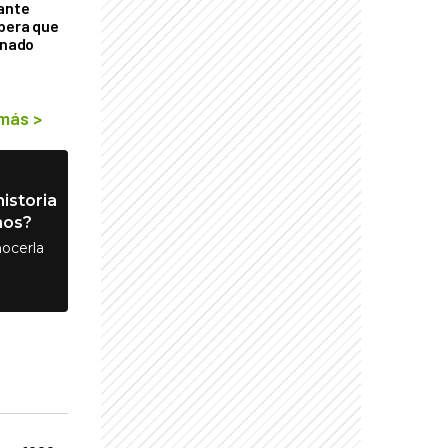
tante
mbera que
rnado
 más
>
istoria
nos?
ocerla