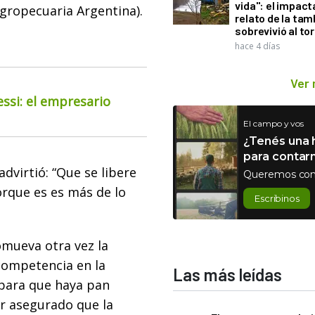
vida": el impac
Agropecuaria Argentina).
relato de la ta
sobrevivió al to
hace 4 días
Ver
essi: el empresario
El campo y vos
¿Tenés una h
para contar
dvirtió: “Que se libere
Queremos con
orque es es más de lo
Escribinos
omueva otra vez la
ompetencia en la
Las más leídas
 para que haya pan
r asegurado que la