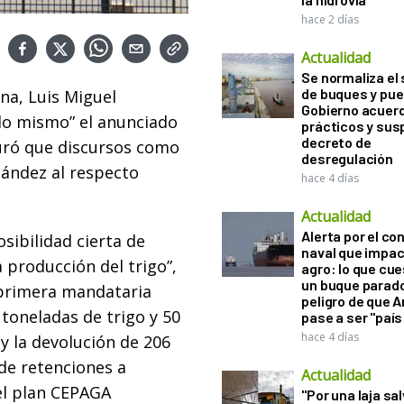
hace 2 días
Actualidad
Se normaliza el 
de buques y pue
ina, Luis Miguel
Gobierno acuerd
 lo mismo” el anunciado
prácticos y sus
decreto de
guró que discursos como
desregulación
nández al respecto
hace 4 días
Actualidad
Alerta por el con
sibilidad cierta de
naval que impac
producción del trigo”,
agro: lo que cu
un buque parado
a primera mandataria
peligro de que 
toneladas de trigo y 50
pase a ser "país
hace 4 días
y la devolución de 206
de retenciones a
Actualidad
el plan CEPAGA
"Por una laja sa