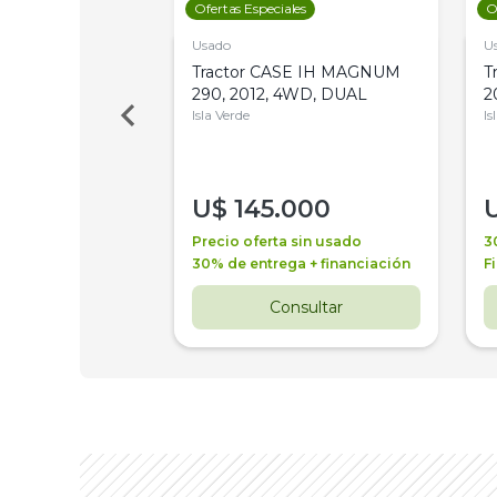
les
Ofertas Especiales
O
Usado
U
a Metalfor 7040,
Tractor CASE IH MAGNUM
T
Bot 32 Mts
290, 2012, 4WD, DUAL
2
Isla Verde
Is
000
U$
145.000
a + financiación
Precio oferta sin usado
3
 4 años
30% de entrega + financiación
F
nsultar
Consultar