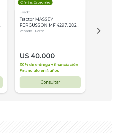
Ofertas Especiales
Ofertas Especiales
Usado
Usado
Tractor MASSEY
Tractor AGCO ALL
,
FERGUSSON MF 4297, 2020,
2003, 4WD, PA
4WD, PATON
Venado Tuerto
Venado Tuerto
U$
40.000
U$
30.000
30% de entrega + financiación
30% de entrega + 
Financialo en 4 años
Financialo en 3 a
Consultar
Consul