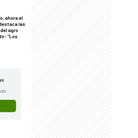
o, ahora el
 destaca las
del agro
tir: "Los
"
as
cibí