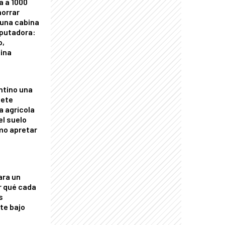
a a 1000
horrar
 una cabina
putadora:
o,
tina
ntino una
mete
a agrícola
el suelo
mo apretar
ara un
r qué cada
s
nte bajo