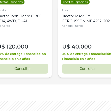
fertas Especiales
Ofertas Especiales
sado
Usado
ractor John Deere 6180J,
Tractor MASSEY
014, 4WD, DUAL
FERGUSSON MF 4292, 2020
la Verde
4WD, PATON
Venado Tuerto
U$
120.000
U$
40.000
0% de entrega + financiación
30% de entrega + financiación
inancialo en 3 años
Financialo en 3 años
Consultar
Consultar