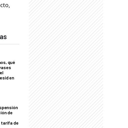
cto,
das
nos, qué
nvases
el
esid en
uspensión
ción de
 tarifa de