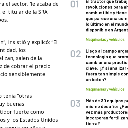
El tractor que trabaj
a el sector, ‘le acaba de
revoluciones para a
 el titular de la SRA
combustible y tiene
que parece una com
pos.
lo último en el mund
disponible en Argen
Maquinarias y vehículos
, insistió y explicó: “El
ntidad, los
Llegó al campo arge
tecnología que pro
lizan, salen de la
cambiar una práctic
z de cobrar el precio
clave: ¿Y si analizar 
ecio sensiblemente
fuera tan simple co
un botón?
Maquinarias y vehículos
o tenía “otras
Más de 30 equipos p
muy buenas
mismo desafío: ¿Po
etidor fuerte como
vez más productore
incorporan fertiliza
cos y los Estados Unidos
tierra?
r sequía en años y