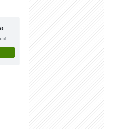
as
cibí