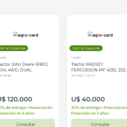
fertas Especiales
Ofertas Especiales
sado
Usado
ractor John Deere 6180J,
Tractor MASSEY
014, 4WD, DUAL
FERGUSSON MF 4292, 2020
la Verde
4WD, PATON
Venado Tuerto
U$
120.000
U$
40.000
0% de entrega + financiación
30% de entrega + financiación
inancialo en 3 años
Financialo en 3 años
Consultar
Consultar