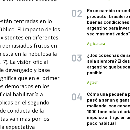
En un cambio rotund
productor brasilero
están centradas en lo
buenas condiciones 
argentino para inver
úblico. El impacto de los
veo más motivados
existentes en diferentes
Agricultura
a demasiados frutos en
n está en la nebulosa la
¿Dos cosechas de s
sola siembra? El des
7). La visión oficial
argentino que busca
s de devengado y base
posible
ignifica que en el primer
Agtech
os demorados en los
icial habilitaría a
Cómo una pequeña 
pasó a ser un gigant
licas en el segundo
molienda, con capac
de conducta de la
1000 toneladas diaria
impulso al trigo en 
stas van más por los
poco habitual
 la expectativa