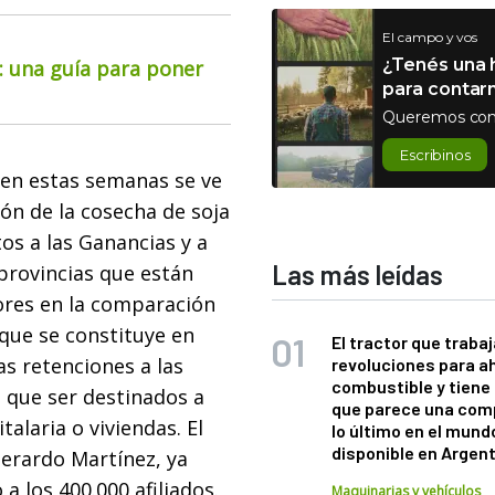
El campo y vos
¿Tenés una h
o: una guía para poner
para contar
Queremos con
Escribinos
 en estas semanas se ve
ión de la cosecha de soja
os a las Ganancias y a
Las más leídas
provincias que están
ores en la comparación
 que se constituye en
El tractor que trabaj
as retenciones a las
revoluciones para a
combustible y tiene
n que ser destinados a
que parece una com
talaria o viviendas. El
lo último en el mund
disponible en Argen
erardo Martínez, ya
a los 400.000 afiliados.
Maquinarias y vehículos