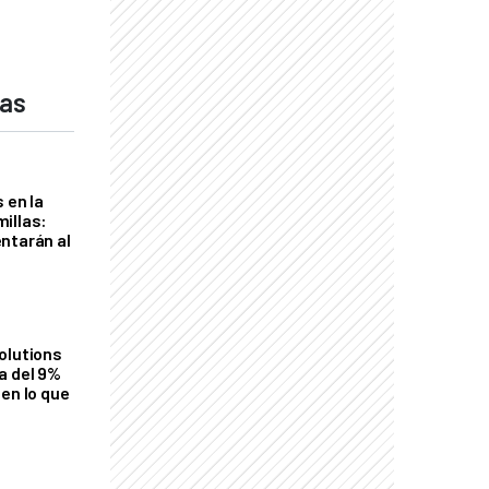
das
 en la
illas:
ntarán al
olutions
a del 9%
en lo que