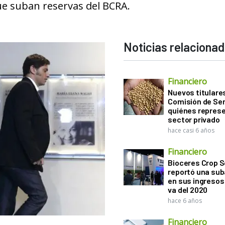
que suban reservas del BCRA.
Noticias relaciona
Financiero
Nuevos titulares
Comisión de Sem
quiénes represe
sector privado
hace casi 6 años
Financiero
Bioceres Crop S
reportó una sub
en sus ingresos 
va del 2020
hace 6 años
Financiero