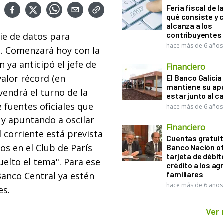
Feria fiscal de l
qué consiste y
alcanza a los
contribuyentes
ie de datos para
hace más de 6 años
o. Comenzará hoy con la
 ya anticipó el jefe de
Financiero
valor récord (en
El Banco Galicia
mantiene su ap
endrá el turno de la
estar junto al 
e fuentes oficiales que
hace más de 6 años
 y apuntando a oscilar
Financiero
l corriente está prevista
Cuentas gratuit
os en el Club de París
Banco Nación o
tarjeta de débit
uelto el tema". Para ese
crédito a los ag
familiares
Banco Central ya estén
hace más de 6 años
es.
Ver