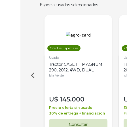
Especial usados seleccionados
les
Ofertas Especiales
O
Usado
U
a Metalfor 7040,
Tractor CASE IH MAGNUM
T
Bot 32 Mts
290, 2012, 4WD, DUAL
2
Isla Verde
Is
000
U$
145.000
a + financiación
Precio oferta sin usado
3
 4 años
30% de entrega + financiación
F
nsultar
Consultar