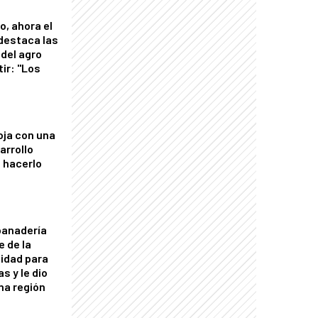
o, ahora el
 destaca las
del agro
tir: "Los
"
oja con una
arrollo
 hacerlo
panadería
e de la
idad para
s y le dio
una región