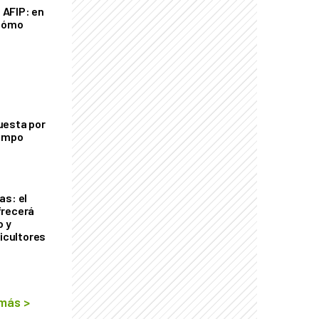
a AFIP: en
 cómo
uesta por
campo
as: el
frecerá
o y
ricultores
 más
>