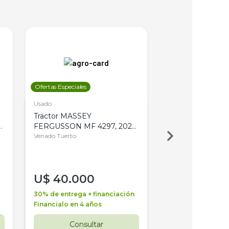
Ofertas Especiales
Ofertas Especiales
Usado
Usado
Tractor MASSEY
Tractor AGCO ALL
,
FERGUSSON MF 4297, 2020,
2003, 4WD, PA
4WD, PATON
Venado Tuerto
Venado Tuerto
U$
40.000
U$
30.000
30% de entrega + financiación
30% de entrega + 
Financialo en 4 años
Financialo en 3 a
Consultar
Consul