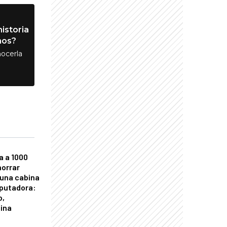
istoria
nos?
ocerla
a a 1000
horrar
 una cabina
putadora:
o,
tina