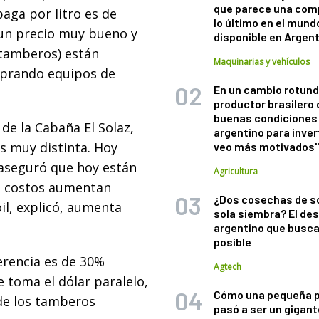
que parece una com
aga por litro es de
lo último en el mund
un precio muy bueno y
disponible en Argen
 tamberos) están
Maquinarias y vehículos
mprando equipos de
En un cambio rotund
productor brasilero
buenas condiciones 
de la Cabaña El Solaz,
argentino para inver
s muy distinta. Hoy
veo más motivados
 aseguró que hoy están
Agricultura
los costos aumentan
¿Dos cosechas de s
, explicó, aumenta
sola siembra? El des
argentino que busca
posible
ferencia es de 30%
Agtech
 toma el dólar paralelo,
Cómo una pequeña 
 de los tamberos
pasó a ser un gigant