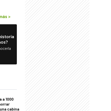
 más
>
istoria
nos?
ocerla
a a 1000
horrar
 una cabina