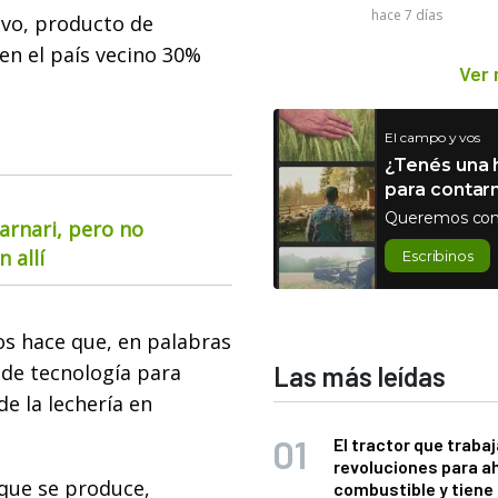
hace 7 días
lvo, producto de
en el país vecino 30%
Ver
El campo y vos
¿Tenés una h
para contar
Queremos con
arnari, pero no
 allí
Escribinos
os hace que, en palabras
 de tecnología para
Las más leídas
e la lechería en
El tractor que trabaj
revoluciones para a
que se produce,
combustible y tiene