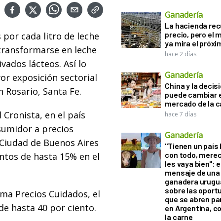
Ganadería
La hacienda re
precio, pero el
or cada litro de leche
ya mira el próx
 transformarse en leche
hace 2 días
vados lácteos. Así lo
Ganadería
or exposición sectorial
China y la decis
n Rosario, Santa Fe.
puede cambiar e
mercado de la c
Cronista, en el país
hace 7 días
nsumidor a precios
Ganadería
 Ciudad de Buenos Aires
"Tienen un país
con todo, mere
entos de hasta 15% en el
les vaya bien": e
mensaje de una
ganadera urugu
sobre las oport
ama Precios Cuidados, el
que se abren par
de hasta 40 por ciento.
en Argentina, c
la carne