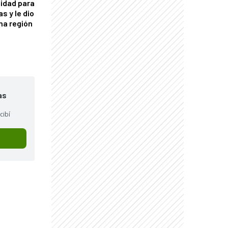
idad para
s y le dio
una región
as
cibí