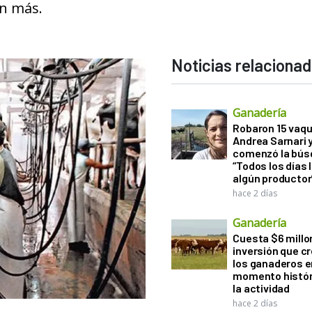
an más.
Noticias relaciona
Ganadería
Robaron 15 vaqu
Andrea Sarnari 
comenzó la bús
“Todos los días 
algún productor
hace 2 días
Ganadería
Cuesta $6 millo
inversión que c
los ganaderos e
momento histór
la actividad
hace 2 días