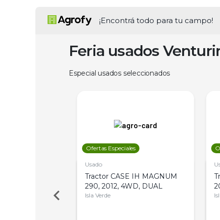
¡Encontrá todo para tu campo!
Feria usados Ventur
Especial usados seleccionados
les
Ofertas Especiales
O
Usado
U
a Metalfor 7040,
Tractor CASE IH MAGNUM
T
Bot 32 Mts
290, 2012, 4WD, DUAL
2
Isla Verde
Is