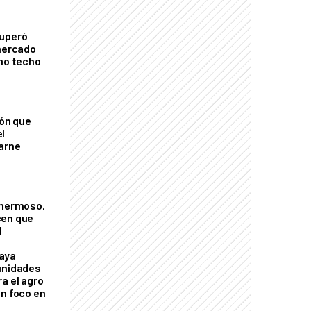
cuperó
 mercado
imo techo
ión que
l
arne
 hermoso,
cen que
l
aya
unidades
a el agro
on foco en