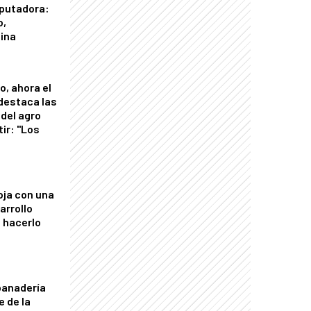
putadora:
o,
tina
o, ahora el
 destaca las
del agro
tir: "Los
"
oja con una
arrollo
 hacerlo
panadería
e de la