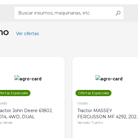
ino
Ver ofertas
fertas Especiales
Ofertas Especiales
sado
Usado
ractor John Deere 6180J,
Tractor MASSEY
014, 4WD, DUAL
FERGUSSON MF 4292, 2020
la Verde
4WD, PATON
Venado Tuerto