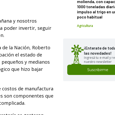
molienda, con capac
1000 toneladas diaria
impulso al trigo en 
poco habitual
añana y nosotros
Agricultura
a poder invertir, seguir
n.
a de la Nación, Roberto
¡Enterate de tod
las novedades!
pación el estado de
Ingresá tu e-mail y re
os pequeños y medianos
nuestro newsletter
ico que hizo bajar
Suscribirme
de costos de manufactura
res son componentes que
 complicada.