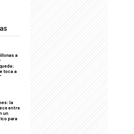
das
illonas a
y
queda:
le toca a
”
nes: la
rece entre
n un
ico para