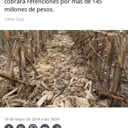
cobrará retenciones por más de 145
millones de pesos.
Valor Soja
19
de
Mayo
de
2014
a las
16:59