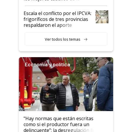
Argentina y los mitos que
todavía hacen sufrir a estos
Escala el conflicto por el IPCVA:
animales: "Mientras me
frigoríficos de tres provincias
descalificaban, yo seguí
respaldaron el aporte
haciendo currículum"
obligatorio
Ver todos los temas
Economía y política
"Hay normas que están escritas
como si el productor fuera un
delincuente”: la desregulación llegó