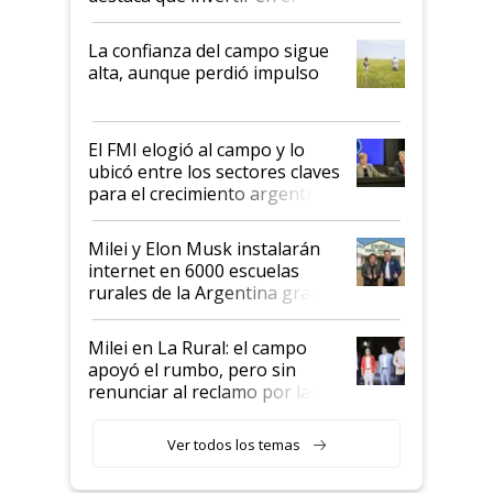
kirchnerismo era como "darle
plata a un hijo para droga":
La confianza del campo sigue
Juan Félix Rossetti, el libertario
alta, aunque perdió impulso
que de una dura crisis salió
más fuerte y apuesta al cambio
de Milei
El FMI elogió al campo y lo
ubicó entre los sectores claves
para el crecimiento argentino
Milei y Elon Musk instalarán
internet en 6000 escuelas
rurales de la Argentina gracias
a un acuerdo con Starlink
Milei en La Rural: el campo
apoyó el rumbo, pero sin
renunciar al reclamo por las
retenciones
Ver todos los temas