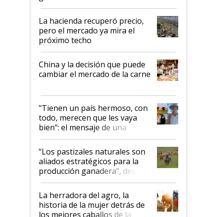
histórico para la actividad
La hacienda recuperó precio,
pero el mercado ya mira el
próximo techo
China y la decisión que puede
cambiar el mercado de la carne
"Tienen un país hermoso, con
todo, merecen que les vaya
bien": el mensaje de una
ganadera uruguaya sobre las
oportunidades que se abren
"Los pastizales naturales son
para el agro en Argentina, con
aliados estratégicos para la
foco en la carne
producción ganadera", destaca
la iniciativa que ya reúne a 46
establecimientos en Argentina
La herradora del agro, la
historia de la mujer detrás de
los mejores caballos de la