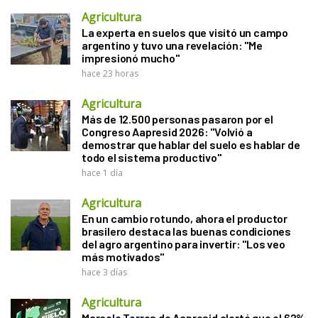
Agricultura
La experta en suelos que visitó un campo
argentino y tuvo una revelación: "Me
impresionó mucho"
hace 23 horas
Agricultura
Más de 12.500 personas pasaron por el
Congreso Aapresid 2026: "Volvió a
demostrar que hablar del suelo es hablar de
todo el sistema productivo"
hace 1 día
Agricultura
En un cambio rotundo, ahora el productor
brasilero destaca las buenas condiciones
del agro argentino para invertir: "Los veo
más motivados"
hace 3 días
Agricultura
Marcelo Torres de Aapresid alertó que el 62%