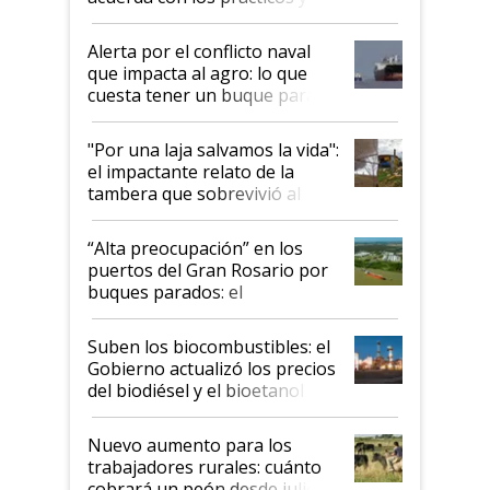
suspende el decreto de
desregulación
Alerta por el conflicto naval
que impacta al agro: lo que
cuesta tener un buque parado
y el peligro de que Argentina
pase a ser "país sucio"
"Por una laja salvamos la vida":
el impactante relato de la
tambera que sobrevivió al
tornado
“Alta preocupación” en los
puertos del Gran Rosario por
buques parados: el
funcionamiento de las
exportadoras en tensión tras
Suben los biocombustibles: el
la medida de fuerza de los
Gobierno actualizó los precios
prácticos
del biodiésel y el bioetanol
Nuevo aumento para los
trabajadores rurales: cuánto
cobrará un peón desde julio