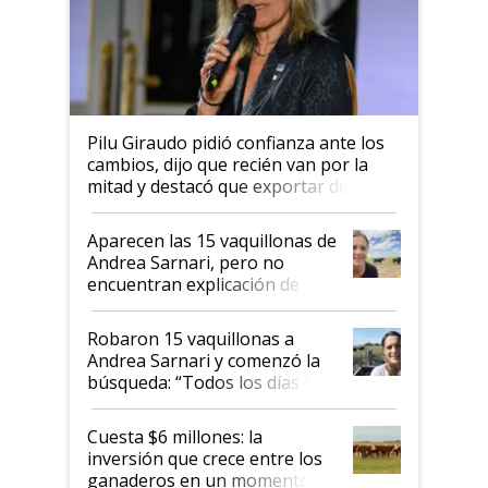
Pilu Giraudo pidió confianza ante los
cambios, dijo que recién van por la
mitad y destacó que exportar dejó de
ser "para unos pocos": "Tenemos un
mandato muy claro del gobierno
Aparecen las 15 vaquillonas de
nacional"
Andrea Sarnari, pero no
encuentran explicación de
cómo llegaron allí
Robaron 15 vaquillonas a
Andrea Sarnari y comenzó la
búsqueda: “Todos los días le
toca a algún productor”
Cuesta $6 millones: la
inversión que crece entre los
ganaderos en un momento