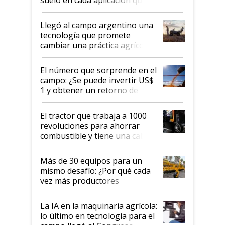
suelo en cada aplicación que
llevó Jacto al Congreso
Aapresid 2026
Llegó al campo argentino una
tecnología que promete
cambiar una práctica agrícola
clave: ¿Y si analizar el suelo
fuera tan simple como apretar
El número que sorprende en el
un botón?
campo: ¿Se puede invertir US$
1 y obtener un retorno de
hasta US$ 10 en agricultura?
El tractor que trabaja a 1000
revoluciones para ahorrar
combustible y tiene una cabina
que parece una computadora:
lo último en el mundo,
Más de 30 equipos para un
disponible en Argentina
mismo desafío: ¿Por qué cada
vez más productores
incorporan fertilizante bajo
tierra?
La IA en la maquinaria agrícola:
lo último en tecnología para el