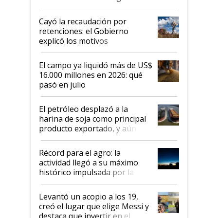
al Congreso Aapresid y hasta se
habló del financiamiento al IPCVA
Cayó la recaudación por
retenciones: el Gobierno
explicó los motivos
El campo ya liquidó más de US$
16.000 millones en 2026: qué
pasó en julio
El petróleo desplazó a la
harina de soja como principal
producto exportado, y aún así
el agro aportó casi seis de cada
diez dólares y sostuvo el
Récord para el agro: la
liderazgo en un semestre
actividad llegó a su máximo
récord
histórico impulsada por la
cosecha y las exportaciones
Levantó un acopio a los 19,
creó el lugar que elige Messi y
destaca que invertir en el