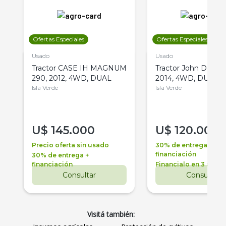
Ofertas Especiales
Ofertas Especiales
Usado
Usado
Tractor CASE IH MAGNUM
Tractor John Deere 
290, 2012, 4WD, DUAL
2014, 4WD, DUAL
Isla Verde
Isla Verde
U$
145.000
U$
120.000
Precio oferta sin usado
30% de entrega +
financiación
30% de entrega +
financiación
Financialo en 3 años
Consultar
Consultar
Visitá también: