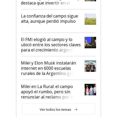
destaca que invertir en el
kirchnerismo era como "darle
plata a un hijo para droga":
La confianza del campo sigue
Juan Félix Rossetti, el libertario
alta, aunque perdió impulso
que de una dura crisis salió
más fuerte y apuesta al cambio
de Milei
El FMI elogió al campo y lo
ubicó entre los sectores claves
para el crecimiento argentino
Milei y Elon Musk instalarán
internet en 6000 escuelas
rurales de la Argentina gracias
a un acuerdo con Starlink
Milei en La Rural: el campo
apoyó el rumbo, pero sin
renunciar al reclamo por las
retenciones
Ver todos los temas