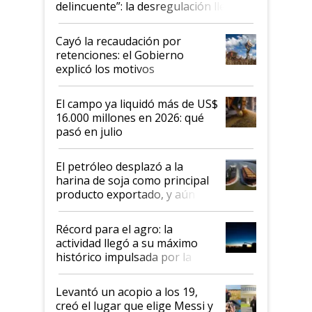
delincuente”: la desregulación llegó
al Congreso Aapresid y hasta se
habló del financiamiento al IPCVA
Cayó la recaudación por
retenciones: el Gobierno
explicó los motivos
El campo ya liquidó más de US$
16.000 millones en 2026: qué
pasó en julio
El petróleo desplazó a la
harina de soja como principal
producto exportado, y aún así
el agro aportó casi seis de cada
diez dólares y sostuvo el
Récord para el agro: la
liderazgo en un semestre
actividad llegó a su máximo
récord
histórico impulsada por la
cosecha y las exportaciones
Levantó un acopio a los 19,
creó el lugar que elige Messi y