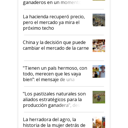
ganaderos en un momento
histórico para la actividad
La hacienda recuperó precio,
pero el mercado ya mira el
próximo techo
China y la decisión que puede
cambiar el mercado de la carne
"Tienen un país hermoso, con
todo, merecen que les vaya
bien": el mensaje de una
ganadera uruguaya sobre las
oportunidades que se abren
"Los pastizales naturales son
para el agro en Argentina, con
aliados estratégicos para la
foco en la carne
producción ganadera", destaca
la iniciativa que ya reúne a 46
establecimientos en Argentina
La herradora del agro, la
historia de la mujer detrás de