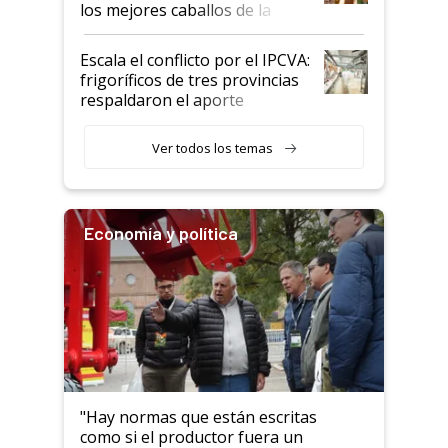
los mejores caballos de la
Argentina y los mitos que
todavía hacen sufrir a estos
Escala el conflicto por el IPCVA:
animales: "Mientras me
frigoríficos de tres provincias
descalificaban, yo seguí
respaldaron el aporte
haciendo currículum"
obligatorio
Ver todos los temas
Economía y política
"Hay normas que están escritas
como si el productor fuera un