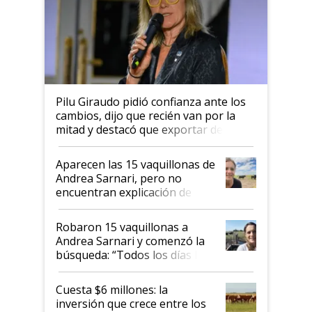
Pilu Giraudo pidió confianza ante los
cambios, dijo que recién van por la
mitad y destacó que exportar dejó de
ser "para unos pocos": "Tenemos un
mandato muy claro del gobierno
Aparecen las 15 vaquillonas de
nacional"
Andrea Sarnari, pero no
encuentran explicación de
cómo llegaron allí
Robaron 15 vaquillonas a
Andrea Sarnari y comenzó la
búsqueda: “Todos los días le
toca a algún productor”
Cuesta $6 millones: la
inversión que crece entre los