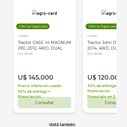
Ofertas Especiales
Ofertas Especiales
Usado
Usado
Tractor CASE IH MAGNUM
Tractor John Deere 
290, 2012, 4WD, DUAL
2014, 4WD, DUAL
Isla Verde
Isla Verde
U$
145.000
U$
120.000
Precio oferta sin usado
30% de entrega +
financiación
30% de entrega +
financiación
Financialo en 3 años
Consultar
Consultar
Visitá también: