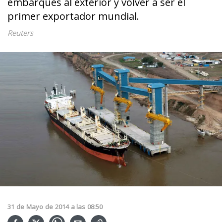
embarques al exterior y volver a ser el
primer exportador mundial.
Reuters
31
de
Mayo
de
2014
a las
08:50