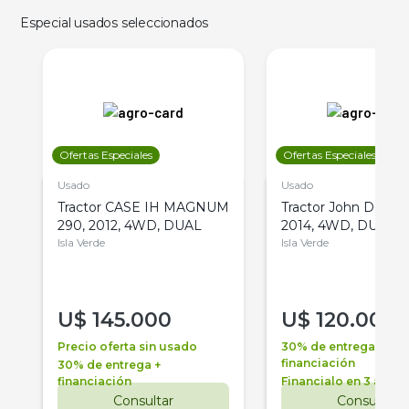
Especial usados seleccionados
Ofertas Especiales
Ofertas Especiales
Usado
Usado
Tractor CASE IH MAGNUM
Tractor John Deere 
290, 2012, 4WD, DUAL
2014, 4WD, DUAL
Isla Verde
Isla Verde
U$
145.000
U$
120.000
Precio oferta sin usado
30% de entrega +
financiación
30% de entrega +
financiación
Financialo en 3 años
Consultar
Consultar