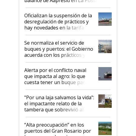
balance de Aapresid en La Posta
Oficializan la suspensión de la
desregulación de prácticos y
hay novedades en la tarifa de
la hidrovía
Se normaliza el servicio de
buques y puertos: el Gobierno
acuerda con los prácticos y
suspende el decreto de
desregulación
Alerta por el conflicto naval
que impacta al agro: lo que
cuesta tener un buque parado
y el peligro de que Argentina
pase a ser "país sucio"
"Por una laja salvamos la vida":
el impactante relato de la
tambera que sobrevivió al
tornado
“Alta preocupación” en los
puertos del Gran Rosario por