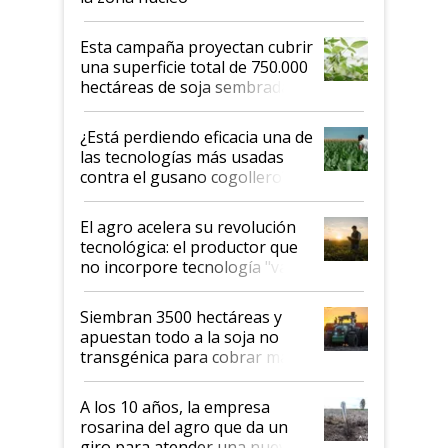
Esta campaña proyectan cubrir
una superficie total de 750.000
hectáreas de soja sembradas
con una nueva generación de
variedades que marcan un
¿Está perdiendo eficacia una de
salto tecnológico en genética y
las tecnologías más usadas
rendimiento
contra el gusano cogollero? El
desafío de una tecnología clave
El agro acelera su revolución
tecnológica: el productor que
no incorpore tecnología "va a
perder el tren"
Siembran 3500 hectáreas y
apuestan todo a la soja no
transgénica para cobrar más
por tonelada: compraron un
semillero
A los 10 años, la empresa
rosarina del agro que da un
giro para atender una nueva