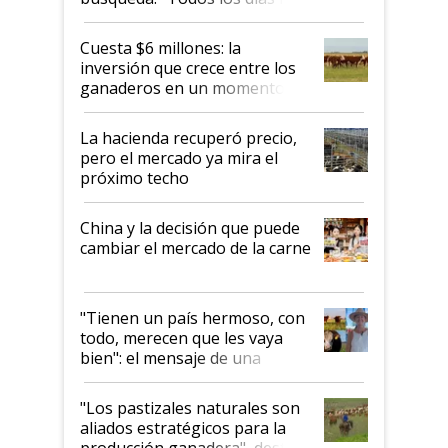
toca a algún productor”
Cuesta $6 millones: la
inversión que crece entre los
ganaderos en un momento
histórico para la actividad
La hacienda recuperó precio,
pero el mercado ya mira el
próximo techo
China y la decisión que puede
cambiar el mercado de la carne
"Tienen un país hermoso, con
todo, merecen que les vaya
bien": el mensaje de una
ganadera uruguaya sobre las
oportunidades que se abren
"Los pastizales naturales son
para el agro en Argentina, con
aliados estratégicos para la
foco en la carne
producción ganadera", destaca