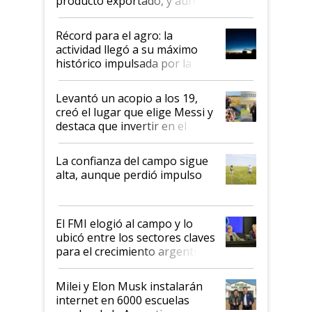
producto exportado, y aún así
el agro aportó casi seis de cada
diez dólares y sostuvo el
Récord para el agro: la
liderazgo en un semestre
actividad llegó a su máximo
récord
histórico impulsada por la
cosecha y las exportaciones
Levantó un acopio a los 19,
creó el lugar que elige Messi y
destaca que invertir en el
kirchnerismo era como "darle
plata a un hijo para droga":
La confianza del campo sigue
Juan Félix Rossetti, el libertario
alta, aunque perdió impulso
que de una dura crisis salió
más fuerte y apuesta al cambio
de Milei
El FMI elogió al campo y lo
ubicó entre los sectores claves
para el crecimiento argentino
Milei y Elon Musk instalarán
internet en 6000 escuelas