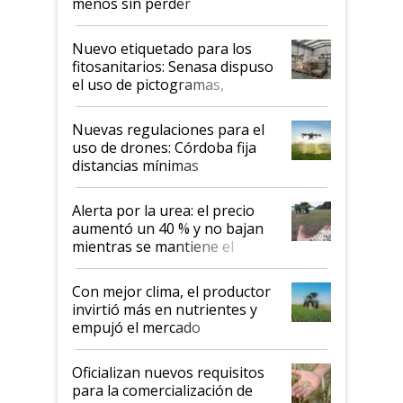
menos sin perder
productividad en la campaña
fina
Nuevo etiquetado para los
fitosanitarios: Senasa dispuso
el uso de pictogramas,
palabras de advertencia e
indicaciones
Nuevas regulaciones para el
uso de drones: Córdoba fija
distancias mínimas
Alerta por la urea: el precio
aumentó un 40 % y no bajan
mientras se mantiene el
conflicto en Medio Oriente
Con mejor clima, el productor
invirtió más en nutrientes y
empujó el mercado
Oficializan nuevos requisitos
para la comercialización de