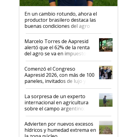
En un cambio rotundo, ahora el
productor brasilero destaca las
buenas condiciones del agro
argentino para invertir: "Los veo
más motivados"
Marcelo Torres de Aapresid
alertó que el 62% de la renta
del agro se va en impuestos:
"No es bueno que en
Argentina se sigan discutiendo
Comenzó el Congreso
las mismas cosas de hace 50
Aapresid 2026, con más de 100
años"
paneles, invitados de lujo y
todas las tendencias
La sorpresa de un experto
internacional en agricultura
sobre el campo argentino:
"Estoy muy impresionado"
Advierten por nuevos excesos
hídricos y humedad extrema en
la zona núcleo