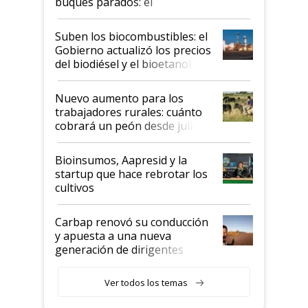
buques parados: el
funcionamiento de las
exportadoras en tensión tras
Suben los biocombustibles: el
la medida de fuerza de los
Gobierno actualizó los precios
prácticos
del biodiésel y el bioetanol
Nuevo aumento para los
trabajadores rurales: cuánto
cobrará un peón desde julio
Bioinsumos, Aapresid y la
startup que hace rebrotar los
cultivos
Carbap renovó su conducción
y apuesta a una nueva
generación de dirigentes
rurales
Ver todos los temas