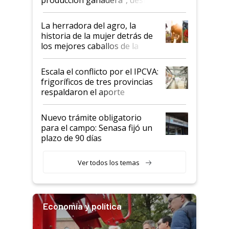
la iniciativa que ya reúne a 46
establecimientos en Argentina
La herradora del agro, la
historia de la mujer detrás de
los mejores caballos de la
Argentina y los mitos que
todavía hacen sufrir a estos
Escala el conflicto por el IPCVA:
animales: "Mientras me
frigoríficos de tres provincias
descalificaban, yo seguí
respaldaron el aporte
haciendo currículum"
obligatorio
Nuevo trámite obligatorio
para el campo: Senasa fijó un
plazo de 90 días
Ver todos los temas
Economía y política