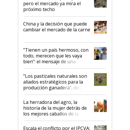
pero el mercado ya mira el
próximo techo
China y la decisión que puede
cambiar el mercado de la carne
"Tienen un país hermoso, con
todo, merecen que les vaya
bien": el mensaje de una
ganadera uruguaya sobre las
oportunidades que se abren
"Los pastizales naturales son
para el agro en Argentina, con
aliados estratégicos para la
foco en la carne
producción ganadera", destaca
la iniciativa que ya reúne a 46
establecimientos en Argentina
La herradora del agro, la
historia de la mujer detrás de
los mejores caballos de la
Argentina y los mitos que
todavía hacen sufrir a estos
Escala el conflicto por el IPCVA: