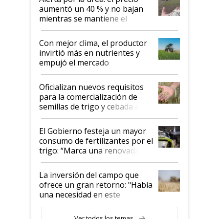
aumentó un 40 % y no bajan
mientras se mantiene el
conflicto en Medio Oriente
Con mejor clima, el productor
invirtió más en nutrientes y
empujó el mercado
Oficializan nuevos requisitos
para la comercialización de
semillas de trigo y cebada a
granel
El Gobierno festeja un mayor
consumo de fertilizantes por el
trigo: “Marca una renovada
confianza de los productores”
La inversión del campo que
ofrece un gran retorno: "Había
una necesidad en este
segmento"
Ver todos los temas