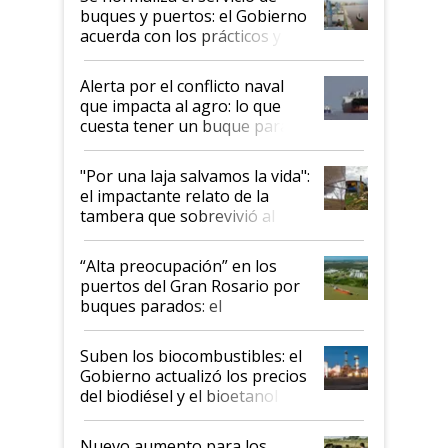
buques y puertos: el Gobierno
acuerda con los prácticos y
suspende el decreto de
desregulación
Alerta por el conflicto naval
que impacta al agro: lo que
cuesta tener un buque parado
y el peligro de que Argentina
pase a ser "país sucio"
"Por una laja salvamos la vida":
el impactante relato de la
tambera que sobrevivió al
tornado
“Alta preocupación” en los
puertos del Gran Rosario por
buques parados: el
funcionamiento de las
exportadoras en tensión tras
Suben los biocombustibles: el
la medida de fuerza de los
Gobierno actualizó los precios
prácticos
del biodiésel y el bioetanol
Nuevo aumento para los