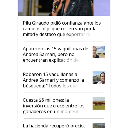
Pilu Giraudo pidió confianza ante los
cambios, dijo que recién van por la
mitad y destacó que exportar dejó de
ser "para unos pocos": "Tenemos un
mandato muy claro del gobierno
Aparecen las 15 vaquillonas de
nacional"
Andrea Sarnari, pero no
encuentran explicación de
cómo llegaron allí
Robaron 15 vaquillonas a
Andrea Sarnari y comenzó la
búsqueda: “Todos los días le
toca a algún productor”
Cuesta $6 millones: la
inversión que crece entre los
ganaderos en un momento
histórico para la actividad
La hacienda recuperó precio,