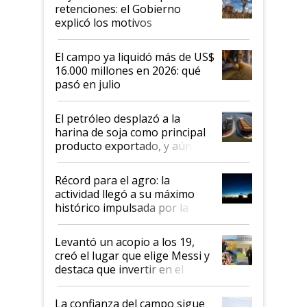
retenciones: el Gobierno
explicó los motivos
El campo ya liquidó más de US$
16.000 millones en 2026: qué
pasó en julio
El petróleo desplazó a la
harina de soja como principal
producto exportado, y aún así
el agro aportó casi seis de cada
diez dólares y sostuvo el
Récord para el agro: la
liderazgo en un semestre
actividad llegó a su máximo
récord
histórico impulsada por la
cosecha y las exportaciones
Levantó un acopio a los 19,
creó el lugar que elige Messi y
destaca que invertir en el
kirchnerismo era como "darle
plata a un hijo para droga":
La confianza del campo sigue