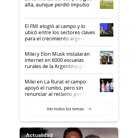
Juan Félix Rossetti, el libertario
alta, aunque perdió impulso
que de una dura crisis salió
más fuerte y apuesta al cambio
de Milei
El FMI elogió al campo y lo
ubicó entre los sectores claves
para el crecimiento argentino
Milei y Elon Musk instalarán
internet en 6000 escuelas
rurales de la Argentina gracias
a un acuerdo con Starlink
Milei en La Rural: el campo
apoyó el rumbo, pero sin
renunciar al reclamo por las
retenciones
Ver todos los temas
Actualidad