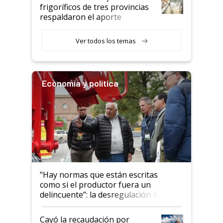
animales: "Mientras me
frigoríficos de tres provincias
descalificaban, yo seguí
respaldaron el aporte
haciendo currículum"
obligatorio
Ver todos los temas
Economía y política
"Hay normas que están escritas
como si el productor fuera un
delincuente”: la desregulación llegó
al Congreso Aapresid y hasta se
habló del financiamiento al IPCVA
Cayó la recaudación por