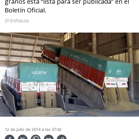
granos está “lista para ser publicada” en el
Boletín Oficial.
El Enfiteuta
12
de
Julio
de
2014
a las
07:42