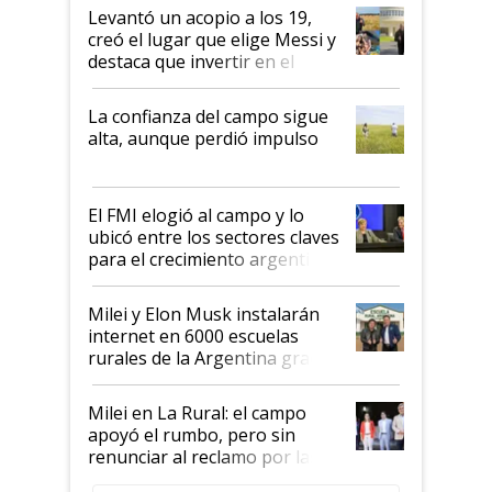
Levantó un acopio a los 19,
creó el lugar que elige Messi y
destaca que invertir en el
kirchnerismo era como "darle
plata a un hijo para droga":
La confianza del campo sigue
Juan Félix Rossetti, el libertario
alta, aunque perdió impulso
que de una dura crisis salió
más fuerte y apuesta al cambio
de Milei
El FMI elogió al campo y lo
ubicó entre los sectores claves
para el crecimiento argentino
Milei y Elon Musk instalarán
internet en 6000 escuelas
rurales de la Argentina gracias
a un acuerdo con Starlink
Milei en La Rural: el campo
apoyó el rumbo, pero sin
renunciar al reclamo por las
retenciones