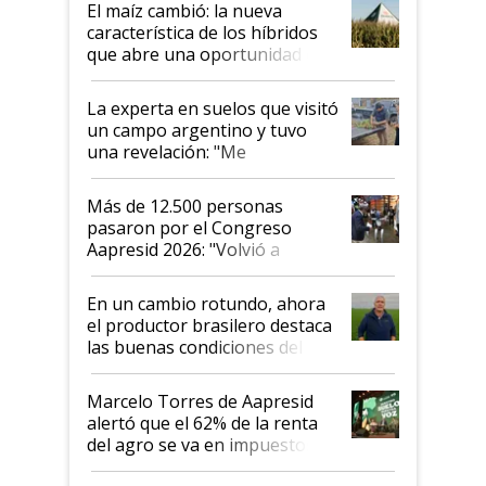
El maíz cambió: la nueva
característica de los híbridos
que abre una oportunidad en
el lote
La experta en suelos que visitó
un campo argentino y tuvo
una revelación: "Me
impresionó mucho"
Más de 12.500 personas
pasaron por el Congreso
Aapresid 2026: "Volvió a
demostrar que hablar del
suelo es hablar de todo el
En un cambio rotundo, ahora
sistema productivo"
el productor brasilero destaca
las buenas condiciones del
agro argentino para invertir:
"Los veo más motivados"
Marcelo Torres de Aapresid
alertó que el 62% de la renta
del agro se va en impuestos:
"No es bueno que en