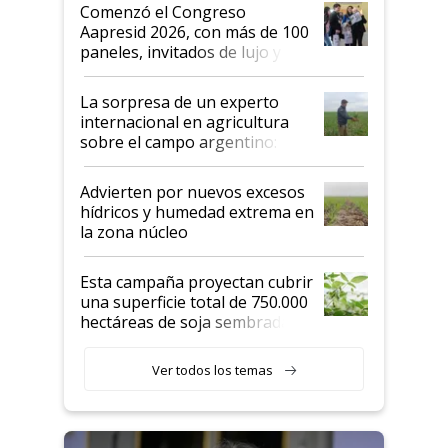
Argentina se sigan discutiendo
Comenzó el Congreso
las mismas cosas de hace 50
Aapresid 2026, con más de 100
años"
paneles, invitados de lujo y
todas las tendencias
La sorpresa de un experto
internacional en agricultura
sobre el campo argentino:
"Estoy muy impresionado"
Advierten por nuevos excesos
hídricos y humedad extrema en
la zona núcleo
Esta campaña proyectan cubrir
una superficie total de 750.000
hectáreas de soja sembradas
con una nueva generación de
variedades que marcan un
Ver todos los temas
salto tecnológico en genética y
rendimiento