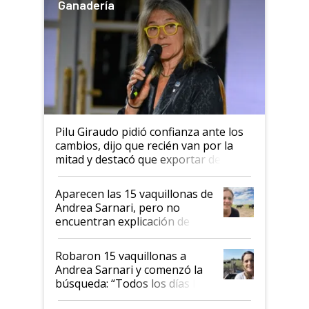
Ganadería
Pilu Giraudo pidió confianza ante los
cambios, dijo que recién van por la
mitad y destacó que exportar dejó de
ser "para unos pocos": "Tenemos un
mandato muy claro del gobierno
Aparecen las 15 vaquillonas de
nacional"
Andrea Sarnari, pero no
encuentran explicación de
cómo llegaron allí
Robaron 15 vaquillonas a
Andrea Sarnari y comenzó la
búsqueda: “Todos los días le
toca a algún productor”