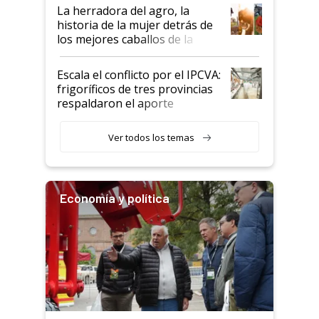
establecimientos en Argentina
La herradora del agro, la
historia de la mujer detrás de
los mejores caballos de la
Argentina y los mitos que
todavía hacen sufrir a estos
Escala el conflicto por el IPCVA:
animales: "Mientras me
frigoríficos de tres provincias
descalificaban, yo seguí
respaldaron el aporte
haciendo currículum"
obligatorio
Ver todos los temas
Economía y política