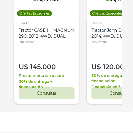
Ofertas Especiales
Ofertas Especiales
Usado
Usado
Tractor CASE IH MAGNUM
Tractor John Deere 
290, 2012, 4WD, DUAL
2014, 4WD, DUAL
Isla Verde
Isla Verde
U$
145.000
U$
120.000
Precio oferta sin usado
30% de entrega +
financiación
30% de entrega +
financiación
Financialo en 3 años
Consultar
Consultar