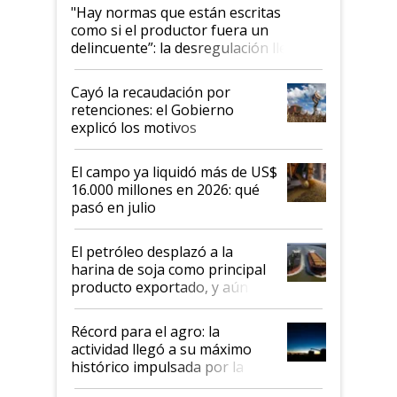
"Hay normas que están escritas
como si el productor fuera un
delincuente”: la desregulación llegó
al Congreso Aapresid y hasta se
habló del financiamiento al IPCVA
Cayó la recaudación por
retenciones: el Gobierno
explicó los motivos
El campo ya liquidó más de US$
16.000 millones en 2026: qué
pasó en julio
El petróleo desplazó a la
harina de soja como principal
producto exportado, y aún así
el agro aportó casi seis de cada
diez dólares y sostuvo el
Récord para el agro: la
liderazgo en un semestre
actividad llegó a su máximo
récord
histórico impulsada por la
cosecha y las exportaciones