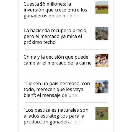
Cuesta $6 millones: la
inversión que crece entre los
ganaderos en un momento
histórico para la actividad
La hacienda recuperó precio,
pero el mercado ya mira el
próximo techo
China y la decisión que puede
cambiar el mercado de la carne
"Tienen un país hermoso, con
todo, merecen que les vaya
bien": el mensaje de una
ganadera uruguaya sobre las
oportunidades que se abren
"Los pastizales naturales son
para el agro en Argentina, con
aliados estratégicos para la
foco en la carne
producción ganadera", destaca
la iniciativa que ya reúne a 46