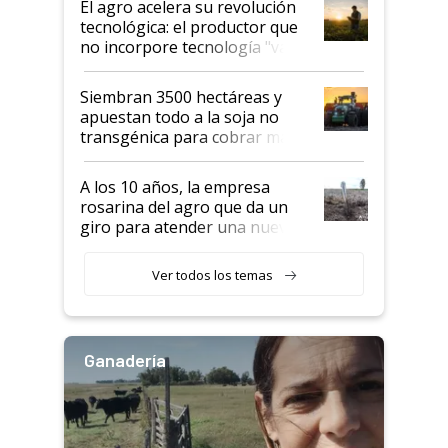
El agro acelera su revolución
tecnológica: el productor que
no incorpore tecnología "va a
perder el tren"
Siembran 3500 hectáreas y
apuestan todo a la soja no
transgénica para cobrar más
por tonelada: compraron un
semillero
A los 10 años, la empresa
rosarina del agro que da un
giro para atender una nueva
etapa en el agro
Ver todos los temas
Ganadería