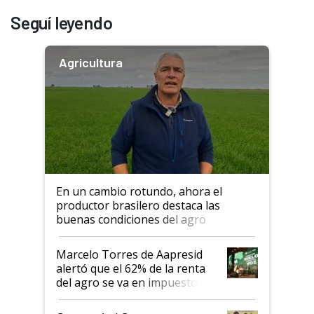
Seguí leyendo
Agricultura
En un cambio rotundo, ahora el
productor brasilero destaca las
buenas condiciones del agro
argentino para invertir: "Los veo
más motivados"
Marcelo Torres de Aapresid
alertó que el 62% de la renta
del agro se va en impuestos:
"No es bueno que en
Argentina se sigan discutiendo