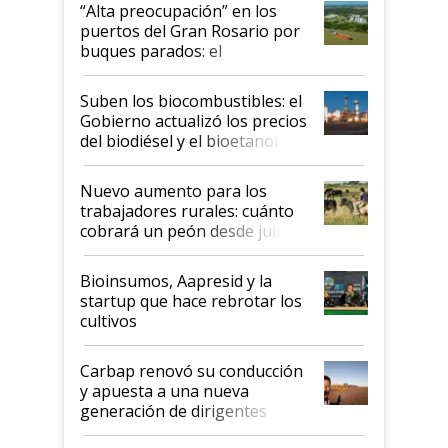
“Alta preocupación” en los
puertos del Gran Rosario por
buques parados: el
funcionamiento de las
exportadoras en tensión tras
Suben los biocombustibles: el
la medida de fuerza de los
Gobierno actualizó los precios
prácticos
del biodiésel y el bioetanol
Nuevo aumento para los
trabajadores rurales: cuánto
cobrará un peón desde julio
Bioinsumos, Aapresid y la
startup que hace rebrotar los
cultivos
Carbap renovó su conducción
y apuesta a una nueva
generación de dirigentes
rurales