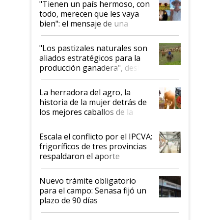
"Tienen un país hermoso, con
todo, merecen que les vaya
bien": el mensaje de una
ganadera uruguaya sobre las
oportunidades que se abren
"Los pastizales naturales son
para el agro en Argentina, con
aliados estratégicos para la
foco en la carne
producción ganadera", destaca
la iniciativa que ya reúne a 46
establecimientos en Argentina
La herradora del agro, la
historia de la mujer detrás de
los mejores caballos de la
Argentina y los mitos que
todavía hacen sufrir a estos
Escala el conflicto por el IPCVA:
animales: "Mientras me
frigoríficos de tres provincias
descalificaban, yo seguí
respaldaron el aporte
haciendo currículum"
obligatorio
Nuevo trámite obligatorio
para el campo: Senasa fijó un
plazo de 90 días