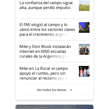
plata a un hijo para droga":
La confianza del campo sigue
Juan Félix Rossetti, el libertario
alta, aunque perdió impulso
que de una dura crisis salió
más fuerte y apuesta al cambio
de Milei
El FMI elogió al campo y lo
ubicó entre los sectores claves
para el crecimiento argentino
Milei y Elon Musk instalarán
internet en 6000 escuelas
rurales de la Argentina gracias
a un acuerdo con Starlink
Milei en La Rural: el campo
apoyó el rumbo, pero sin
renunciar al reclamo por las
retenciones
Ver todos los temas