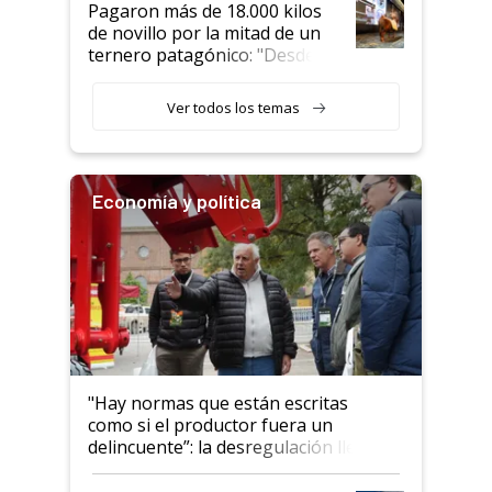
Pagaron más de 18.000 kilos
de novillo por la mitad de un
ternero patagónico: "Desde
que bajó del camión empezó a
llamar la atención"
Ver todos los temas
Economía y política
"Hay normas que están escritas
como si el productor fuera un
delincuente”: la desregulación llegó
al Congreso Aapresid y hasta se
habló del financiamiento al IPCVA