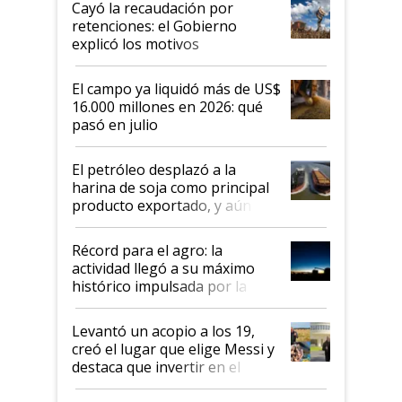
Cayó la recaudación por
retenciones: el Gobierno
explicó los motivos
El campo ya liquidó más de US$
16.000 millones en 2026: qué
pasó en julio
El petróleo desplazó a la
harina de soja como principal
producto exportado, y aún así
el agro aportó casi seis de cada
diez dólares y sostuvo el
Récord para el agro: la
liderazgo en un semestre
actividad llegó a su máximo
récord
histórico impulsada por la
cosecha y las exportaciones
Levantó un acopio a los 19,
creó el lugar que elige Messi y
destaca que invertir en el
kirchnerismo era como "darle