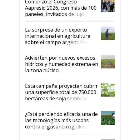
Comenzó el Congreso
las mismas cosas de hace 50
Aapresid 2026, con más de 100
años"
paneles, invitados de lujo y
todas las tendencias
La sorpresa de un experto
internacional en agricultura
sobre el campo argentino:
"Estoy muy impresionado"
Advierten por nuevos excesos
hídricos y humedad extrema en
la zona núcleo
Esta campaña proyectan cubrir
una superficie total de 750.000
hectáreas de soja sembradas
con una nueva generación de
variedades que marcan un
¿Está perdiendo eficacia una de
salto tecnológico en genética y
las tecnologías más usadas
rendimiento
contra el gusano cogollero? El
desafío de una tecnología clave