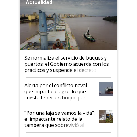
Actualidad
Se normaliza el servicio de buques y
puertos: el Gobierno acuerda con los
prácticos y suspende el decreto de
desregulación
Alerta por el conflicto naval
que impacta al agro: lo que
cuesta tener un buque parado
y el peligro de que Argentina
pase a ser "país sucio"
"Por una laja salvamos la vida":
el impactante relato de la
tambera que sobrevivió al
tornado