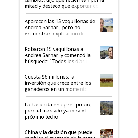
mitad y destacó que exportar dejó de
ser "para unos pocos": "Tenemos un
mandato muy claro del gobierno
Aparecen las 15 vaquillonas de
nacional"
Andrea Sarnari, pero no
encuentran explicación de
cómo llegaron allí
Robaron 15 vaquillonas a
Andrea Sarnari y comenzó la
búsqueda: “Todos los días le
toca a algún productor”
Cuesta $6 millones: la
inversión que crece entre los
ganaderos en un momento
histórico para la actividad
La hacienda recuperó precio,
pero el mercado ya mira el
próximo techo
China y la decisión que puede