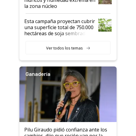
la zona núcleo
Esta campaña proyectan cubrir
una superficie total de 750.000
hectáreas de soja sembradas
con una nueva generación de
variedades que marcan un
Ver todos los temas
salto tecnológico en genética y
rendimiento
Ganadería
Pilu Giraudo pidió confianza ante los
cambios, dijo que recién van por la