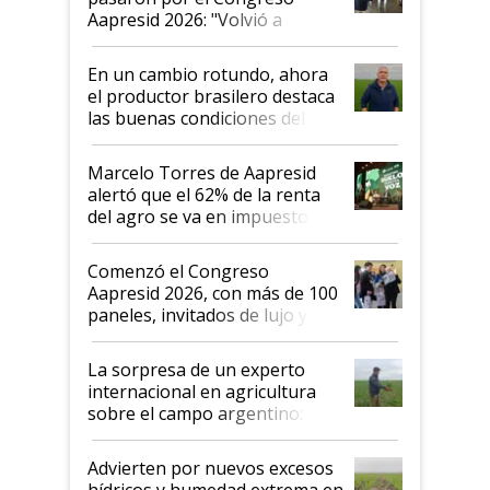
Aapresid 2026: "Volvió a
demostrar que hablar del
suelo es hablar de todo el
En un cambio rotundo, ahora
sistema productivo"
el productor brasilero destaca
las buenas condiciones del
agro argentino para invertir:
"Los veo más motivados"
Marcelo Torres de Aapresid
alertó que el 62% de la renta
del agro se va en impuestos:
"No es bueno que en
Argentina se sigan discutiendo
Comenzó el Congreso
las mismas cosas de hace 50
Aapresid 2026, con más de 100
años"
paneles, invitados de lujo y
todas las tendencias
La sorpresa de un experto
internacional en agricultura
sobre el campo argentino:
"Estoy muy impresionado"
Advierten por nuevos excesos
hídricos y humedad extrema en