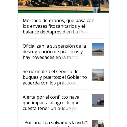
Mercado de granos, qué pasa con
los envases fitosanitarios y el
balance de Aapresid en La Posta
Oficializan la suspensión de la
desregulación de prácticos y
hay novedades en la tarifa de
la hidrovía
Se normaliza el servicio de
buques y puertos: el Gobierno
acuerda con los prácticos y
suspende el decreto de
desregulación
Alerta por el conflicto naval
que impacta al agro: lo que
cuesta tener un buque parado
y el peligro de que Argentina
pase a ser "país sucio"
"Por una laja salvamos la vida":