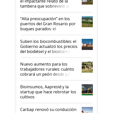
el impactante relato de la
tambera que sobrevivió al
tornado
“Alta preocupación” en los
puertos del Gran Rosario por
buques parados: el
funcionamiento de las
exportadoras en tensión tras
Suben los biocombustibles: el
la medida de fuerza de los
Gobierno actualizó los precios
prácticos
del biodiésel y el bioetanol
Nuevo aumento para los
trabajadores rurales: cuánto
cobrará un peón desde julio
Bioinsumos, Aapresid y la
startup que hace rebrotar los
cultivos
Carbap renovó su conducción