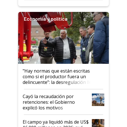
Economía y política
"Hay normas que están escritas
como si el productor fuera un
delincuente”: la desregulación llegó
al Congreso Aapresid y hasta se
habló del financiamiento al IPCVA
Cayó la recaudación por
retenciones: el Gobierno
explicó los motivos
El campo ya liquidó más de US$