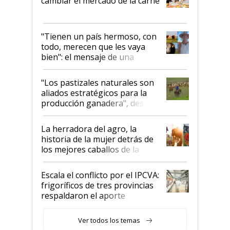
cambiar el mercado de la carne
"Tienen un país hermoso, con
todo, merecen que les vaya
bien": el mensaje de una
ganadera uruguaya sobre las
oportunidades que se abren
"Los pastizales naturales son
para el agro en Argentina, con
aliados estratégicos para la
foco en la carne
producción ganadera", destaca
la iniciativa que ya reúne a 46
establecimientos en Argentina
La herradora del agro, la
historia de la mujer detrás de
los mejores caballos de la
Argentina y los mitos que
todavía hacen sufrir a estos
Escala el conflicto por el IPCVA:
animales: "Mientras me
frigoríficos de tres provincias
descalificaban, yo seguí
respaldaron el aporte
haciendo currículum"
obligatorio
Ver todos los temas