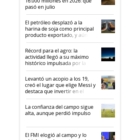
16.000 millones en 2026: qué
pasó en julio
El petróleo desplazó a la
harina de soja como principal
producto exportado, y aún así
el agro aportó casi seis de cada
diez dólares y sostuvo el
Récord para el agro: la
liderazgo en un semestre
actividad llegó a su máximo
récord
histórico impulsada por la
cosecha y las exportaciones
Levantó un acopio a los 19,
creó el lugar que elige Messi y
destaca que invertir en el
kirchnerismo era como "darle
plata a un hijo para droga":
La confianza del campo sigue
Juan Félix Rossetti, el libertario
alta, aunque perdió impulso
que de una dura crisis salió
más fuerte y apuesta al cambio
de Milei
El FMI elogió al campo y lo