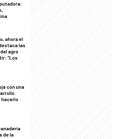
putadora:
o,
tina
o, ahora el
 destaca las
del agro
tir: "Los
"
oja con una
arrollo
 hacerlo
panadería
e de la