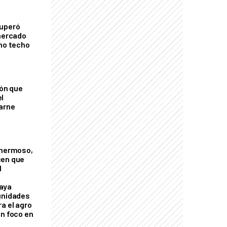
cuperó
 mercado
imo techo
ión que
l
arne
 hermoso,
cen que
l
aya
unidades
a el agro
on foco en