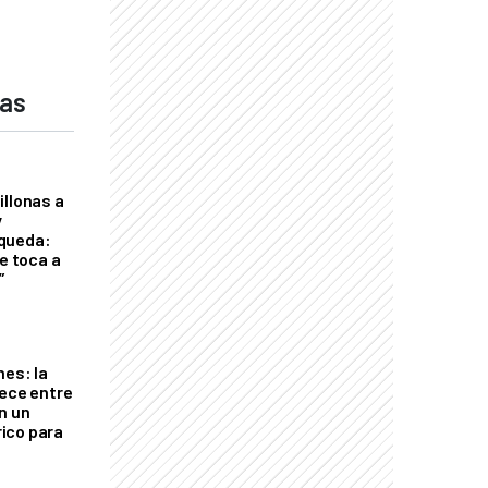
das
illonas a
y
queda:
le toca a
”
nes: la
rece entre
n un
ico para