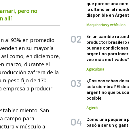
que parece una com
lo último en el mund
arnari, pero no
disponible en Argen
 allí
Maquinarias y vehículos
En un cambio rotund
an al 93% en promedio
productor brasilero
e venden en su mayoría
buenas condiciones 
argentino para inver
 así como, en diciembre,
veo más motivados
 en marzo, durante el
Agricultura
producción zafrera de la
un peso fijo de 170
¿Dos cosechas de s
sola siembra? El des
ia empresa a producir
argentino que busca
posible
Agtech
establecimiento. San
a a campo para
Cómo una pequeña 
pasó a ser un gigant
uctura y músculo al