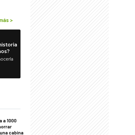
 más
>
istoria
nos?
ocerla
a a 1000
horrar
 una cabina