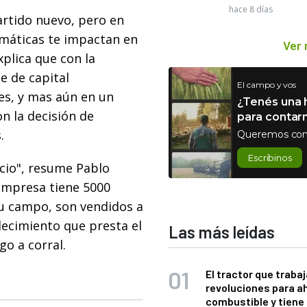
hace 8 días
artido nuevo, pero en
limáticas te impactan en
Ver
xplica que con la
je de capital
El campo y vos
res, y mas aún en un
¿Tenés una h
n la decisión de
para contar
.
Queremos con
Escribinos
icio", resume Pablo
empresa tiene 5000
su campo, son vendidos a
lecimiento que presta el
Las más leídas
go a corral.
El tractor que trabaj
revoluciones para a
combustible y tiene