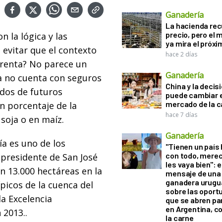
Ganadería
La hacienda re
precio, pero el
 la lógica y las
ya mira el próx
 evitar que el contexto
hace 2 días
 renta? No parece un
Ganadería
ía no cuenta con seguros
China y la decis
ados de futuros
puede cambiar e
mercado de la c
n porcentaje de la
hace 7 días
soja o en maíz.
Ganadería
ía es uno de los
"Tienen un país
con todo, mere
 presidente de San José
les vaya bien": e
n 13.000 hectáreas en la
mensaje de una
ganadera urugu
picos de la cuenca del
sobre las oport
la Excelencia
que se abren par
en Argentina, c
 2013..
la carne