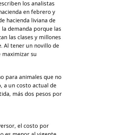
escriben los analistas
hacienda en febrero y
e hacienda liviana de
 la demanda porque las
an las clases y millones
 Al tener un novillo de
e maximizar su
año para animales que no
, a un costo actual de
tida, más dos pesos por
ersor, el costo por
o es menor al vigente