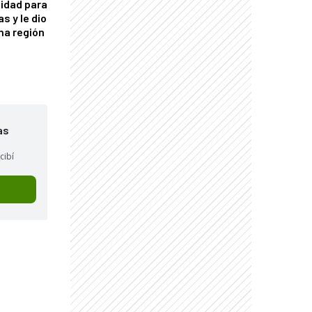
idad para
s y le dio
una región
as
cibí