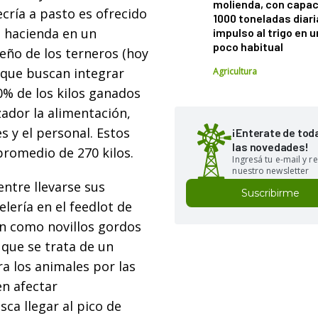
molienda, con capac
cría a pasto es ofrecido
1000 toneladas diaria
n hacienda en un
impulso al trigo en 
poco habitual
ueño de los terneros (hoy
 que buscan integrar
Agricultura
40% de los kilos ganados
zador la alimentación,
s y el personal. Estos
¡Enterate de tod
las novedades!
promedio de 270 kilos.
Ingresá tu e-mail y re
nuestro newsletter
entre llevarse sus
Suscribirme
elería en el feedlot de
an como novillos gordos
 que se trata de un
a los animales por las
n afectar
ca llegar al pico de