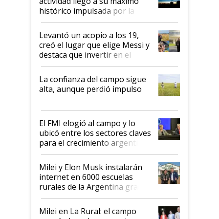
actividad llegó a su máximo
récord
histórico impulsada por la
cosecha y las exportaciones
Levantó un acopio a los 19,
creó el lugar que elige Messi y
destaca que invertir en el
kirchnerismo era como "darle
plata a un hijo para droga":
La confianza del campo sigue
Juan Félix Rossetti, el libertario
alta, aunque perdió impulso
que de una dura crisis salió
más fuerte y apuesta al cambio
de Milei
El FMI elogió al campo y lo
ubicó entre los sectores claves
para el crecimiento argentino
Milei y Elon Musk instalarán
internet en 6000 escuelas
rurales de la Argentina gracias
a un acuerdo con Starlink
Milei en La Rural: el campo