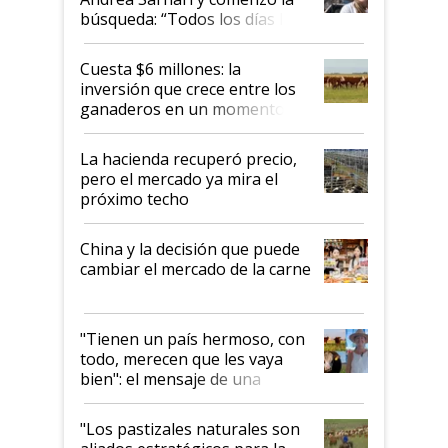
búsqueda: “Todos los días le
toca a algún productor”
Cuesta $6 millones: la
inversión que crece entre los
ganaderos en un momento
histórico para la actividad
La hacienda recuperó precio,
pero el mercado ya mira el
próximo techo
China y la decisión que puede
cambiar el mercado de la carne
"Tienen un país hermoso, con
todo, merecen que les vaya
bien": el mensaje de una
ganadera uruguaya sobre las
oportunidades que se abren
"Los pastizales naturales son
para el agro en Argentina, con