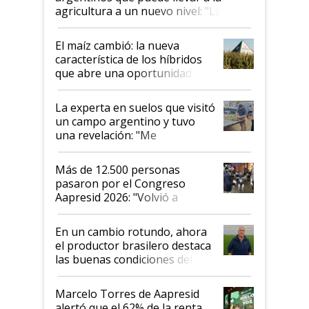
agricultura a un nuevo nivel: "Las
posibilidades de crecimiento son
infinitas"
El maíz cambió: la nueva
característica de los híbridos
que abre una oportunidad en
el lote
La experta en suelos que visitó
un campo argentino y tuvo
una revelación: "Me
impresionó mucho"
Más de 12.500 personas
pasaron por el Congreso
Aapresid 2026: "Volvió a
demostrar que hablar del
suelo es hablar de todo el
En un cambio rotundo, ahora
sistema productivo"
el productor brasilero destaca
las buenas condiciones del
agro argentino para invertir:
"Los veo más motivados"
Marcelo Torres de Aapresid
alertó que el 62% de la renta