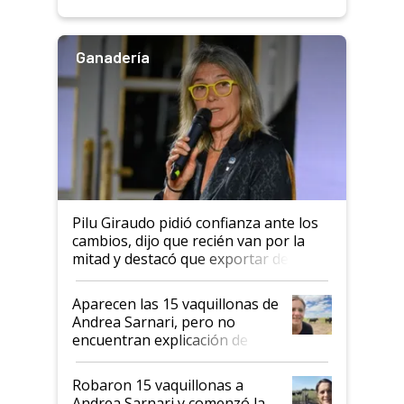
rendimiento
Ganadería
Pilu Giraudo pidió confianza ante los
cambios, dijo que recién van por la
mitad y destacó que exportar dejó de
ser "para unos pocos": "Tenemos un
mandato muy claro del gobierno
Aparecen las 15 vaquillonas de
nacional"
Andrea Sarnari, pero no
encuentran explicación de
cómo llegaron allí
Robaron 15 vaquillonas a
Andrea Sarnari y comenzó la