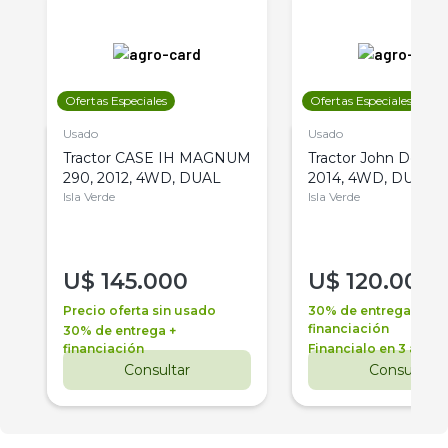
Ofertas Especiales
Ofertas Especiales
Usado
Usado
Tractor CASE IH MAGNUM
Tractor John Deere 
290, 2012, 4WD, DUAL
2014, 4WD, DUAL
Isla Verde
Isla Verde
U$
145.000
U$
120.000
Precio oferta sin usado
30% de entrega +
financiación
30% de entrega +
financiación
Financialo en 3 años
Consultar
Consultar