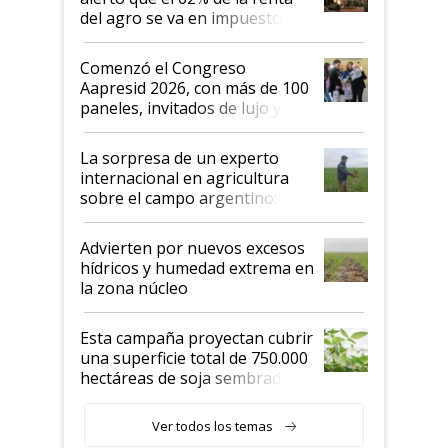
del agro se va en impuestos:
"No es bueno que en
Argentina se sigan discutiendo
Comenzó el Congreso
las mismas cosas de hace 50
Aapresid 2026, con más de 100
años"
paneles, invitados de lujo y
todas las tendencias
La sorpresa de un experto
internacional en agricultura
sobre el campo argentino:
"Estoy muy impresionado"
Advierten por nuevos excesos
hídricos y humedad extrema en
la zona núcleo
Esta campaña proyectan cubrir
una superficie total de 750.000
hectáreas de soja sembradas
con una nueva generación de
variedades que marcan un
Ver todos los temas
salto tecnológico en genética y