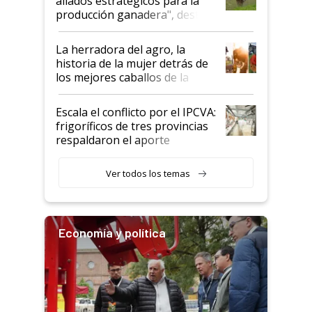
aliados estratégicos para la
foco en la carne
producción ganadera", destaca
la iniciativa que ya reúne a 46
establecimientos en Argentina
La herradora del agro, la
historia de la mujer detrás de
los mejores caballos de la
Argentina y los mitos que
todavía hacen sufrir a estos
Escala el conflicto por el IPCVA:
animales: "Mientras me
frigoríficos de tres provincias
descalificaban, yo seguí
respaldaron el aporte
haciendo currículum"
obligatorio
Ver todos los temas
Economía y política