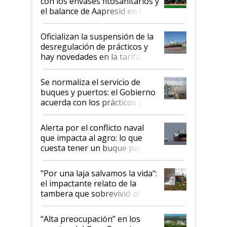
con los envases fitosanitarios y
el balance de Aapresid en La
Posta
Oficializan la suspensión de la
desregulación de prácticos y
hay novedades en la tarifa de
la hidrovía
Se normaliza el servicio de
buques y puertos: el Gobierno
acuerda con los prácticos y
suspende el decreto de
desregulación
Alerta por el conflicto naval
que impacta al agro: lo que
cuesta tener un buque parado
y el peligro de que Argentina
pase a ser "país sucio"
"Por una laja salvamos la vida":
el impactante relato de la
tambera que sobrevivió al
tornado
“Alta preocupación” en los