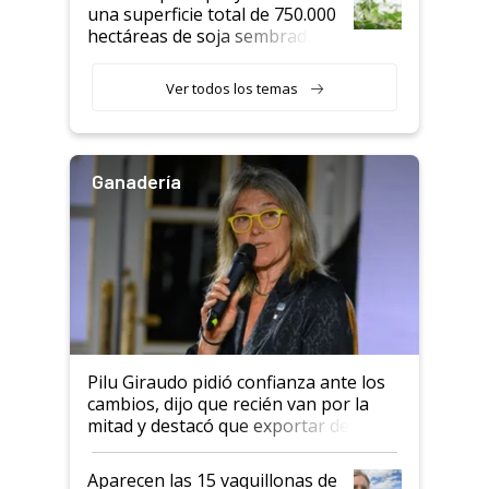
una superficie total de 750.000
hectáreas de soja sembradas
con una nueva generación de
variedades que marcan un
Ver todos los temas
salto tecnológico en genética y
rendimiento
Ganadería
Pilu Giraudo pidió confianza ante los
cambios, dijo que recién van por la
mitad y destacó que exportar dejó de
ser "para unos pocos": "Tenemos un
mandato muy claro del gobierno
Aparecen las 15 vaquillonas de