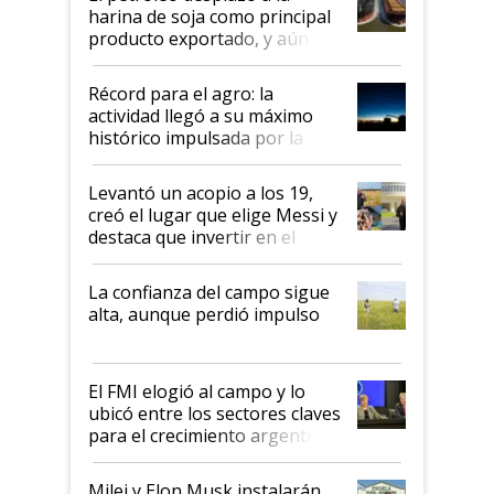
harina de soja como principal
producto exportado, y aún así
el agro aportó casi seis de cada
diez dólares y sostuvo el
Récord para el agro: la
liderazgo en un semestre
actividad llegó a su máximo
récord
histórico impulsada por la
cosecha y las exportaciones
Levantó un acopio a los 19,
creó el lugar que elige Messi y
destaca que invertir en el
kirchnerismo era como "darle
plata a un hijo para droga":
La confianza del campo sigue
Juan Félix Rossetti, el libertario
alta, aunque perdió impulso
que de una dura crisis salió
más fuerte y apuesta al cambio
de Milei
El FMI elogió al campo y lo
ubicó entre los sectores claves
para el crecimiento argentino
Milei y Elon Musk instalarán