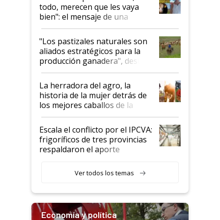
todo, merecen que les vaya
bien": el mensaje de una
ganadera uruguaya sobre las
oportunidades que se abren
"Los pastizales naturales son
para el agro en Argentina, con
aliados estratégicos para la
foco en la carne
producción ganadera", destaca
la iniciativa que ya reúne a 46
establecimientos en Argentina
La herradora del agro, la
historia de la mujer detrás de
los mejores caballos de la
Argentina y los mitos que
todavía hacen sufrir a estos
Escala el conflicto por el IPCVA:
animales: "Mientras me
frigoríficos de tres provincias
descalificaban, yo seguí
respaldaron el aporte
haciendo currículum"
obligatorio
Ver todos los temas
Economía y política