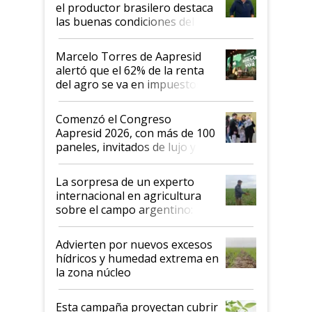
sistema productivo"
el productor brasilero destaca
las buenas condiciones del
agro argentino para invertir:
"Los veo más motivados"
Marcelo Torres de Aapresid
alertó que el 62% de la renta
del agro se va en impuestos:
"No es bueno que en
Argentina se sigan discutiendo
Comenzó el Congreso
las mismas cosas de hace 50
Aapresid 2026, con más de 100
años"
paneles, invitados de lujo y
todas las tendencias
La sorpresa de un experto
internacional en agricultura
sobre el campo argentino:
"Estoy muy impresionado"
Advierten por nuevos excesos
hídricos y humedad extrema en
la zona núcleo
Esta campaña proyectan cubrir