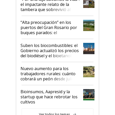
el impactante relato de la
tambera que sobrevivió al
tornado
“Alta preocupación” en los
puertos del Gran Rosario por
buques parados: el
funcionamiento de las
exportadoras en tensión tras
Suben los biocombustibles: el
la medida de fuerza de los
Gobierno actualizó los precios
prácticos
del biodiésel y el bioetanol
Nuevo aumento para los
trabajadores rurales: cuánto
cobrará un peón desde julio
Bioinsumos, Aapresid y la
startup que hace rebrotar los
cultivos
Ver todos los temas