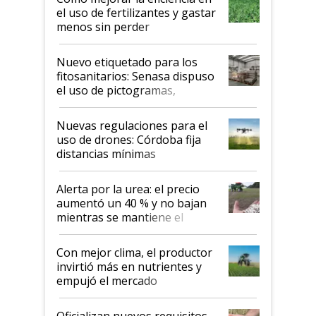
el uso de fertilizantes y gastar
menos sin perder
productividad en la campaña
fina
Nuevo etiquetado para los
fitosanitarios: Senasa dispuso
el uso de pictogramas,
palabras de advertencia e
indicaciones
Nuevas regulaciones para el
uso de drones: Córdoba fija
distancias mínimas
Alerta por la urea: el precio
aumentó un 40 % y no bajan
mientras se mantiene el
conflicto en Medio Oriente
Con mejor clima, el productor
invirtió más en nutrientes y
empujó el mercado