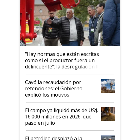
"Hay normas que están escritas
como si el productor fuera un
delincuente”: la desregulación llegó
al Congreso Aapresid y hasta se
habló del financiamiento al IPCVA
Cayó la recaudación por
retenciones: el Gobierno
explicó los motivos
El campo ya liquidó más de US$
16.000 millones en 2026: qué
pasó en julio
El petróleo desplazó a la