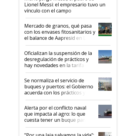
Lionel Messi: el empresario tuvo un
vínculo con el campo
Mercado de granos, qué pasa
con los envases fitosanitarios y
el balance de Aapresid en La
Posta
Oficializan la suspensión de la
desregulación de prácticos y
hay novedades en la tarifa de
la hidrovía
Se normaliza el servicio de
buques y puertos: el Gobierno
acuerda con los prácticos y
suspende el decreto de
desregulación
Alerta por el conflicto naval
que impacta al agro: lo que
cuesta tener un buque parado
y el peligro de que Argentina
pase a ser "país sucio"
"Por una laja salvamos la vida":