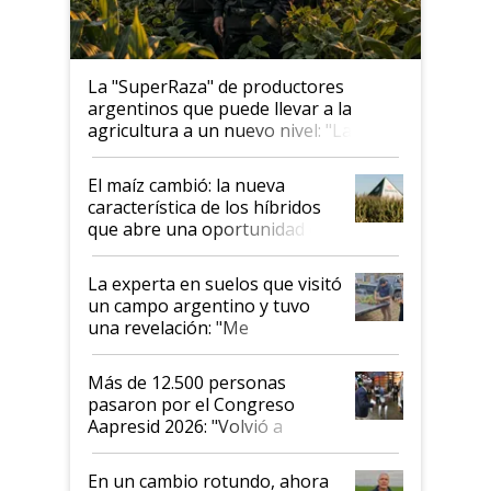
La "SuperRaza" de productores
argentinos que puede llevar a la
agricultura a un nuevo nivel: "Las
posibilidades de crecimiento son
infinitas"
El maíz cambió: la nueva
característica de los híbridos
que abre una oportunidad en
el lote
La experta en suelos que visitó
un campo argentino y tuvo
una revelación: "Me
impresionó mucho"
Más de 12.500 personas
pasaron por el Congreso
Aapresid 2026: "Volvió a
demostrar que hablar del
suelo es hablar de todo el
En un cambio rotundo, ahora