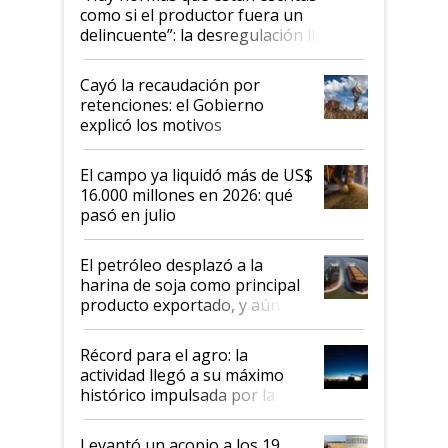
como si el productor fuera un
delincuente”: la desregulación llegó
al Congreso Aapresid y hasta se
habló del financiamiento al IPCVA
Cayó la recaudación por
retenciones: el Gobierno
explicó los motivos
El campo ya liquidó más de US$
16.000 millones en 2026: qué
pasó en julio
El petróleo desplazó a la
harina de soja como principal
producto exportado, y aún así
el agro aportó casi seis de cada
diez dólares y sostuvo el
Récord para el agro: la
liderazgo en un semestre
actividad llegó a su máximo
récord
histórico impulsada por la
cosecha y las exportaciones
Levantó un acopio a los 19,