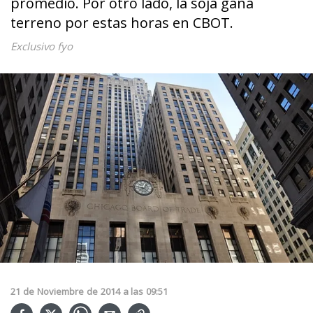
promedio. Por otro lado, la soja gana
terreno por estas horas en CBOT.
Exclusivo fyo
21
de
Noviembre
de
2014
a las
09:51