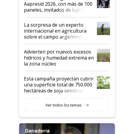
las mismas cosas de hace 50
Aapresid 2026, con más de 100
años"
paneles, invitados de lujo y
todas las tendencias
La sorpresa de un experto
internacional en agricultura
sobre el campo argentino:
"Estoy muy impresionado"
Advierten por nuevos excesos
hídricos y humedad extrema en
la zona núcleo
Esta campaña proyectan cubrir
una superficie total de 750.000
hectáreas de soja sembradas
con una nueva generación de
variedades que marcan un
Ver todos los temas
salto tecnológico en genética y
rendimiento
Ganadería