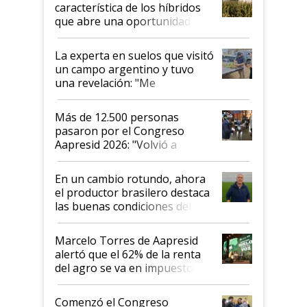
característica de los híbridos
que abre una oportunidad en
el lote
La experta en suelos que visitó
un campo argentino y tuvo
una revelación: "Me
impresionó mucho"
Más de 12.500 personas
pasaron por el Congreso
Aapresid 2026: "Volvió a
demostrar que hablar del
suelo es hablar de todo el
En un cambio rotundo, ahora
sistema productivo"
el productor brasilero destaca
las buenas condiciones del
agro argentino para invertir:
"Los veo más motivados"
Marcelo Torres de Aapresid
alertó que el 62% de la renta
del agro se va en impuestos:
"No es bueno que en
Argentina se sigan discutiendo
Comenzó el Congreso