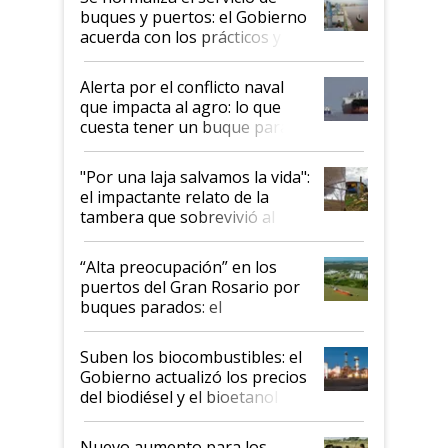
buques y puertos: el Gobierno
acuerda con los prácticos y
suspende el decreto de
desregulación
Alerta por el conflicto naval
que impacta al agro: lo que
cuesta tener un buque parado
y el peligro de que Argentina
pase a ser "país sucio"
"Por una laja salvamos la vida":
el impactante relato de la
tambera que sobrevivió al
tornado
“Alta preocupación” en los
puertos del Gran Rosario por
buques parados: el
funcionamiento de las
exportadoras en tensión tras
Suben los biocombustibles: el
la medida de fuerza de los
Gobierno actualizó los precios
prácticos
del biodiésel y el bioetanol
Nuevo aumento para los