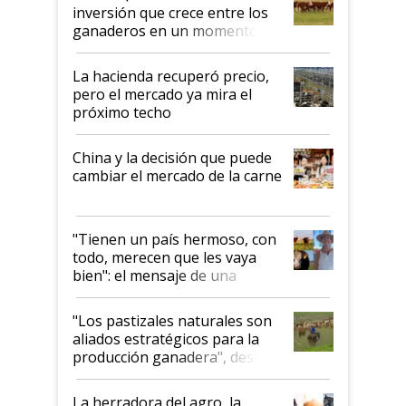
inversión que crece entre los
ganaderos en un momento
histórico para la actividad
La hacienda recuperó precio,
pero el mercado ya mira el
próximo techo
China y la decisión que puede
cambiar el mercado de la carne
"Tienen un país hermoso, con
todo, merecen que les vaya
bien": el mensaje de una
ganadera uruguaya sobre las
oportunidades que se abren
"Los pastizales naturales son
para el agro en Argentina, con
aliados estratégicos para la
foco en la carne
producción ganadera", destaca
la iniciativa que ya reúne a 46
establecimientos en Argentina
La herradora del agro, la