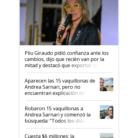
Pilu Giraudo pidió confianza ante los
cambios, dijo que recién van por la
mitad y destacó que exportar dejó de
ser "para unos pocos": "Tenemos un
mandato muy claro del gobierno
Aparecen las 15 vaquillonas de
nacional"
Andrea Sarnari, pero no
encuentran explicación de
cómo llegaron allí
Robaron 15 vaquillonas a
Andrea Sarnari y comenzó la
búsqueda: “Todos los días le
toca a algún productor”
Cuesta $6 millones: la