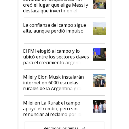
creó el lugar que elige Messi y
destaca que invertir en el
kirchnerismo era como "darle
plata a un hijo para droga":
La confianza del campo sigue
Juan Félix Rossetti, el libertario
alta, aunque perdió impulso
que de una dura crisis salió
más fuerte y apuesta al cambio
de Milei
El FMI elogió al campo y lo
ubicó entre los sectores claves
para el crecimiento argentino
Milei y Elon Musk instalarán
internet en 6000 escuelas
rurales de la Argentina gracias
a un acuerdo con Starlink
Milei en La Rural: el campo
apoyó el rumbo, pero sin
renunciar al reclamo por las
retenciones
Ver todos los temas