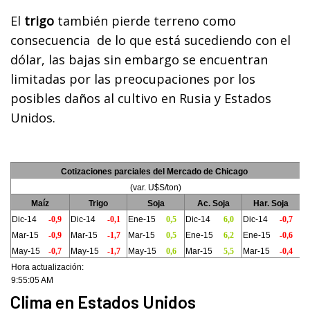
El
trigo
también pierde terreno como
consecuencia de lo que está sucediendo con el
dólar, las bajas sin embargo se encuentran
limitadas por las preocupaciones por los
posibles daños al cultivo en Rusia y Estados
Unidos.
Cotizaciones parciales del Mercado de Chicago
(var. U$S/ton)
Maíz
Trigo
Soja
Ac. Soja
Har. Soja
Dic-14
-0,9
Dic-14
-0,1
Ene-15
0,5
Dic-14
6,0
Dic-14
-0,7
Mar-15
-0,9
Mar-15
-1,7
Mar-15
0,5
Ene-15
6,2
Ene-15
-0,6
May-15
-0,7
May-15
-1,7
May-15
0,6
Mar-15
5,5
Mar-15
-0,4
Hora actualización:
9:55:05 AM
Clima en Estados Unidos