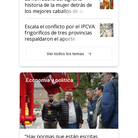
historia de la mujer detrás de
los mejores caballos de la
Argentina y los mitos que
todavía hacen sufrir a estos
Escala el conflicto por el IPCVA:
animales: "Mientras me
frigoríficos de tres provincias
descalificaban, yo seguí
respaldaron el aporte
haciendo currículum"
obligatorio
Ver todos los temas
Economía y política
"Hay normas que están escritas