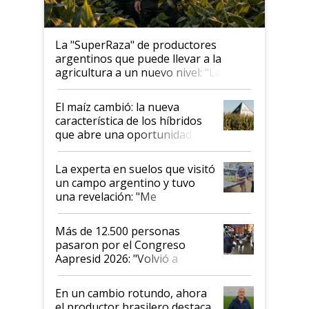
La "SuperRaza" de productores
argentinos que puede llevar a la
agricultura a un nuevo nivel: "Las
posibilidades de crecimiento son
infinitas"
El maíz cambió: la nueva
característica de los híbridos
que abre una oportunidad en
el lote
La experta en suelos que visitó
un campo argentino y tuvo
una revelación: "Me
impresionó mucho"
Más de 12.500 personas
pasaron por el Congreso
Aapresid 2026: "Volvió a
demostrar que hablar del
suelo es hablar de todo el
En un cambio rotundo, ahora
sistema productivo"
el productor brasilero destaca