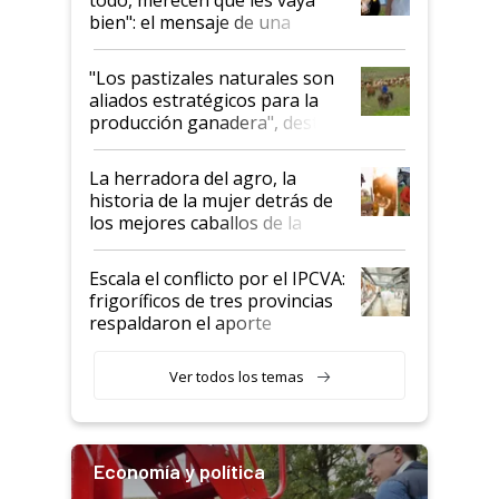
bien": el mensaje de una
ganadera uruguaya sobre las
oportunidades que se abren
"Los pastizales naturales son
para el agro en Argentina, con
aliados estratégicos para la
foco en la carne
producción ganadera", destaca
la iniciativa que ya reúne a 46
establecimientos en Argentina
La herradora del agro, la
historia de la mujer detrás de
los mejores caballos de la
Argentina y los mitos que
todavía hacen sufrir a estos
Escala el conflicto por el IPCVA:
animales: "Mientras me
frigoríficos de tres provincias
descalificaban, yo seguí
respaldaron el aporte
haciendo currículum"
obligatorio
Ver todos los temas
Economía y política