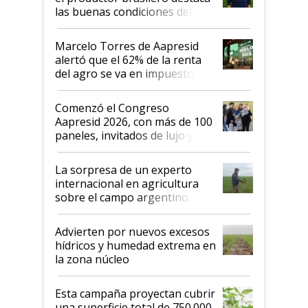
las buenas condiciones del
agro argentino para invertir:
"Los veo más motivados"
Marcelo Torres de Aapresid
alertó que el 62% de la renta
del agro se va en impuestos:
"No es bueno que en
Argentina se sigan discutiendo
Comenzó el Congreso
las mismas cosas de hace 50
Aapresid 2026, con más de 100
años"
paneles, invitados de lujo y
todas las tendencias
La sorpresa de un experto
internacional en agricultura
sobre el campo argentino:
"Estoy muy impresionado"
Advierten por nuevos excesos
hídricos y humedad extrema en
la zona núcleo
Esta campaña proyectan cubrir
una superficie total de 750.000