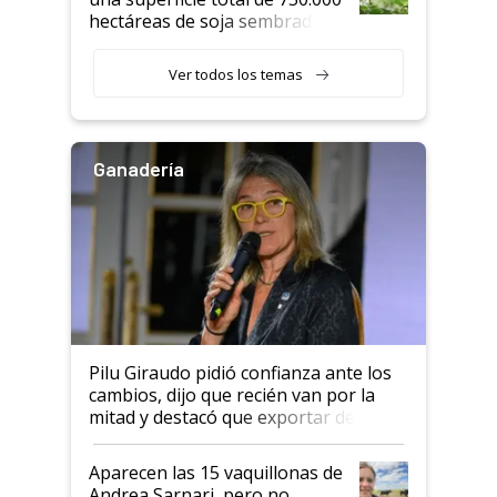
hectáreas de soja sembradas
con una nueva generación de
variedades que marcan un
Ver todos los temas
salto tecnológico en genética y
rendimiento
Ganadería
Pilu Giraudo pidió confianza ante los
cambios, dijo que recién van por la
mitad y destacó que exportar dejó de
ser "para unos pocos": "Tenemos un
mandato muy claro del gobierno
Aparecen las 15 vaquillonas de
nacional"
Andrea Sarnari, pero no