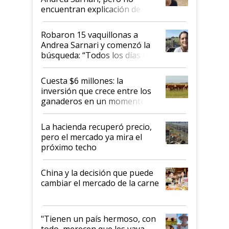
encuentran explicación de
cómo llegaron allí
Robaron 15 vaquillonas a
Andrea Sarnari y comenzó la
búsqueda: “Todos los días le
toca a algún productor”
Cuesta $6 millones: la
inversión que crece entre los
ganaderos en un momento
histórico para la actividad
La hacienda recuperó precio,
pero el mercado ya mira el
próximo techo
China y la decisión que puede
cambiar el mercado de la carne
"Tienen un país hermoso, con
todo, merecen que les vaya