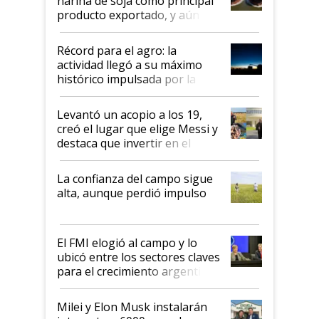
harina de soja como principal
producto exportado, y aún así
el agro aportó casi seis de cada
diez dólares y sostuvo el
Récord para el agro: la
liderazgo en un semestre
actividad llegó a su máximo
récord
histórico impulsada por la
cosecha y las exportaciones
Levantó un acopio a los 19,
creó el lugar que elige Messi y
destaca que invertir en el
kirchnerismo era como "darle
plata a un hijo para droga":
La confianza del campo sigue
Juan Félix Rossetti, el libertario
alta, aunque perdió impulso
que de una dura crisis salió
más fuerte y apuesta al cambio
de Milei
El FMI elogió al campo y lo
ubicó entre los sectores claves
para el crecimiento argentino
Milei y Elon Musk instalarán