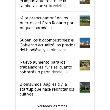
el impactante relato de la
tambera que sobrevivió al
tornado
“Alta preocupación” en los
puertos del Gran Rosario por
buques parados: el
funcionamiento de las
exportadoras en tensión tras
Suben los biocombustibles: el
la medida de fuerza de los
Gobierno actualizó los precios
prácticos
del biodiésel y el bioetanol
Nuevo aumento para los
trabajadores rurales: cuánto
cobrará un peón desde julio
Bioinsumos, Aapresid y la
startup que hace rebrotar los
cultivos
Ver todos los temas