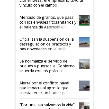
Lionel Messi: el empresario tuvo un
vínculo con el campo
Mercado de granos, qué pasa
con los envases fitosanitarios y
el balance de Aapresid en La
Posta
Oficializan la suspensión de la
desregulación de prácticos y
hay novedades en la tarifa de
la hidrovía
Se normaliza el servicio de
buques y puertos: el Gobierno
acuerda con los prácticos y
suspende el decreto de
desregulación
Alerta por el conflicto naval
que impacta al agro: lo que
cuesta tener un buque parado
y el peligro de que Argentina
pase a ser "país sucio"
"Por una laja salvamos la vida":