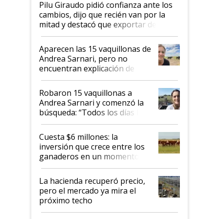
Pilu Giraudo pidió confianza ante los
cambios, dijo que recién van por la
mitad y destacó que exportar dejó de
ser "para unos pocos": "Tenemos un
mandato muy claro del gobierno
Aparecen las 15 vaquillonas de
nacional"
Andrea Sarnari, pero no
encuentran explicación de
cómo llegaron allí
Robaron 15 vaquillonas a
Andrea Sarnari y comenzó la
búsqueda: “Todos los días le
toca a algún productor”
Cuesta $6 millones: la
inversión que crece entre los
ganaderos en un momento
histórico para la actividad
La hacienda recuperó precio,
pero el mercado ya mira el
próximo techo