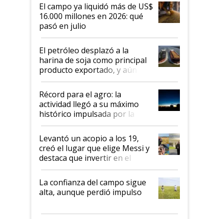
El campo ya liquidó más de US$
16.000 millones en 2026: qué
pasó en julio
El petróleo desplazó a la
harina de soja como principal
producto exportado, y aún así
el agro aportó casi seis de cada
diez dólares y sostuvo el
Récord para el agro: la
liderazgo en un semestre
actividad llegó a su máximo
récord
histórico impulsada por la
cosecha y las exportaciones
Levantó un acopio a los 19,
creó el lugar que elige Messi y
destaca que invertir en el
kirchnerismo era como "darle
plata a un hijo para droga":
La confianza del campo sigue
Juan Félix Rossetti, el libertario
alta, aunque perdió impulso
que de una dura crisis salió
más fuerte y apuesta al cambio
de Milei