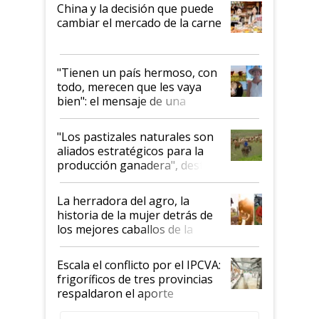
China y la decisión que puede
cambiar el mercado de la carne
"Tienen un país hermoso, con
todo, merecen que les vaya
bien": el mensaje de una
ganadera uruguaya sobre las
oportunidades que se abren
"Los pastizales naturales son
para el agro en Argentina, con
aliados estratégicos para la
foco en la carne
producción ganadera", destaca
la iniciativa que ya reúne a 46
establecimientos en Argentina
La herradora del agro, la
historia de la mujer detrás de
los mejores caballos de la
Argentina y los mitos que
todavía hacen sufrir a estos
Escala el conflicto por el IPCVA:
animales: "Mientras me
frigoríficos de tres provincias
descalificaban, yo seguí
respaldaron el aporte
haciendo currículum"
obligatorio