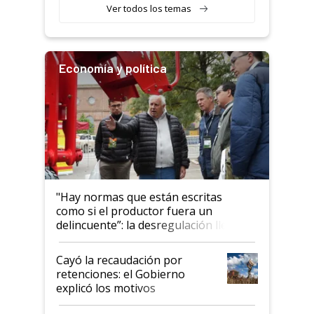
Ver todos los temas
Economía y política
"Hay normas que están escritas
como si el productor fuera un
delincuente”: la desregulación llegó
al Congreso Aapresid y hasta se
habló del financiamiento al IPCVA
Cayó la recaudación por
retenciones: el Gobierno
explicó los motivos