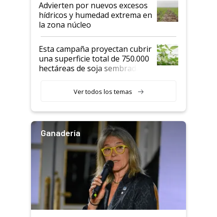
Advierten por nuevos excesos
hídricos y humedad extrema en
la zona núcleo
Esta campaña proyectan cubrir
una superficie total de 750.000
hectáreas de soja sembradas
con una nueva generación de
variedades que marcan un
Ver todos los temas
salto tecnológico en genética y
rendimiento
Ganadería