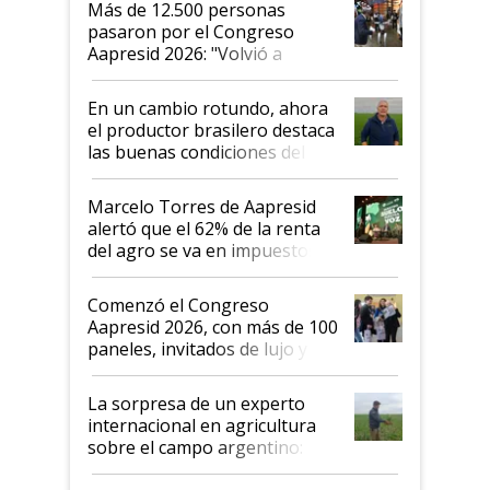
Más de 12.500 personas
pasaron por el Congreso
Aapresid 2026: "Volvió a
demostrar que hablar del
suelo es hablar de todo el
En un cambio rotundo, ahora
sistema productivo"
el productor brasilero destaca
las buenas condiciones del
agro argentino para invertir:
"Los veo más motivados"
Marcelo Torres de Aapresid
alertó que el 62% de la renta
del agro se va en impuestos:
"No es bueno que en
Argentina se sigan discutiendo
Comenzó el Congreso
las mismas cosas de hace 50
Aapresid 2026, con más de 100
años"
paneles, invitados de lujo y
todas las tendencias
La sorpresa de un experto
internacional en agricultura
sobre el campo argentino:
"Estoy muy impresionado"