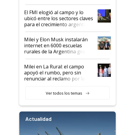
más fuerte y apuesta al cambio
de Milei
El FMI elogió al campo y lo
ubicó entre los sectores claves
para el crecimiento argentino
Milei y Elon Musk instalarán
internet en 6000 escuelas
rurales de la Argentina gracias
a un acuerdo con Starlink
Milei en La Rural: el campo
apoyó el rumbo, pero sin
renunciar al reclamo por las
retenciones
Ver todos los temas
Actualidad