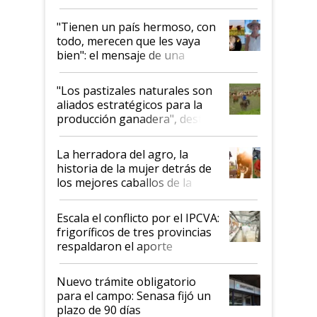
"Tienen un país hermoso, con
todo, merecen que les vaya
bien": el mensaje de una
ganadera uruguaya sobre las
oportunidades que se abren
"Los pastizales naturales son
para el agro en Argentina, con
aliados estratégicos para la
foco en la carne
producción ganadera", destaca
la iniciativa que ya reúne a 46
establecimientos en Argentina
La herradora del agro, la
historia de la mujer detrás de
los mejores caballos de la
Argentina y los mitos que
todavía hacen sufrir a estos
Escala el conflicto por el IPCVA:
animales: "Mientras me
frigoríficos de tres provincias
descalificaban, yo seguí
respaldaron el aporte
haciendo currículum"
obligatorio
Nuevo trámite obligatorio
para el campo: Senasa fijó un
plazo de 90 días