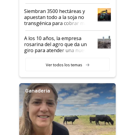
perder el tren"
Siembran 3500 hectáreas y
apuestan todo a la soja no
transgénica para cobrar más
por tonelada: compraron un
semillero
A los 10 años, la empresa
rosarina del agro que da un
giro para atender una nueva
etapa en el agro
Ver todos los temas
Ganadería