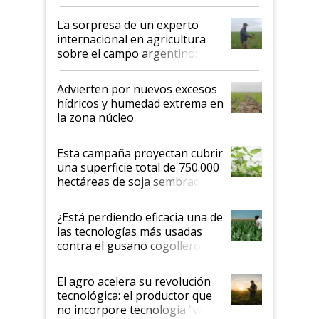
todas las tendencias
La sorpresa de un experto
internacional en agricultura
sobre el campo argentino:
"Estoy muy impresionado"
Advierten por nuevos excesos
hídricos y humedad extrema en
la zona núcleo
Esta campaña proyectan cubrir
una superficie total de 750.000
hectáreas de soja sembradas
con una nueva generación de
variedades que marcan un
¿Está perdiendo eficacia una de
salto tecnológico en genética y
las tecnologías más usadas
rendimiento
contra el gusano cogollero? El
desafío de una tecnología clave
El agro acelera su revolución
tecnológica: el productor que
no incorpore tecnología "va a