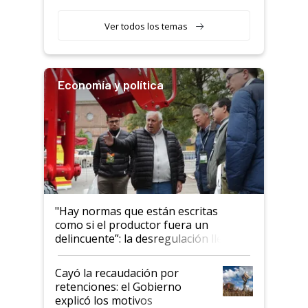
Ver todos los temas
Economía y política
"Hay normas que están escritas
como si el productor fuera un
delincuente”: la desregulación llegó
al Congreso Aapresid y hasta se
habló del financiamiento al IPCVA
Cayó la recaudación por
retenciones: el Gobierno
explicó los motivos