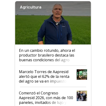
Agricultura
En un cambio rotundo, ahora el
productor brasilero destaca las
buenas condiciones del agro
argentino para invertir: "Los veo
más motivados"
Marcelo Torres de Aapresid
alertó que el 62% de la renta
del agro se va en impuestos:
"No es bueno que en
Argentina se sigan discutiendo
Comenzó el Congreso
las mismas cosas de hace 50
Aapresid 2026, con más de 100
años"
paneles, invitados de lujo y