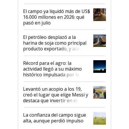
El campo ya liquidó más de US$
16.000 millones en 2026: qué
pasó en julio
El petróleo desplazó a la
harina de soja como principal
producto exportado, y aún así
el agro aportó casi seis de cada
diez dólares y sostuvo el
Récord para el agro: la
liderazgo en un semestre
actividad llegó a su máximo
récord
histórico impulsada por la
cosecha y las exportaciones
Levantó un acopio a los 19,
creó el lugar que elige Messi y
destaca que invertir en el
kirchnerismo era como "darle
plata a un hijo para droga":
La confianza del campo sigue
Juan Félix Rossetti, el libertario
alta, aunque perdió impulso
que de una dura crisis salió