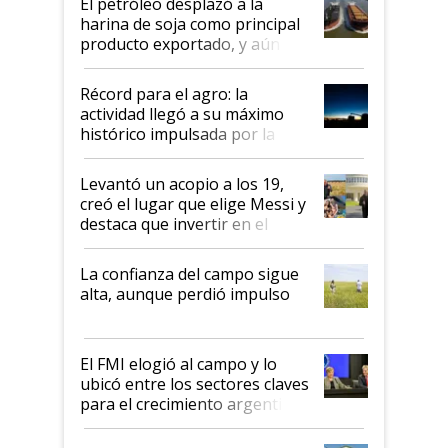
El petróleo desplazó a la
harina de soja como principal
producto exportado, y aún así
el agro aportó casi seis de cada
diez dólares y sostuvo el
Récord para el agro: la
liderazgo en un semestre
actividad llegó a su máximo
récord
histórico impulsada por la
cosecha y las exportaciones
Levantó un acopio a los 19,
creó el lugar que elige Messi y
destaca que invertir en el
kirchnerismo era como "darle
plata a un hijo para droga":
La confianza del campo sigue
Juan Félix Rossetti, el libertario
alta, aunque perdió impulso
que de una dura crisis salió
más fuerte y apuesta al cambio
de Milei
El FMI elogió al campo y lo
ubicó entre los sectores claves
para el crecimiento argentino