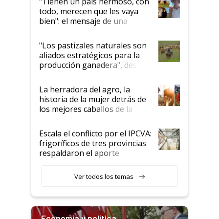
"Tienen un país hermoso, con
todo, merecen que les vaya
bien": el mensaje de una
ganadera uruguaya sobre las
oportunidades que se abren
"Los pastizales naturales son
para el agro en Argentina, con
aliados estratégicos para la
foco en la carne
producción ganadera", destaca
la iniciativa que ya reúne a 46
establecimientos en Argentina
La herradora del agro, la
historia de la mujer detrás de
los mejores caballos de la
Argentina y los mitos que
todavía hacen sufrir a estos
Escala el conflicto por el IPCVA:
animales: "Mientras me
frigoríficos de tres provincias
descalificaban, yo seguí
respaldaron el aporte
haciendo currículum"
obligatorio
Ver todos los temas
Economía y política