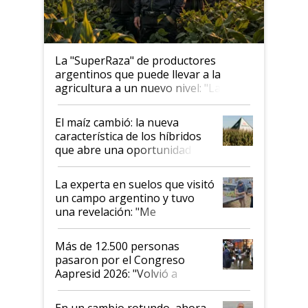
La "SuperRaza" de productores
argentinos que puede llevar a la
agricultura a un nuevo nivel: "Las
posibilidades de crecimiento son
infinitas"
El maíz cambió: la nueva
característica de los híbridos
que abre una oportunidad en
el lote
La experta en suelos que visitó
un campo argentino y tuvo
una revelación: "Me
impresionó mucho"
Más de 12.500 personas
pasaron por el Congreso
Aapresid 2026: "Volvió a
demostrar que hablar del
suelo es hablar de todo el
En un cambio rotundo, ahora