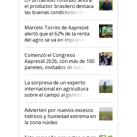
sistema productivo"
el productor brasilero destaca
las buenas condiciones del
agro argentino para invertir:
"Los veo más motivados"
Marcelo Torres de Aapresid
alertó que el 62% de la renta
del agro se va en impuestos:
"No es bueno que en
Argentina se sigan discutiendo
Comenzó el Congreso
las mismas cosas de hace 50
Aapresid 2026, con más de 100
años"
paneles, invitados de lujo y
todas las tendencias
La sorpresa de un experto
internacional en agricultura
sobre el campo argentino:
"Estoy muy impresionado"
Advierten por nuevos excesos
hídricos y humedad extrema en
la zona núcleo