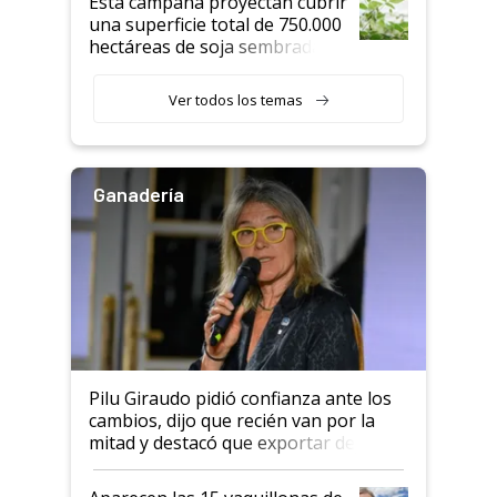
Esta campaña proyectan cubrir
una superficie total de 750.000
hectáreas de soja sembradas
con una nueva generación de
variedades que marcan un
Ver todos los temas
salto tecnológico en genética y
rendimiento
Ganadería
Pilu Giraudo pidió confianza ante los
cambios, dijo que recién van por la
mitad y destacó que exportar dejó de
ser "para unos pocos": "Tenemos un
mandato muy claro del gobierno