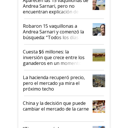
Aparecen las 15 vaquillonas de
nacional"
Andrea Sarnari, pero no
encuentran explicación de
cómo llegaron allí
Robaron 15 vaquillonas a
Andrea Sarnari y comenzó la
búsqueda: “Todos los días le
toca a algún productor”
Cuesta $6 millones: la
inversión que crece entre los
ganaderos en un momento
histórico para la actividad
La hacienda recuperó precio,
pero el mercado ya mira el
próximo techo
China y la decisión que puede
cambiar el mercado de la carne