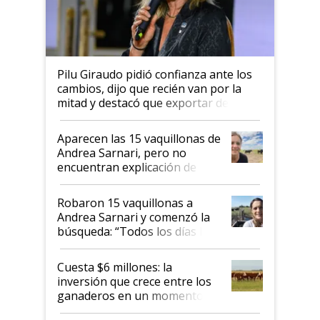
Pilu Giraudo pidió confianza ante los
cambios, dijo que recién van por la
mitad y destacó que exportar dejó de
ser "para unos pocos": "Tenemos un
mandato muy claro del gobierno
Aparecen las 15 vaquillonas de
nacional"
Andrea Sarnari, pero no
encuentran explicación de
cómo llegaron allí
Robaron 15 vaquillonas a
Andrea Sarnari y comenzó la
búsqueda: “Todos los días le
toca a algún productor”
Cuesta $6 millones: la
inversión que crece entre los
ganaderos en un momento
histórico para la actividad