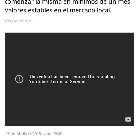
comenzar la misma en mínimos de un mes.
Valores estables en el mercado local.
Exclusivo fyo
17
de
Abril
de
2015
a las
18:00