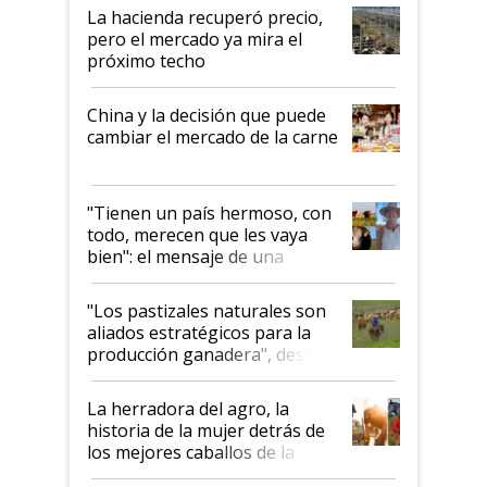
La hacienda recuperó precio,
pero el mercado ya mira el
próximo techo
China y la decisión que puede
cambiar el mercado de la carne
"Tienen un país hermoso, con
todo, merecen que les vaya
bien": el mensaje de una
ganadera uruguaya sobre las
oportunidades que se abren
"Los pastizales naturales son
para el agro en Argentina, con
aliados estratégicos para la
foco en la carne
producción ganadera", destaca
la iniciativa que ya reúne a 46
establecimientos en Argentina
La herradora del agro, la
historia de la mujer detrás de
los mejores caballos de la
Argentina y los mitos que