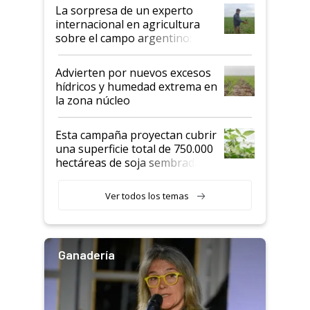
La sorpresa de un experto
internacional en agricultura
sobre el campo argentino:
"Estoy muy impresionado"
Advierten por nuevos excesos
hídricos y humedad extrema en
la zona núcleo
Esta campaña proyectan cubrir
una superficie total de 750.000
hectáreas de soja sembradas
con una nueva generación de
variedades que marcan un
Ver todos los temas
salto tecnológico en genética y
rendimiento
Ganadería