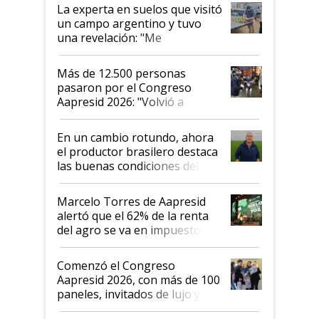
La experta en suelos que visitó
un campo argentino y tuvo
una revelación: "Me
impresionó mucho"
Más de 12.500 personas
pasaron por el Congreso
Aapresid 2026: "Volvió a
demostrar que hablar del
suelo es hablar de todo el
En un cambio rotundo, ahora
sistema productivo"
el productor brasilero destaca
las buenas condiciones del
agro argentino para invertir:
"Los veo más motivados"
Marcelo Torres de Aapresid
alertó que el 62% de la renta
del agro se va en impuestos:
"No es bueno que en
Argentina se sigan discutiendo
Comenzó el Congreso
las mismas cosas de hace 50
Aapresid 2026, con más de 100
años"
paneles, invitados de lujo y
todas las tendencias