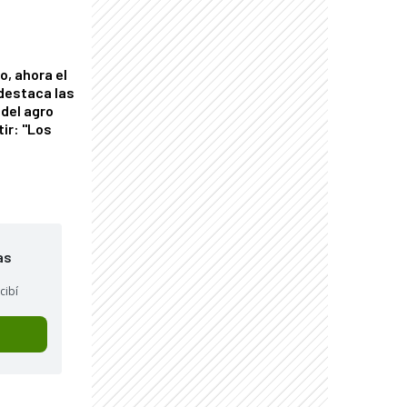
o, ahora el
 destaca las
del agro
tir: "Los
"
as
cibí