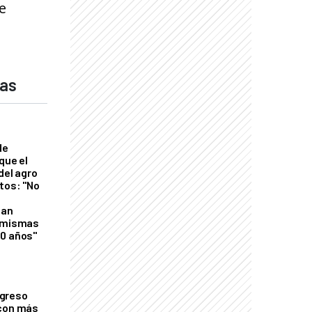
e
das
de
que el
del agro
tos: "No
n
gan
s mismas
50 años"
greso
 con más