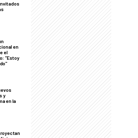
invitados
as
un
cional en
e el
o: "Estoy
do"
uevos
s y
a en la
proyectan