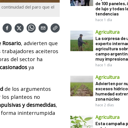
de 100 paneles, 
la continuidad del paro que el
de lujo y todas l
tendencias
hace 1 día
Agricultura
La sorpresa de 
e Rosario
, advierten que
experto interna
agricultura sobr
 trabajadores aceiteros
campo argentin
ras del sector ha
muy impresiona
hace 1 día
ocasionados
ya
Agricultura
Advierten por n
ad
de los argumentos
excesos hídrico
humedad extrem
 los planteos no
zona núcleo
pulsivas y desmedidas
,
hace 2 días
 forma ininterrumpida
Agricultura
Esta campaña 