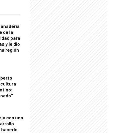
panadería
e de la
idad para
s y le dio
una región
xperto
icultura
ntino:
onado"
oja con una
arrollo
 hacerlo