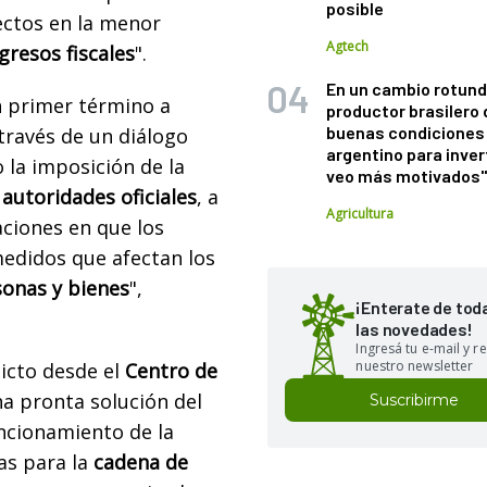
posible
ectos en la menor
Agtech
gresos fiscales
".
En un cambio rotund
en primer término a
productor brasilero
buenas condiciones 
través de un diálogo
argentino para inver
 la imposición de la
veo más motivados
s
autoridades oficiales
, a
Agricultura
aciones en que los
edidos que afectan los
sonas y bienes
",
¡Enterate de tod
las novedades!
Ingresá tu e-mail y re
nuestro newsletter
icto desde el
Centro de
a pronta solución del
Suscribirme
uncionamiento de la
s para la
cadena de