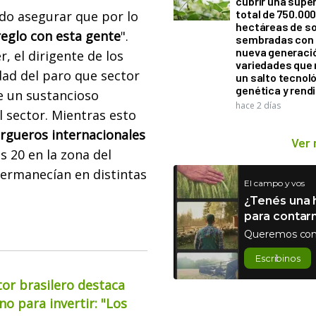
cubrir una super
total de 750.00
edo asegurar que por lo
hectáreas de so
eglo con esta gente
".
sembradas con
nueva generaci
, el dirigente de los
variedades que
idad del paro que sector
un salto tecnol
genética y rend
 un sustancioso
hace 2 días
l sector.
Mientras esto
rgueros internacionales
Ver
s 20 en la zona del
permanecían en distintas
El campo y vos
¿Tenés una h
para contar
Queremos con
Escribinos
or brasilero destaca
o para invertir: "Los