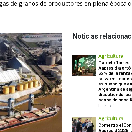
egas de granos de productores en plena época d
Noticias relaciona
Agricultura
Marcelo Torres 
Aapresid alertó 
62% de la renta 
se va en impues
es bueno que e
Argentina se si
discutiendo la
cosas de hace 
hace 1 día
Agricultura
Comenzó el Con
Aapresid 2026,