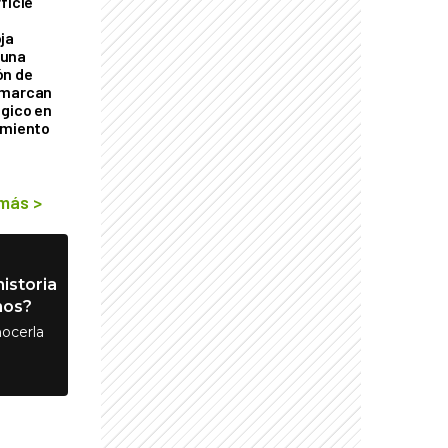
ficie
0
ja
 una
ón de
 marcan
ógico en
imiento
 más
>
istoria
nos?
ocerla