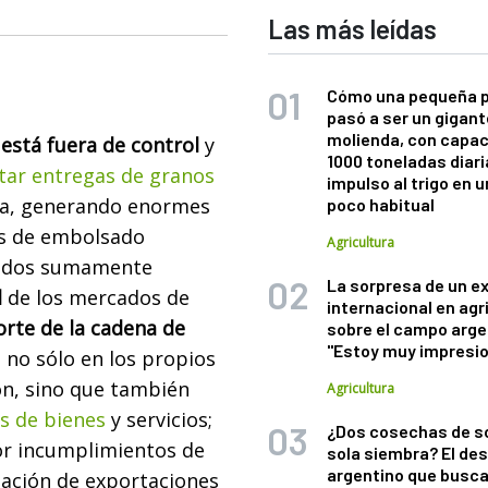
Las más leídas
Cómo una pequeña 
pasó a ser un gigant
molienda, con capac
está fuera de control
y
1000 toneladas diaria
tar entregas de granos
impulso al trigo en 
ha, generando enormes
poco habitual
os de embolsado
Agricultura
tados sumamente
La sorpresa de un e
l
de los mercados de
internacional en agr
orte de la cadena de
sobre el campo arge
"Estoy muy impresi
n no sólo en los propios
ón, sino que también
Agricultura
s de bienes
y servicios;
¿Dos cosechas de s
or incumplimientos de
sola siembra? El des
argentino que busca
ación de exportaciones