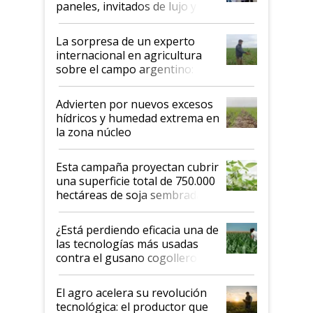
paneles, invitados de lujo y
todas las tendencias
La sorpresa de un experto
internacional en agricultura
sobre el campo argentino:
"Estoy muy impresionado"
Advierten por nuevos excesos
hídricos y humedad extrema en
la zona núcleo
Esta campaña proyectan cubrir
una superficie total de 750.000
hectáreas de soja sembradas
con una nueva generación de
variedades que marcan un
¿Está perdiendo eficacia una de
salto tecnológico en genética y
las tecnologías más usadas
rendimiento
contra el gusano cogollero? El
desafío de una tecnología clave
El agro acelera su revolución
tecnológica: el productor que