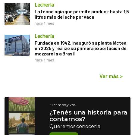
Lechería
La tecnología que permite producir hasta 1,5
litros más de leche por vaca
hace 1 mes
Lechería
Fundada en 1942, inauguró su planta láctea
en 2025 y realizó su primera exportación de
mozzarella a Brasil
hace 1 mes
Ver más
>
El campo y vos
¿Tenés una historia para
contarnos?
Queremos conocerla