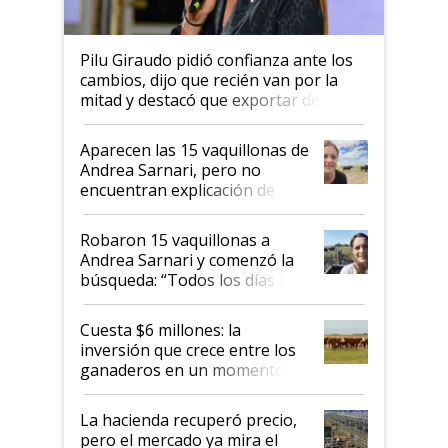
Pilu Giraudo pidió confianza ante los
cambios, dijo que recién van por la
mitad y destacó que exportar dejó de
ser "para unos pocos": "Tenemos un
mandato muy claro del gobierno
Aparecen las 15 vaquillonas de
nacional"
Andrea Sarnari, pero no
encuentran explicación de
cómo llegaron allí
Robaron 15 vaquillonas a
Andrea Sarnari y comenzó la
búsqueda: “Todos los días le
toca a algún productor”
Cuesta $6 millones: la
inversión que crece entre los
ganaderos en un momento
histórico para la actividad
La hacienda recuperó precio,
pero el mercado ya mira el