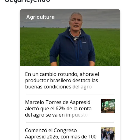
Agricultura
En un cambio rotundo, ahora el
productor brasilero destaca las
buenas condiciones del agro
argentino para invertir: "Los veo
más motivados"
Marcelo Torres de Aapresid
alertó que el 62% de la renta
del agro se va en impuestos:
"No es bueno que en
Argentina se sigan discutiendo
Comenzó el Congreso
las mismas cosas de hace 50
Aapresid 2026, con más de 100
años"