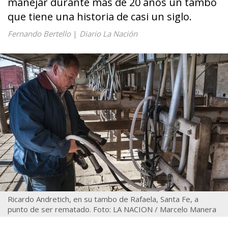
manejar durante más de 20 años un tambo
que tiene una historia de casi un siglo.
Fernando Bertello
|
Diario La Nación
Ricardo Andretich, en su tambo de Rafaela, Santa Fe, a
punto de ser rematado. Foto: LA NACION / Marcelo Manera