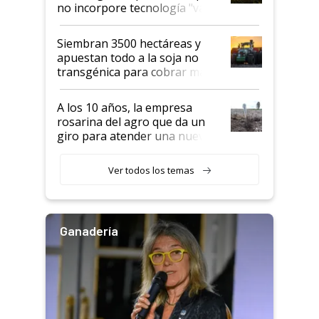
no incorpore tecnología "va a
perder el tren"
Siembran 3500 hectáreas y
apuestan todo a la soja no
transgénica para cobrar más
por tonelada: compraron un
semillero
A los 10 años, la empresa
rosarina del agro que da un
giro para atender una nueva
etapa en el agro
Ver todos los temas
Ganadería