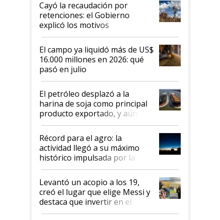
habló del financiamiento al IPCVA
Cayó la recaudación por
retenciones: el Gobierno
explicó los motivos
El campo ya liquidó más de US$
16.000 millones en 2026: qué
pasó en julio
El petróleo desplazó a la
harina de soja como principal
producto exportado, y aún así
el agro aportó casi seis de cada
diez dólares y sostuvo el
Récord para el agro: la
liderazgo en un semestre
actividad llegó a su máximo
récord
histórico impulsada por la
cosecha y las exportaciones
Levantó un acopio a los 19,
creó el lugar que elige Messi y
destaca que invertir en el
kirchnerismo era como "darle