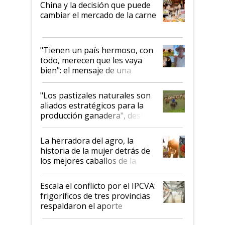
China y la decisión que puede
cambiar el mercado de la carne
"Tienen un país hermoso, con
todo, merecen que les vaya
bien": el mensaje de una
ganadera uruguaya sobre las
oportunidades que se abren
"Los pastizales naturales son
para el agro en Argentina, con
aliados estratégicos para la
foco en la carne
producción ganadera", destaca
la iniciativa que ya reúne a 46
establecimientos en Argentina
La herradora del agro, la
historia de la mujer detrás de
los mejores caballos de la
Argentina y los mitos que
todavía hacen sufrir a estos
Escala el conflicto por el IPCVA:
animales: "Mientras me
frigoríficos de tres provincias
descalificaban, yo seguí
respaldaron el aporte
haciendo currículum"
obligatorio