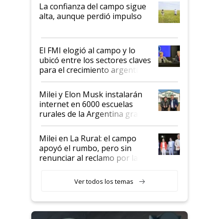
plata a un hijo para droga":
La confianza del campo sigue
Juan Félix Rossetti, el libertario
alta, aunque perdió impulso
que de una dura crisis salió
más fuerte y apuesta al cambio
de Milei
El FMI elogió al campo y lo
ubicó entre los sectores claves
para el crecimiento argentino
Milei y Elon Musk instalarán
internet en 6000 escuelas
rurales de la Argentina gracias
a un acuerdo con Starlink
Milei en La Rural: el campo
apoyó el rumbo, pero sin
renunciar al reclamo por las
retenciones
Ver todos los temas