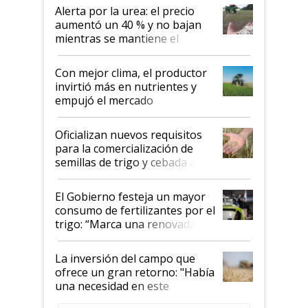
Alerta por la urea: el precio
aumentó un 40 % y no bajan
mientras se mantiene el
conflicto en Medio Oriente
Con mejor clima, el productor
invirtió más en nutrientes y
empujó el mercado
Oficializan nuevos requisitos
para la comercialización de
semillas de trigo y cebada a
granel
El Gobierno festeja un mayor
consumo de fertilizantes por el
trigo: “Marca una renovada
confianza de los productores”
La inversión del campo que
ofrece un gran retorno: "Había
una necesidad en este
segmento"