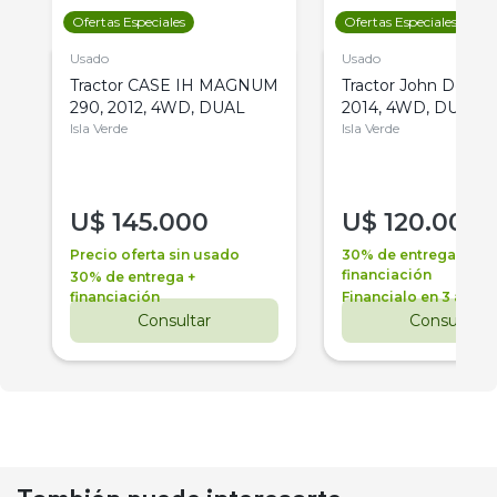
Ofertas Especiales
Ofertas Especiales
Usado
Usado
Tractor CASE IH MAGNUM
Tractor John Deere 
290, 2012, 4WD, DUAL
2014, 4WD, DUAL
Isla Verde
Isla Verde
U$
145.000
U$
120.000
Precio oferta sin usado
30% de entrega +
financiación
30% de entrega +
financiación
Financialo en 3 años
Consultar
Consultar