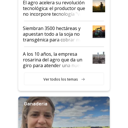
El agro acelera su revolución
tecnológica: el productor que
no incorpore tecnología "va a
perder el tren"
Siembran 3500 hectáreas y
apuestan todo a la soja no
transgénica para cobrar más
por tonelada: compraron un
semillero
A los 10 años, la empresa
rosarina del agro que da un
giro para atender una nueva
etapa en el agro
Ver todos los temas
Ganadería