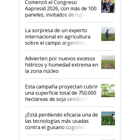
Comenzó el Congreso
las mismas cosas de hace 50
Aapresid 2026, con más de 100
años"
paneles, invitados de lujo y
todas las tendencias
La sorpresa de un experto
internacional en agricultura
sobre el campo argentino:
"Estoy muy impresionado"
Advierten por nuevos excesos
hídricos y humedad extrema en
la zona núcleo
Esta campaña proyectan cubrir
una superficie total de 750.000
hectáreas de soja sembradas
con una nueva generación de
variedades que marcan un
¿Está perdiendo eficacia una de
salto tecnológico en genética y
las tecnologías más usadas
rendimiento
contra el gusano cogollero? El
desafío de una tecnología clave