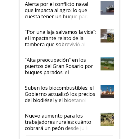
desregulación
Alerta por el conflicto naval
que impacta al agro: lo que
cuesta tener un buque parado
y el peligro de que Argentina
pase a ser "país sucio"
"Por una laja salvamos la vida":
el impactante relato de la
tambera que sobrevivió al
tornado
“Alta preocupación” en los
puertos del Gran Rosario por
buques parados: el
funcionamiento de las
exportadoras en tensión tras
Suben los biocombustibles: el
la medida de fuerza de los
Gobierno actualizó los precios
prácticos
del biodiésel y el bioetanol
Nuevo aumento para los
trabajadores rurales: cuánto
cobrará un peón desde julio