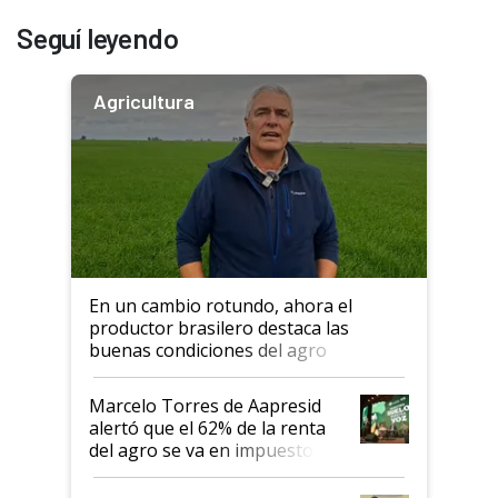
Seguí leyendo
Agricultura
En un cambio rotundo, ahora el
productor brasilero destaca las
buenas condiciones del agro
argentino para invertir: "Los veo
más motivados"
Marcelo Torres de Aapresid
alertó que el 62% de la renta
del agro se va en impuestos:
"No es bueno que en
Argentina se sigan discutiendo