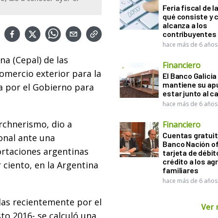
Feria fiscal de l
qué consiste y
alcanza a los
contribuyentes
hace más de 6 años
a (Cepal) de las
Financiero
omercio exterior para la
El Banco Galicia
mantiene su ap
a por el Gobierno para
estar junto al 
hace más de 6 años
rchnerismo, dio a
Financiero
Cuentas gratuit
onal ante una
Banco Nación o
portaciones argentinas
tarjeta de débit
crédito a los ag
 ciento, en la Argentina
familiares
hace más de 6 años
das recientemente por el
Ver
to 2016- se calculó una