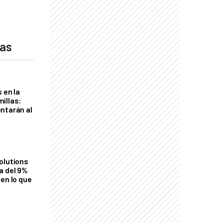
das
 en la
illas:
ntarán al
olutions
a del 9%
en lo que