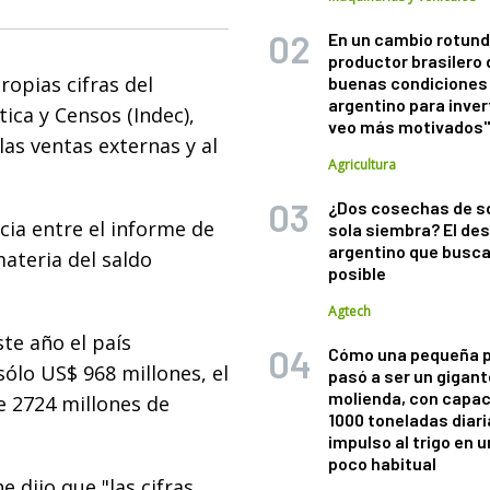
En un cambio rotund
productor brasilero
ropias cifras del
buenas condiciones 
argentino para inver
ica y Censos (Indec),
veo más motivados
las ventas externas y al
Agricultura
¿Dos cosechas de s
ia entre el informe de
sola siembra? El des
argentino que busca
materia del saldo
posible
Agtech
te año el país
Cómo una pequeña 
ólo US$ 968 millones, el
pasó a ser un gigant
molienda, con capac
e 2724 millones de
1000 toneladas diaria
impulso al trigo en 
poco habitual
 dijo que "las cifras