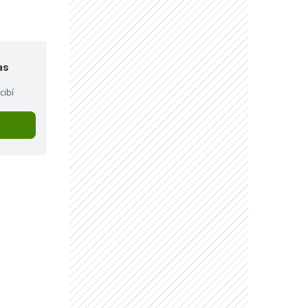
as
cibí