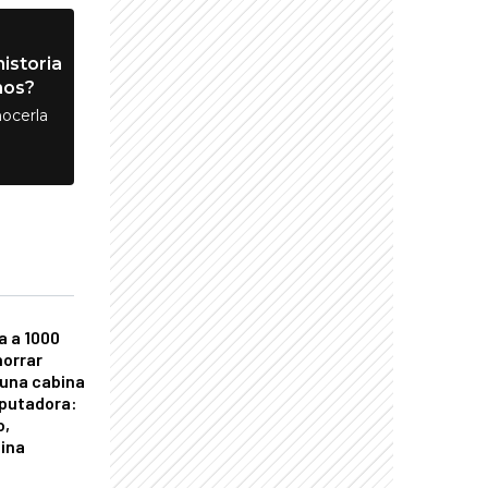
istoria
nos?
ocerla
a a 1000
horrar
 una cabina
putadora:
o,
tina