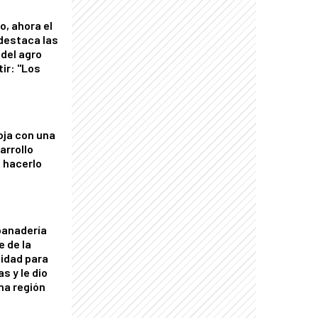
o, ahora el
 destaca las
del agro
tir: "Los
"
oja con una
arrollo
 hacerlo
panadería
e de la
idad para
s y le dio
una región