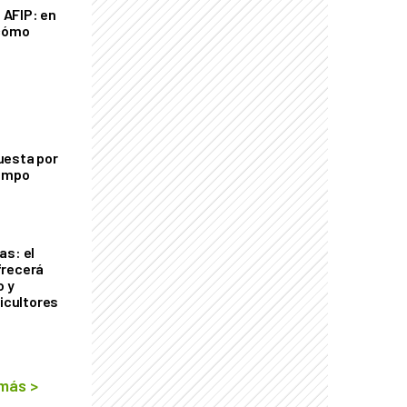
a AFIP: en
 cómo
uesta por
campo
as: el
frecerá
o y
ricultores
 más
>