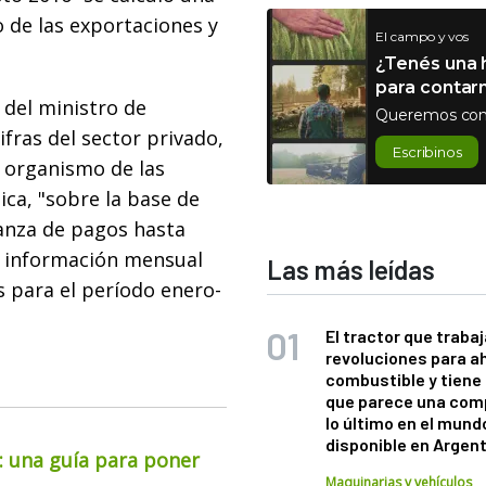
o de las exportaciones y
El campo y vos
¿Tenés una h
para contar
 del ministro de
Queremos con
cifras del sector privado,
Escribinos
n organismo de las
ica, "sobre la base de
lanza de pagos hasta
e información mensual
Las más leídas
s para el período enero-
El tractor que trabaj
revoluciones para a
combustible y tiene
que parece una com
lo último en el mund
disponible en Argen
o: una guía para poner
Maquinarias y vehículos