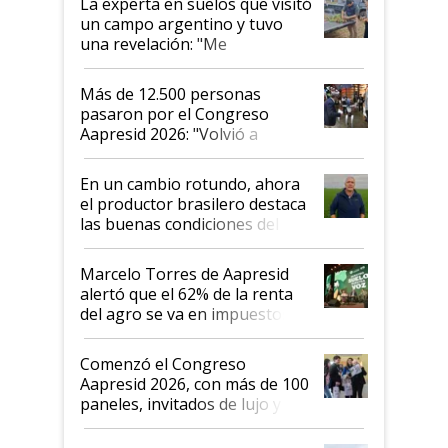
La experta en suelos que visitó
un campo argentino y tuvo
una revelación: "Me
impresionó mucho"
Más de 12.500 personas
pasaron por el Congreso
Aapresid 2026: "Volvió a
demostrar que hablar del
suelo es hablar de todo el
En un cambio rotundo, ahora
sistema productivo"
el productor brasilero destaca
las buenas condiciones del
agro argentino para invertir:
"Los veo más motivados"
Marcelo Torres de Aapresid
alertó que el 62% de la renta
del agro se va en impuestos:
"No es bueno que en
Argentina se sigan discutiendo
Comenzó el Congreso
las mismas cosas de hace 50
Aapresid 2026, con más de 100
años"
paneles, invitados de lujo y
todas las tendencias