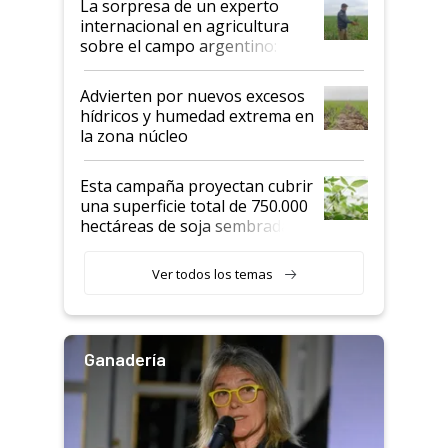
La sorpresa de un experto
internacional en agricultura
sobre el campo argentino:
"Estoy muy impresionado"
Advierten por nuevos excesos
hídricos y humedad extrema en
la zona núcleo
Esta campaña proyectan cubrir
una superficie total de 750.000
hectáreas de soja sembradas
con una nueva generación de
variedades que marcan un
Ver todos los temas
salto tecnológico en genética y
rendimiento
Ganadería