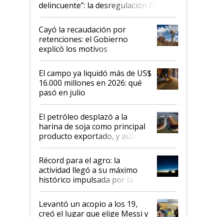
delincuente”: la desregulación llegó
al Congreso Aapresid y hasta se
habló del financiamiento al IPCVA
Cayó la recaudación por
retenciones: el Gobierno
explicó los motivos
El campo ya liquidó más de US$
16.000 millones en 2026: qué
pasó en julio
El petróleo desplazó a la
harina de soja como principal
producto exportado, y aún así
el agro aportó casi seis de cada
diez dólares y sostuvo el
Récord para el agro: la
liderazgo en un semestre
actividad llegó a su máximo
récord
histórico impulsada por la
cosecha y las exportaciones
Levantó un acopio a los 19,
creó el lugar que elige Messi y