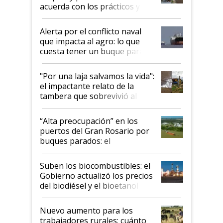
acuerda con los prácticos y
suspende el decreto de
desregulación
Alerta por el conflicto naval
que impacta al agro: lo que
cuesta tener un buque parado
y el peligro de que Argentina
pase a ser "país sucio"
"Por una laja salvamos la vida":
el impactante relato de la
tambera que sobrevivió al
tornado
“Alta preocupación” en los
puertos del Gran Rosario por
buques parados: el
funcionamiento de las
exportadoras en tensión tras
Suben los biocombustibles: el
la medida de fuerza de los
Gobierno actualizó los precios
prácticos
del biodiésel y el bioetanol
Nuevo aumento para los
trabajadores rurales: cuánto