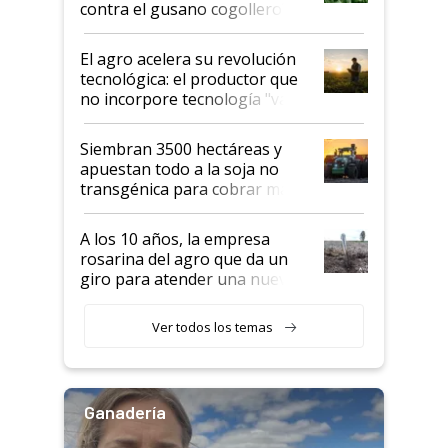
contra el gusano cogollero? El
desafío de una tecnología clave
El agro acelera su revolución
tecnológica: el productor que
no incorpore tecnología "va a
perder el tren"
Siembran 3500 hectáreas y
apuestan todo a la soja no
transgénica para cobrar más
por tonelada: compraron un
semillero
A los 10 años, la empresa
rosarina del agro que da un
giro para atender una nueva
etapa en el agro
Ver todos los temas
Ganadería