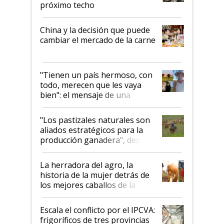
próximo techo
China y la decisión que puede
cambiar el mercado de la carne
"Tienen un país hermoso, con
todo, merecen que les vaya
bien": el mensaje de una
ganadera uruguaya sobre las
oportunidades que se abren
"Los pastizales naturales son
para el agro en Argentina, con
aliados estratégicos para la
foco en la carne
producción ganadera", destaca
la iniciativa que ya reúne a 46
establecimientos en Argentina
La herradora del agro, la
historia de la mujer detrás de
los mejores caballos de la
Argentina y los mitos que
todavía hacen sufrir a estos
Escala el conflicto por el IPCVA:
animales: "Mientras me
frigoríficos de tres provincias