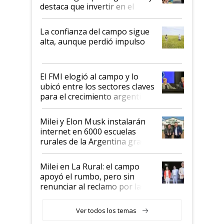
destaca que invertir en el
kirchnerismo era como "darle
plata a un hijo para droga":
La confianza del campo sigue
Juan Félix Rossetti, el libertario
alta, aunque perdió impulso
que de una dura crisis salió
más fuerte y apuesta al cambio
de Milei
El FMI elogió al campo y lo
ubicó entre los sectores claves
para el crecimiento argentino
Milei y Elon Musk instalarán
internet en 6000 escuelas
rurales de la Argentina gracias
a un acuerdo con Starlink
Milei en La Rural: el campo
apoyó el rumbo, pero sin
renunciar al reclamo por las
retenciones
Ver todos los temas