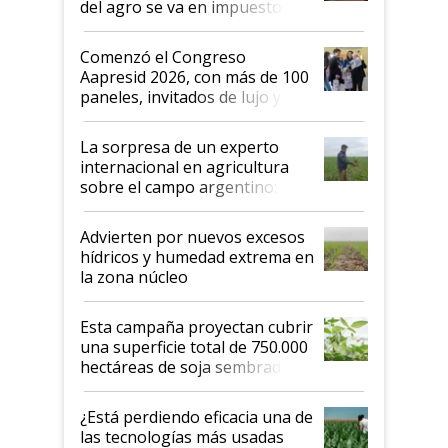
del agro se va en impuestos:
"No es bueno que en
Argentina se sigan discutiendo
Comenzó el Congreso
las mismas cosas de hace 50
Aapresid 2026, con más de 100
años"
paneles, invitados de lujo y
todas las tendencias
La sorpresa de un experto
internacional en agricultura
sobre el campo argentino:
"Estoy muy impresionado"
Advierten por nuevos excesos
hídricos y humedad extrema en
la zona núcleo
Esta campaña proyectan cubrir
una superficie total de 750.000
hectáreas de soja sembradas
con una nueva generación de
variedades que marcan un
¿Está perdiendo eficacia una de
salto tecnológico en genética y
las tecnologías más usadas
rendimiento