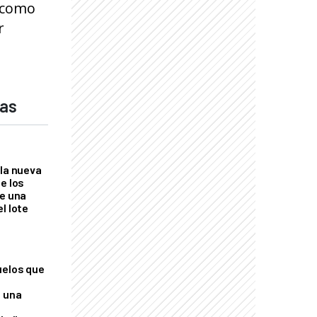
o como
r
das
 la nueva
e los
re una
l lote
uelos que
o una