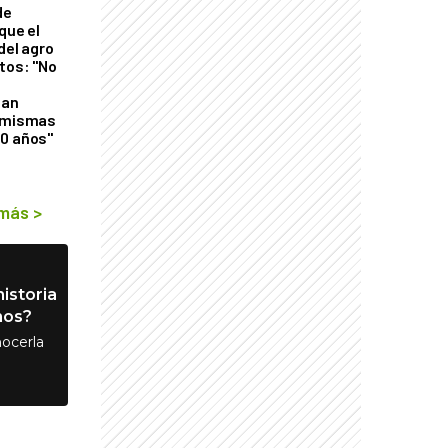
de
que el
del agro
tos: "No
n
gan
s mismas
50 años"
 más
>
istoria
nos?
ocerla