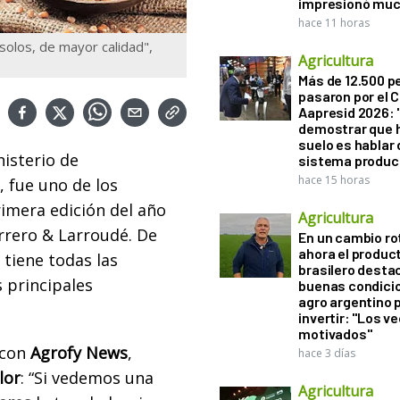
impresionó muc
hace 11 horas
olos, de mayor calidad",
Agricultura
Más de 12.500 
pasaron por el 
Aapresid 2026: "
demostrar que h
suelo es hablar 
nisterio de
sistema produc
hace 15 horas
, fue uno de los
rimera edición del año
Agricultura
rero & Larroudé. De
En un cambio ro
ahora el produc
 tiene todas las
brasilero desta
s principales
buenas condici
agro argentino 
invertir: "Los v
motivados"
 con
Agrofy News
,
hace 3 días
lor
: “Si vedemos una
Agricultura