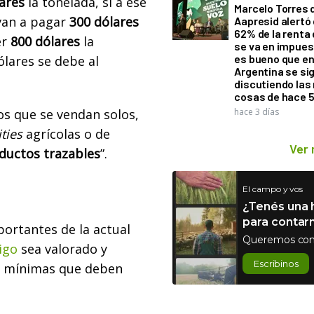
ares
la tonelada, si a ese
Marcelo Torres 
 van a pagar
300 dólares
Aapresid alertó 
62% de la renta 
er
800 dólares
la
se va en impues
es bueno que e
ólares se debe al
Argentina se si
discutiendo la
cosas de hace 
s que se vendan solos,
hace 3 días
ties
agrícolas o de
Ver
ductos trazables
”.
El campo y vos
¿Tenés una h
para contar
portantes de la actual
Queremos con
igo
sea valorado y
Escribinos
s mínimas que deben