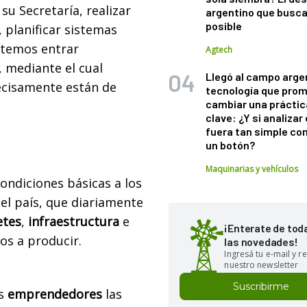
u Secretaría, realizar
argentino que busca
posible
, planificar sistemas
vitemos entrar
Agtech
 mediante el cual
Llegó al campo arge
ecisamente están de
tecnología que pro
cambiar una práctic
clave: ¿Y si analizar 
fuera tan simple co
un botón?
Maquinarias y vehículos
condiciones básicas a los
del país, que diariamente
etes
,
infraestructura
e
¡Enterate de tod
os a producir.
las novedades!
Ingresá tu e-mail y re
nuestro newsletter
Suscribirme
os
emprendedores
las