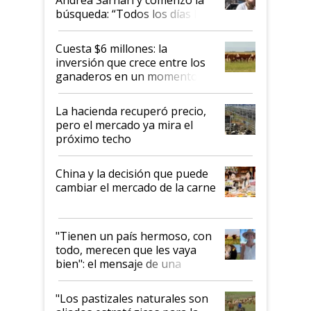
búsqueda: “Todos los días le
toca a algún productor”
Cuesta $6 millones: la
inversión que crece entre los
ganaderos en un momento
histórico para la actividad
La hacienda recuperó precio,
pero el mercado ya mira el
próximo techo
China y la decisión que puede
cambiar el mercado de la carne
"Tienen un país hermoso, con
todo, merecen que les vaya
bien": el mensaje de una
ganadera uruguaya sobre las
oportunidades que se abren
"Los pastizales naturales son
para el agro en Argentina, con