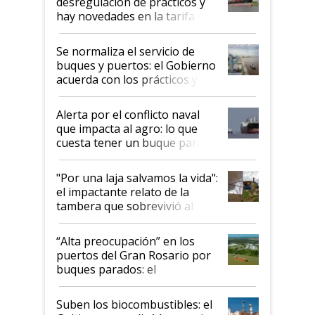
desregulación de prácticos y
hay novedades en la tarifa de
la hidrovía
Se normaliza el servicio de
buques y puertos: el Gobierno
acuerda con los prácticos y
suspende el decreto de
desregulación
Alerta por el conflicto naval
que impacta al agro: lo que
cuesta tener un buque parado
y el peligro de que Argentina
pase a ser "país sucio"
"Por una laja salvamos la vida":
el impactante relato de la
tambera que sobrevivió al
tornado
“Alta preocupación” en los
puertos del Gran Rosario por
buques parados: el
funcionamiento de las
exportadoras en tensión tras
Suben los biocombustibles: el
la medida de fuerza de los