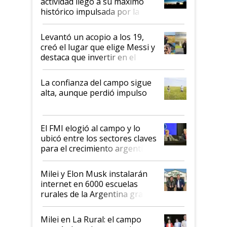
actividad llegó a su máximo
récord
histórico impulsada por la
cosecha y las exportaciones
Levantó un acopio a los 19,
creó el lugar que elige Messi y
destaca que invertir en el
kirchnerismo era como "darle
plata a un hijo para droga":
La confianza del campo sigue
Juan Félix Rossetti, el libertario
alta, aunque perdió impulso
que de una dura crisis salió
más fuerte y apuesta al cambio
de Milei
El FMI elogió al campo y lo
ubicó entre los sectores claves
para el crecimiento argentino
Milei y Elon Musk instalarán
internet en 6000 escuelas
rurales de la Argentina gracias
a un acuerdo con Starlink
Milei en La Rural: el campo