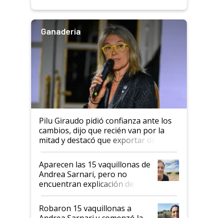
rendimiento
Ganadería
Pilu Giraudo pidió confianza ante los
cambios, dijo que recién van por la
mitad y destacó que exportar dejó de
ser "para unos pocos": "Tenemos un
mandato muy claro del gobierno
Aparecen las 15 vaquillonas de
nacional"
Andrea Sarnari, pero no
encuentran explicación de
cómo llegaron allí
Robaron 15 vaquillonas a
Andrea Sarnari y comenzó la