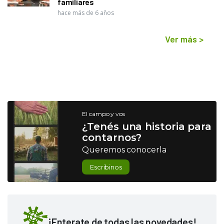
familiares
hace más de 6 años
Ver más
>
El campo y vos
¿Tenés una historia para
contarnos?
Queremos conocerla
Escribinos
¡Enterate de todas las novedades!