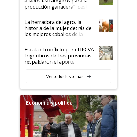
aliados estratégicos para la
foco en la carne
producción ganadera", destaca
la iniciativa que ya reúne a 46
establecimientos en Argentina
La herradora del agro, la
historia de la mujer detrás de
los mejores caballos de la
Argentina y los mitos que
todavía hacen sufrir a estos
Escala el conflicto por el IPCVA:
animales: "Mientras me
frigoríficos de tres provincias
descalificaban, yo seguí
respaldaron el aporte
haciendo currículum"
obligatorio
Ver todos los temas
Economía y política