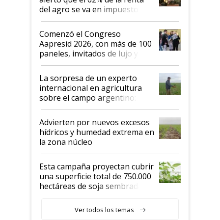
del agro se va en impuestos:
"No es bueno que en
Argentina se sigan discutiendo
Comenzó el Congreso
las mismas cosas de hace 50
Aapresid 2026, con más de 100
años"
paneles, invitados de lujo y
todas las tendencias
La sorpresa de un experto
internacional en agricultura
sobre el campo argentino:
"Estoy muy impresionado"
Advierten por nuevos excesos
hídricos y humedad extrema en
la zona núcleo
Esta campaña proyectan cubrir
una superficie total de 750.000
hectáreas de soja sembradas
con una nueva generación de
variedades que marcan un
Ver todos los temas
salto tecnológico en genética y