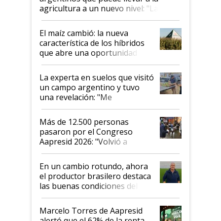
agricultura a un nuevo nivel: "Las
posibilidades de crecimiento son
infinitas"
El maíz cambió: la nueva
característica de los híbridos
que abre una oportunidad en
el lote
La experta en suelos que visitó
un campo argentino y tuvo
una revelación: "Me
impresionó mucho"
Más de 12.500 personas
pasaron por el Congreso
Aapresid 2026: "Volvió a
demostrar que hablar del
suelo es hablar de todo el
En un cambio rotundo, ahora
sistema productivo"
el productor brasilero destaca
las buenas condiciones del
agro argentino para invertir:
"Los veo más motivados"
Marcelo Torres de Aapresid
alertó que el 62% de la renta