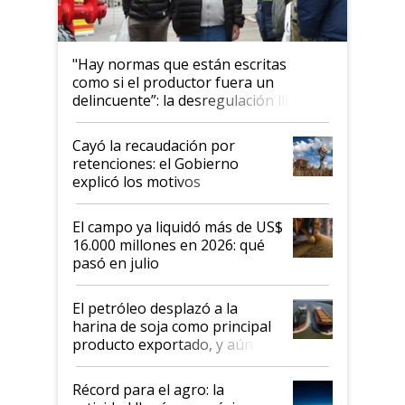
"Hay normas que están escritas
como si el productor fuera un
delincuente”: la desregulación llegó
al Congreso Aapresid y hasta se
habló del financiamiento al IPCVA
Cayó la recaudación por
retenciones: el Gobierno
explicó los motivos
El campo ya liquidó más de US$
16.000 millones en 2026: qué
pasó en julio
El petróleo desplazó a la
harina de soja como principal
producto exportado, y aún así
el agro aportó casi seis de cada
diez dólares y sostuvo el
Récord para el agro: la
liderazgo en un semestre