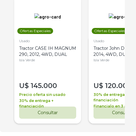
Ofertas Especiales
Ofertas Especiales
Usado
Usado
Tractor CASE IH MAGNUM
Tractor John Deere 
290, 2012, 4WD, DUAL
2014, 4WD, DUAL
Isla Verde
Isla Verde
U$
145.000
U$
120.000
Precio oferta sin usado
30% de entrega +
financiación
30% de entrega +
financiación
Financialo en 3 años
Consultar
Consultar