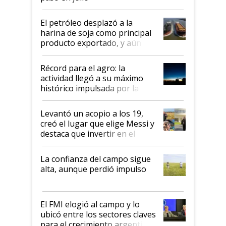
El petróleo desplazó a la
harina de soja como principal
producto exportado, y aún así
el agro aportó casi seis de cada
diez dólares y sostuvo el
Récord para el agro: la
liderazgo en un semestre
actividad llegó a su máximo
récord
histórico impulsada por la
cosecha y las exportaciones
Levantó un acopio a los 19,
creó el lugar que elige Messi y
destaca que invertir en el
kirchnerismo era como "darle
plata a un hijo para droga":
La confianza del campo sigue
Juan Félix Rossetti, el libertario
alta, aunque perdió impulso
que de una dura crisis salió
más fuerte y apuesta al cambio
de Milei
El FMI elogió al campo y lo
ubicó entre los sectores claves
para el crecimiento argentino