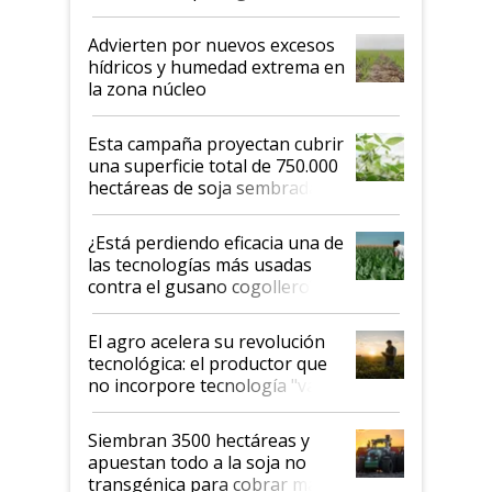
"Estoy muy impresionado"
Advierten por nuevos excesos
hídricos y humedad extrema en
la zona núcleo
Esta campaña proyectan cubrir
una superficie total de 750.000
hectáreas de soja sembradas
con una nueva generación de
variedades que marcan un
¿Está perdiendo eficacia una de
salto tecnológico en genética y
las tecnologías más usadas
rendimiento
contra el gusano cogollero? El
desafío de una tecnología clave
El agro acelera su revolución
tecnológica: el productor que
no incorpore tecnología "va a
perder el tren"
Siembran 3500 hectáreas y
apuestan todo a la soja no
transgénica para cobrar más