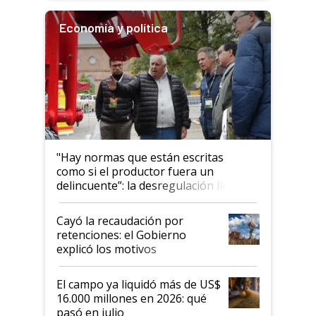
Economía y política
"Hay normas que están escritas
como si el productor fuera un
delincuente”: la desregulación llegó
al Congreso Aapresid y hasta se
habló del financiamiento al IPCVA
Cayó la recaudación por
retenciones: el Gobierno
explicó los motivos
El campo ya liquidó más de US$
16.000 millones en 2026: qué
pasó en julio