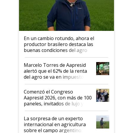
En un cambio rotundo, ahora el
productor brasilero destaca las
buenas condiciones del agro
argentino para invertir: "Los veo
más motivados"
Marcelo Torres de Aapresid
alertó que el 62% de la renta
del agro se va en impuestos:
"No es bueno que en
Argentina se sigan discutiendo
Comenzó el Congreso
las mismas cosas de hace 50
Aapresid 2026, con más de 100
años"
paneles, invitados de lujo y
todas las tendencias
La sorpresa de un experto
internacional en agricultura
sobre el campo argentino: