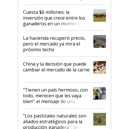
productor”
Cuesta $6 millones: la
inversión que crece entre los
ganaderos en un momento
histórico para la actividad
La hacienda recuperó precio,
pero el mercado ya mira el
próximo techo
China y la decisión que puede
cambiar el mercado de la carne
"Tienen un país hermoso, con
todo, merecen que les vaya
bien": el mensaje de una
ganadera uruguaya sobre las
oportunidades que se abren
"Los pastizales naturales son
para el agro en Argentina, con
aliados estratégicos para la
foco en la carne
producción ganadera", destaca