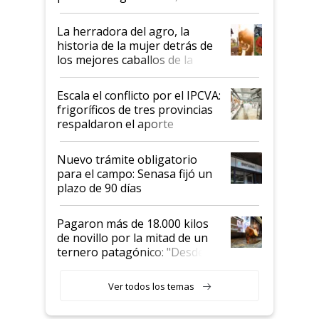
la iniciativa que ya reúne a 46
establecimientos en Argentina
La herradora del agro, la
historia de la mujer detrás de
los mejores caballos de la
Argentina y los mitos que
todavía hacen sufrir a estos
Escala el conflicto por el IPCVA:
animales: "Mientras me
frigoríficos de tres provincias
descalificaban, yo seguí
respaldaron el aporte
haciendo currículum"
obligatorio
Nuevo trámite obligatorio
para el campo: Senasa fijó un
plazo de 90 días
Pagaron más de 18.000 kilos
de novillo por la mitad de un
ternero patagónico: "Desde
que bajó del camión empezó a
llamar la atención"
Ver todos los temas