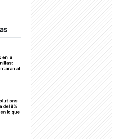
das
 en la
illas:
ntarán al
olutions
a del 9%
en lo que