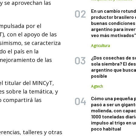
y se aprovechan las
En un cambio rotund
productor brasilero
buenas condiciones 
impulsada por el
argentino para inver
), con el apoyo de las
veo más motivados
simismo, se caracteriza
Agricultura
o el país en la
¿Dos cosechas de s
 mejoramiento de las
sola siembra? El des
argentino que busca
posible
el titular del MINCyT,
Agtech
s sobre la temática, y
Cómo una pequeña 
o compartirá las
pasó a ser un gigant
molienda, con capac
1000 toneladas diaria
impulso al trigo en 
poco habitual
encias, talleres y otras