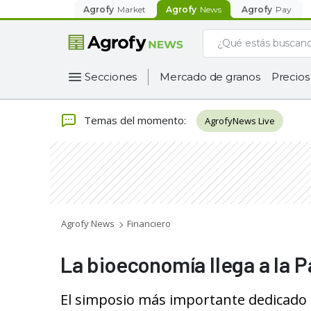
Agrofy
Market
Agrofy
News
Agrofy
Pay
Secciones
Mercado de granos
Precios
Temas del momento
:
AgrofyNews Live
Agrofy News
Financiero
La bioeconomía llega a la 
El simposio más importante dedicado a