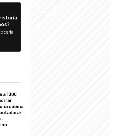
istoria
nos?
ocerla
a a 1000
horrar
 una cabina
putadora:
o,
tina