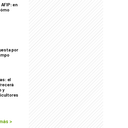
a AFIP: en
 cómo
uesta por
campo
as: el
frecerá
o y
ricultores
 más
>