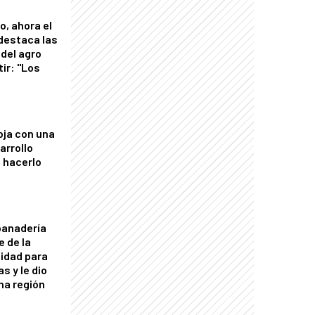
o, ahora el
 destaca las
del agro
tir: "Los
"
oja con una
arrollo
 hacerlo
panadería
e de la
idad para
s y le dio
una región