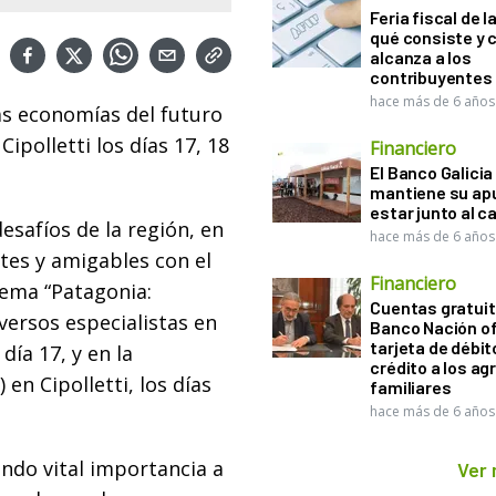
Feria fiscal de l
qué consiste y
alcanza a los
contribuyentes
hace más de 6 años
as economías del futuro
ipolletti los días 17, 18
Financiero
El Banco Galicia
mantiene su ap
estar junto al 
esafíos de la región, en
hace más de 6 años
tes y amigables con el
Financiero
lema “Patagonia:
Cuentas gratuit
iversos especialistas en
Banco Nación o
tarjeta de débit
día 17, y en la
crédito a los ag
n Cipolletti, los días
familiares
hace más de 6 años
ndo vital importancia a
Ver