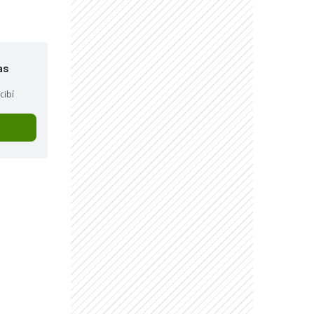
as
cibí