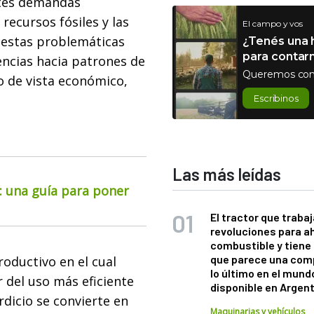
ntes demandas
recursos fósiles y las
El campo y vos
 estas problemáticas
¿Tenés una h
para contar
ncias hacia patrones de
Queremos con
o de vista económico,
Escribinos
Las más leídas
o: una guía para poner
El tractor que trabaj
revoluciones para a
combustible y tiene
que parece una com
ductivo en el cual
lo último en el mund
 del uso más eficiente
disponible en Argen
rdicio se convierte en
Maquinarias y vehículos