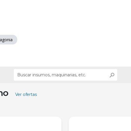
agonia
ino
Ver ofertas