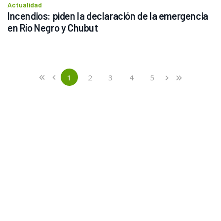
Actualidad
Incendios: piden la declaración de la emergencia 
en Río Negro y Chubut
Previous
First
1
2
3
4
5
«
‹
›
»
(current)
Next
Last