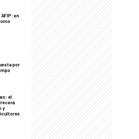
a AFIP: en
 cómo
uesta por
campo
as: el
frecerá
o y
ricultores