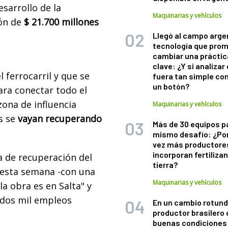
esarrollo de la
Maquinarias y vehículos
ión de
$ 21.700 millones
Llegó al campo arge
tecnología que pro
cambiar una práctic
clave: ¿Y si analizar 
 ferrocarril y que se
fuera tan simple co
un botón?
ra conectar todo el
zona de influencia
Maquinarias y vehículos
s se
vayan recuperando
Más de 30 equipos p
mismo desafío: ¿Po
vez más productore
incorporan fertiliza
a de recuperación del
tierra?
 esta semana -con una
Maquinarias y vehículos
 la obra es en Salta" y
 dos mil empleos
En un cambio rotund
productor brasilero
buenas condiciones 