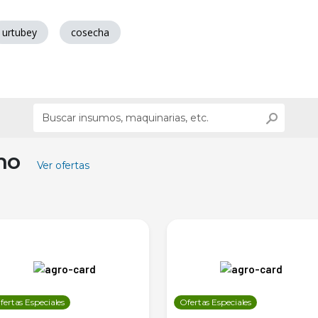
urtubey
cosecha
ino
Ver ofertas
fertas Especiales
Ofertas Especiales