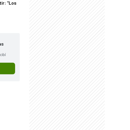
tir: "Los
"
as
cibí