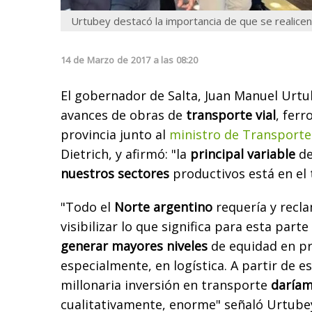
Urtubey destacó la importancia de que se realicen
14
de
Marzo
de
2017
a las
08:20
El gobernador de Salta, Juan Manuel Urtu
avances de obras de
transporte vial
, ferr
provincia junto al
ministro de Transporte
Dietrich, y afirmó: "la
principal variable
de
nuestros sectores
productivos está en el 
"Todo el
Norte argentino
requería y recl
visibilizar lo que significa para esta parte
generar mayores niveles
de equidad en pr
especialmente, en logística. A partir de e
millonaria inversión en transporte
daríam
cualitativamente, enorme" señaló Urtub