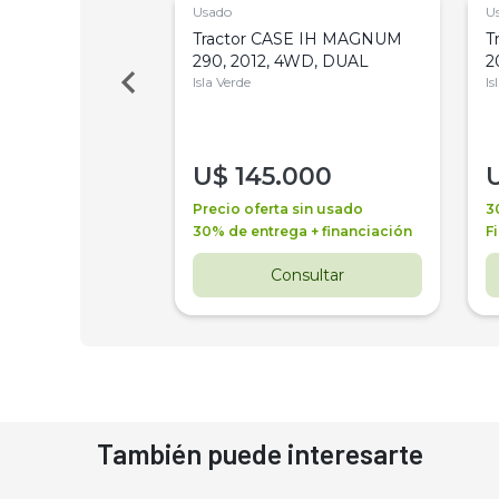
Usado
U
a Metalfor 7040,
Tractor CASE IH MAGNUM
T
Bot 32 Mts
290, 2012, 4WD, DUAL
2
Isla Verde
Is
000
U$
145.000
a + financiación
Precio oferta sin usado
3
 4 años
30% de entrega + financiación
F
nsultar
Consultar
También puede interesarte