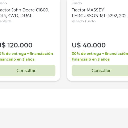
sado
Usado
ractor John Deere 6180J,
Tractor MASSEY
014, 4WD, DUAL
FERGUSSON MF 4292, 2020
la Verde
4WD, PATON
Venado Tuerto
U$
120.000
U$
40.000
0% de entrega + financiación
30% de entrega + financiación
inancialo en 3 años
Financialo en 3 años
Consultar
Consultar