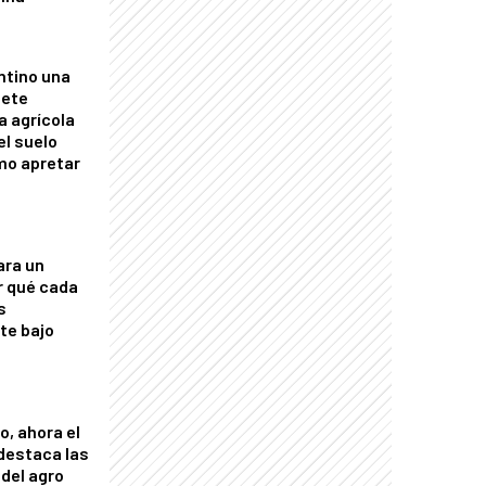
ntino una
mete
a agrícola
el suelo
mo apretar
ara un
r qué cada
s
nte bajo
o, ahora el
 destaca las
del agro