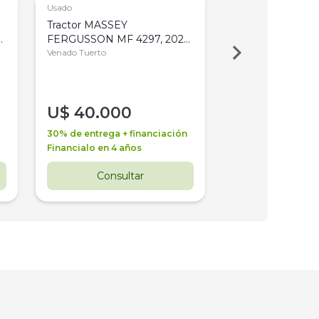
Usado
Usado
Tractor MASSEY
Tractor AGCO ALL
,
FERGUSSON MF 4297, 2020,
2003, 4WD, PA
4WD, PATON
Venado Tuerto
Venado Tuerto
U$
40.000
U$
30.000
30% de entrega + financiación
30% de entrega + 
Financialo en 4 años
Financialo en 3 a
Consultar
Consul