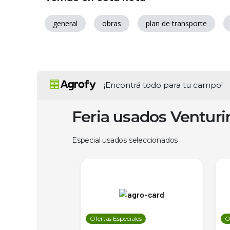
general
obras
plan de transporte
¡Encontrá todo para tu campo!
Feria usados Ventur
Especial usados seleccionados
les
Ofertas Especiales
O