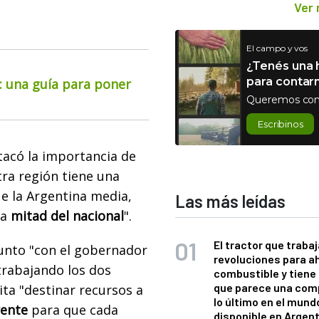
Ver
El campo y vos
¿Tenés una h
para contar
o: una guía para poner
Queremos con
Escribinos
acó la importancia de
ra región tiene una
ue la Argentina media,
Las más leídas
la
mitad del nacional
".
El tractor que trabaj
junto "con el gobernador
revoluciones para a
 trabajando los dos
combustible y tiene
que parece una com
ita "destinar recursos a
lo último en el mund
ente
para que cada
disponible en Argen