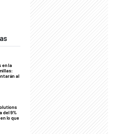
das
 en la
illas:
ntarán al
olutions
a del 9%
en lo que