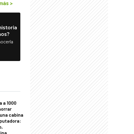
 más
>
istoria
nos?
ocerla
a a 1000
horrar
 una cabina
putadora:
o,
tina