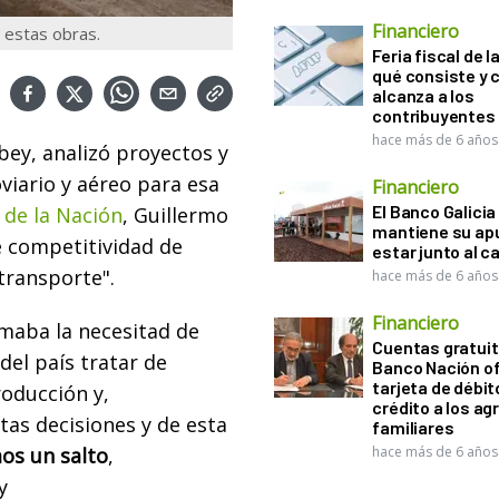
Financiero
 estas obras.
Feria fiscal de l
qué consiste y
alcanza a los
contribuyentes
hace más de 6 años
bey, analizó proyectos y
oviario y aéreo para esa
Financiero
El Banco Galicia
 de la Nación
, Guillermo
mantiene su ap
 competitividad de
estar junto al 
transporte".
hace más de 6 años
Financiero
amaba la necesitad de
Cuentas gratuit
 del país tratar de
Banco Nación o
tarjeta de débit
oducción y,
crédito a los ag
stas decisiones y de esta
familiares
os un salto
,
hace más de 6 años
ey