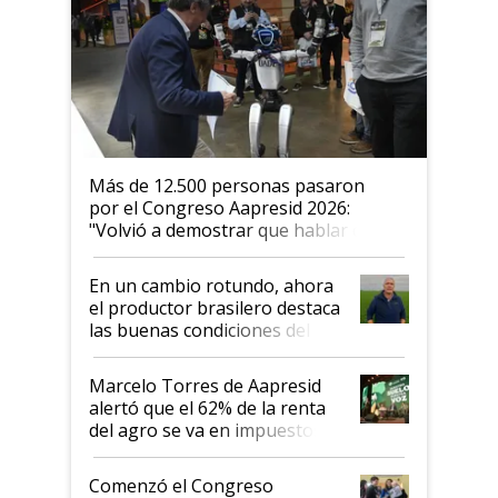
Más de 12.500 personas pasaron
por el Congreso Aapresid 2026:
"Volvió a demostrar que hablar del
suelo es hablar de todo el sistema
productivo"
En un cambio rotundo, ahora
el productor brasilero destaca
las buenas condiciones del
agro argentino para invertir:
"Los veo más motivados"
Marcelo Torres de Aapresid
alertó que el 62% de la renta
del agro se va en impuestos:
"No es bueno que en
Argentina se sigan discutiendo
Comenzó el Congreso
las mismas cosas de hace 50