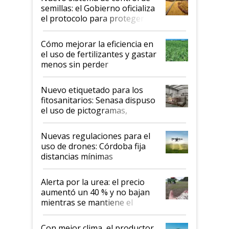
semillas: el Gobierno oficializa
el protocolo para proteger la
propiedad intelectual
Cómo mejorar la eficiencia en
el uso de fertilizantes y gastar
menos sin perder
productividad en la campaña
fina
Nuevo etiquetado para los
fitosanitarios: Senasa dispuso
el uso de pictogramas,
palabras de advertencia e
indicaciones
Nuevas regulaciones para el
uso de drones: Córdoba fija
distancias mínimas
Alerta por la urea: el precio
aumentó un 40 % y no bajan
mientras se mantiene el
conflicto en Medio Oriente
Con mejor clima, el productor