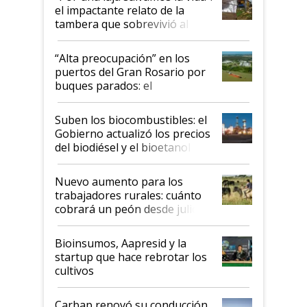
el impactante relato de la
tambera que sobrevivió al
tornado
“Alta preocupación” en los
puertos del Gran Rosario por
buques parados: el
funcionamiento de las
exportadoras en tensión tras
Suben los biocombustibles: el
la medida de fuerza de los
Gobierno actualizó los precios
prácticos
del biodiésel y el bioetanol
Nuevo aumento para los
trabajadores rurales: cuánto
cobrará un peón desde julio
Bioinsumos, Aapresid y la
startup que hace rebrotar los
cultivos
Carbap renovó su conducción