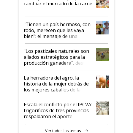
cambiar el mercado de la carne
"Tienen un país hermoso, con
todo, merecen que les vaya
bien": el mensaje de una
ganadera uruguaya sobre las
oportunidades que se abren
"Los pastizales naturales son
para el agro en Argentina, con
aliados estratégicos para la
foco en la carne
producción ganadera", destaca
la iniciativa que ya reúne a 46
establecimientos en Argentina
La herradora del agro, la
historia de la mujer detrás de
los mejores caballos de la
Argentina y los mitos que
todavía hacen sufrir a estos
Escala el conflicto por el IPCVA:
animales: "Mientras me
frigoríficos de tres provincias
descalificaban, yo seguí
respaldaron el aporte
haciendo currículum"
obligatorio
Ver todos los temas