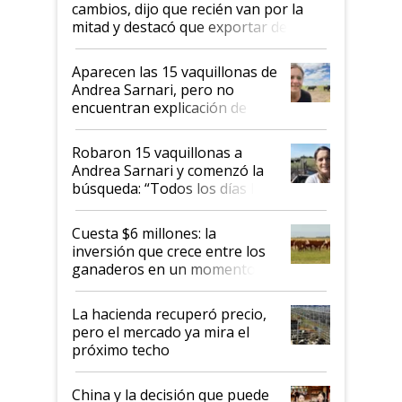
cambios, dijo que recién van por la
mitad y destacó que exportar dejó de
ser "para unos pocos": "Tenemos un
mandato muy claro del gobierno
Aparecen las 15 vaquillonas de
nacional"
Andrea Sarnari, pero no
encuentran explicación de
cómo llegaron allí
Robaron 15 vaquillonas a
Andrea Sarnari y comenzó la
búsqueda: “Todos los días le
toca a algún productor”
Cuesta $6 millones: la
inversión que crece entre los
ganaderos en un momento
histórico para la actividad
La hacienda recuperó precio,
pero el mercado ya mira el
próximo techo
China y la decisión que puede