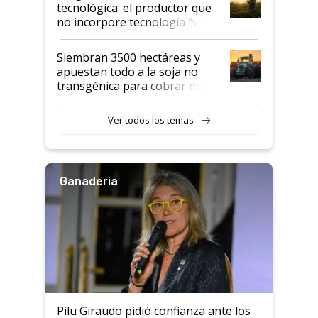
tecnológica: el productor que
no incorpore tecnología "va a
perder el tren"
Siembran 3500 hectáreas y
apuestan todo a la soja no
transgénica para cobrar más
por tonelada: compraron un
semillero
Ver todos los temas
Ganadería
Pilu Giraudo pidió confianza ante los