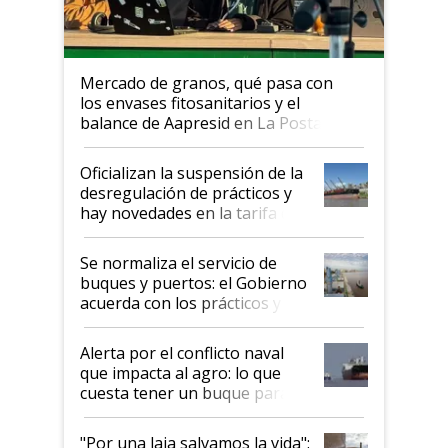
Mercado de granos, qué pasa con
los envases fitosanitarios y el
balance de Aapresid en La Posta
Oficializan la suspensión de la
desregulación de prácticos y
hay novedades en la tarifa de
la hidrovía
Se normaliza el servicio de
buques y puertos: el Gobierno
acuerda con los prácticos y
suspende el decreto de
desregulación
Alerta por el conflicto naval
que impacta al agro: lo que
cuesta tener un buque parado
y el peligro de que Argentina
pase a ser "país sucio"
"Por una laja salvamos la vida":