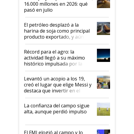
16.000 millones en 2026: qué
pasó en julio
El petróleo desplazó a la
harina de soja como principal
producto exportado, y aún así
el agro aportó casi seis de cada
diez dólares y sostuvo el
Récord para el agro: la
liderazgo en un semestre
actividad llegó a su máximo
récord
histórico impulsada por la
cosecha y las exportaciones
Levantó un acopio a los 19,
creó el lugar que elige Messi y
destaca que invertir en el
kirchnerismo era como "darle
plata a un hijo para droga":
La confianza del campo sigue
Juan Félix Rossetti, el libertario
alta, aunque perdió impulso
que de una dura crisis salió
más fuerte y apuesta al cambio
de Milei
El FMI elogió al campo y lo