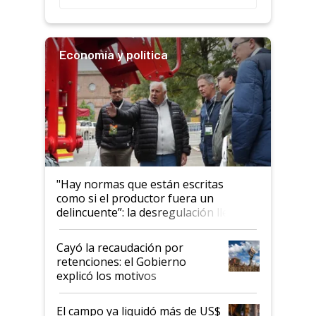
Economía y política
"Hay normas que están escritas
como si el productor fuera un
delincuente”: la desregulación llegó
al Congreso Aapresid y hasta se
habló del financiamiento al IPCVA
Cayó la recaudación por
retenciones: el Gobierno
explicó los motivos
El campo ya liquidó más de US$