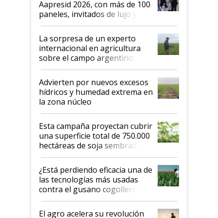
Aapresid 2026, con más de 100
años"
paneles, invitados de lujo y
todas las tendencias
La sorpresa de un experto
internacional en agricultura
sobre el campo argentino:
"Estoy muy impresionado"
Advierten por nuevos excesos
hídricos y humedad extrema en
la zona núcleo
Esta campaña proyectan cubrir
una superficie total de 750.000
hectáreas de soja sembradas
con una nueva generación de
variedades que marcan un
¿Está perdiendo eficacia una de
salto tecnológico en genética y
las tecnologías más usadas
rendimiento
contra el gusano cogollero? El
desafío de una tecnología clave
El agro acelera su revolución