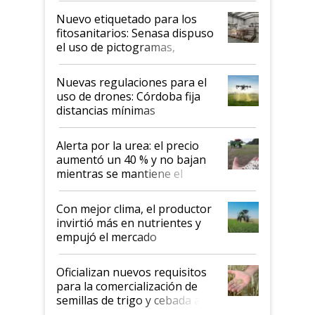
fina
Nuevo etiquetado para los
fitosanitarios: Senasa dispuso
el uso de pictogramas,
palabras de advertencia e
indicaciones
Nuevas regulaciones para el
uso de drones: Córdoba fija
distancias mínimas
Alerta por la urea: el precio
aumentó un 40 % y no bajan
mientras se mantiene el
conflicto en Medio Oriente
Con mejor clima, el productor
invirtió más en nutrientes y
empujó el mercado
Oficializan nuevos requisitos
para la comercialización de
semillas de trigo y cebada a
granel