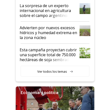
La sorpresa de un experto
internacional en agricultura
sobre el campo argentino:
"Estoy muy impresionado"
Advierten por nuevos excesos
hídricos y humedad extrema en
la zona núcleo
Esta campaña proyectan cubrir
una superficie total de 750.000
hectáreas de soja sembradas
con una nueva generación de
variedades que marcan un
Ver todos los temas
salto tecnológico en genética y
rendimiento
Economía y política