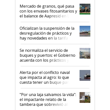
Mercado de granos, qué pasa
con los envases fitosanitarios y
el balance de Aapresid en La
Posta
Oficializan la suspensión de la
desregulación de prácticos y
hay novedades en la tarifa de
la hidrovía
Se normaliza el servicio de
buques y puertos: el Gobierno
acuerda con los prácticos y
suspende el decreto de
desregulación
Alerta por el conflicto naval
que impacta al agro: lo que
cuesta tener un buque parado
y el peligro de que Argentina
pase a ser "país sucio"
"Por una laja salvamos la vida":
el impactante relato de la
tambera que sobrevivió al
tornado