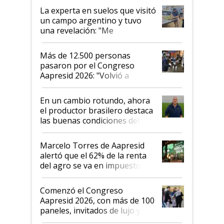
La experta en suelos que visitó
un campo argentino y tuvo
una revelación: "Me
impresionó mucho"
Más de 12.500 personas
pasaron por el Congreso
Aapresid 2026: "Volvió a
demostrar que hablar del
suelo es hablar de todo el
En un cambio rotundo, ahora
sistema productivo"
el productor brasilero destaca
las buenas condiciones del
agro argentino para invertir:
"Los veo más motivados"
Marcelo Torres de Aapresid
alertó que el 62% de la renta
del agro se va en impuestos:
"No es bueno que en
Argentina se sigan discutiendo
Comenzó el Congreso
las mismas cosas de hace 50
Aapresid 2026, con más de 100
años"
paneles, invitados de lujo y
todas las tendencias