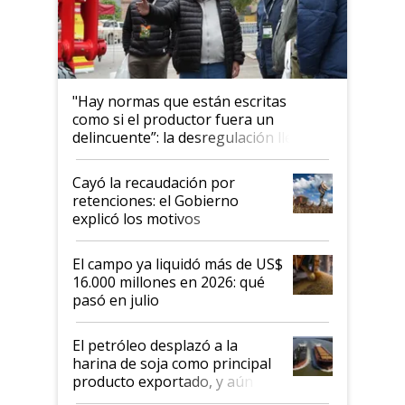
"Hay normas que están escritas
como si el productor fuera un
delincuente”: la desregulación llegó
al Congreso Aapresid y hasta se
habló del financiamiento al IPCVA
Cayó la recaudación por
retenciones: el Gobierno
explicó los motivos
El campo ya liquidó más de US$
16.000 millones en 2026: qué
pasó en julio
El petróleo desplazó a la
harina de soja como principal
producto exportado, y aún así
el agro aportó casi seis de cada