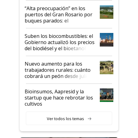
“Alta preocupación” en los
puertos del Gran Rosario por
buques parados: el
funcionamiento de las
exportadoras en tensión tras
Suben los biocombustibles: el
la medida de fuerza de los
Gobierno actualizó los precios
prácticos
del biodiésel y el bioetanol
Nuevo aumento para los
trabajadores rurales: cuánto
cobrará un peón desde julio
Bioinsumos, Aapresid y la
startup que hace rebrotar los
cultivos
Ver todos los temas