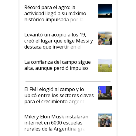
diez dólares y sostuvo el
Récord para el agro: la
liderazgo en un semestre
actividad llegó a su máximo
récord
histórico impulsada por la
cosecha y las exportaciones
Levantó un acopio a los 19,
creó el lugar que elige Messi y
destaca que invertir en el
kirchnerismo era como "darle
plata a un hijo para droga":
La confianza del campo sigue
Juan Félix Rossetti, el libertario
alta, aunque perdió impulso
que de una dura crisis salió
más fuerte y apuesta al cambio
de Milei
El FMI elogió al campo y lo
ubicó entre los sectores claves
para el crecimiento argentino
Milei y Elon Musk instalarán
internet en 6000 escuelas
rurales de la Argentina gracias
a un acuerdo con Starlink