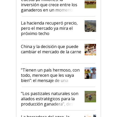
inversión que crece entre los
ganaderos en un momento
histórico para la actividad
La hacienda recuperó precio,
pero el mercado ya mira el
próximo techo
China y la decisión que puede
cambiar el mercado de la carne
"Tienen un país hermoso, con
todo, merecen que les vaya
bien": el mensaje de una
ganadera uruguaya sobre las
oportunidades que se abren
"Los pastizales naturales son
para el agro en Argentina, con
aliados estratégicos para la
foco en la carne
producción ganadera", destaca
la iniciativa que ya reúne a 46
establecimientos en Argentina
La herradora del agro, la