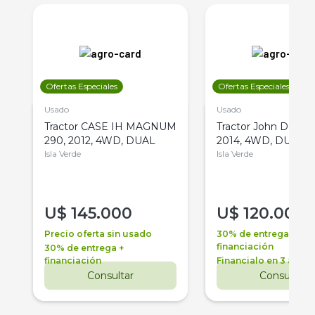
Ofertas Especiales
Ofertas Especiales
Usado
Usado
Tractor CASE IH MAGNUM
Tractor John Deere 
290, 2012, 4WD, DUAL
2014, 4WD, DUAL
Isla Verde
Isla Verde
U$
145.000
U$
120.000
Precio oferta sin usado
30% de entrega +
financiación
30% de entrega +
financiación
Financialo en 3 años
Consultar
Consultar