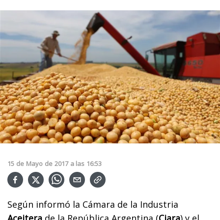
15
de
Mayo
de
2017
a las
16:53
Según informó la Cámara de la Industria
Aceitera
de la República Argentina (
Ciara
) y el