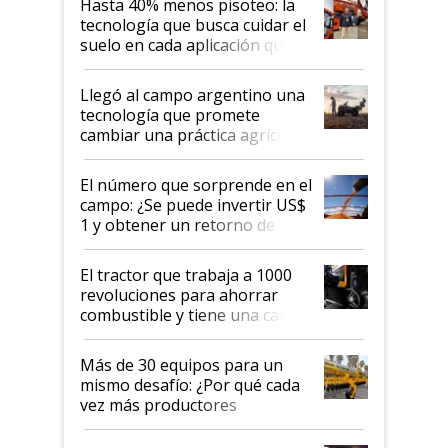
Hasta 40% menos pisoteo: la
tecnología que busca cuidar el
suelo en cada aplicación que
llevó Jacto al Congreso
Aapresid 2026
Llegó al campo argentino una
tecnología que promete
cambiar una práctica agrícola
clave: ¿Y si analizar el suelo
fuera tan simple como apretar
El número que sorprende en el
un botón?
campo: ¿Se puede invertir US$
1 y obtener un retorno de
hasta US$ 10 en agricultura?
El tractor que trabaja a 1000
revoluciones para ahorrar
combustible y tiene una cabina
que parece una computadora:
lo último en el mundo,
Más de 30 equipos para un
disponible en Argentina
mismo desafío: ¿Por qué cada
vez más productores
incorporan fertilizante bajo
tierra?