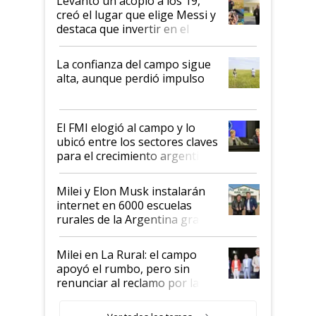
Levantó un acopio a los 19,
creó el lugar que elige Messi y
destaca que invertir en el
kirchnerismo era como "darle
plata a un hijo para droga":
La confianza del campo sigue
Juan Félix Rossetti, el libertario
alta, aunque perdió impulso
que de una dura crisis salió
más fuerte y apuesta al cambio
de Milei
El FMI elogió al campo y lo
ubicó entre los sectores claves
para el crecimiento argentino
Milei y Elon Musk instalarán
internet en 6000 escuelas
rurales de la Argentina gracias
a un acuerdo con Starlink
Milei en La Rural: el campo
apoyó el rumbo, pero sin
renunciar al reclamo por las
retenciones