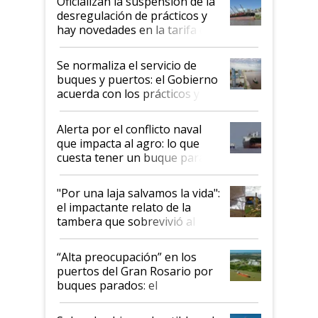
Oficializan la suspensión de la
desregulación de prácticos y
hay novedades en la tarifa de
la hidrovía
Se normaliza el servicio de
buques y puertos: el Gobierno
acuerda con los prácticos y
suspende el decreto de
desregulación
Alerta por el conflicto naval
que impacta al agro: lo que
cuesta tener un buque parado
y el peligro de que Argentina
pase a ser "país sucio"
"Por una laja salvamos la vida":
el impactante relato de la
tambera que sobrevivió al
tornado
“Alta preocupación” en los
puertos del Gran Rosario por
buques parados: el
funcionamiento de las
exportadoras en tensión tras