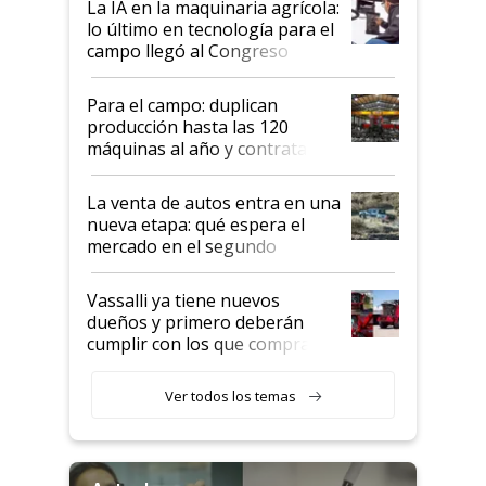
La IA en la maquinaria agrícola:
lo último en tecnología para el
campo llegó al Congreso
Aapresid 2026
Para el campo: duplican
producción hasta las 120
máquinas al año y contratan
especialistas de la industria
automotriz para lograrlo
La venta de autos entra en una
nueva etapa: qué espera el
mercado en el segundo
semestre
Vassalli ya tiene nuevos
dueños y primero deberán
cumplir con los que compraron
cosechadoras y todavía no las
recibieron: quién está detrás
Ver todos los temas
del rescate de la empresa