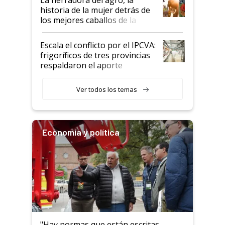
historia de la mujer detrás de
los mejores caballos de la
Argentina y los mitos que
todavía hacen sufrir a estos
Escala el conflicto por el IPCVA:
animales: "Mientras me
frigoríficos de tres provincias
descalificaban, yo seguí
respaldaron el aporte
haciendo currículum"
obligatorio
Ver todos los temas
Economía y política
"Hay normas que están escritas