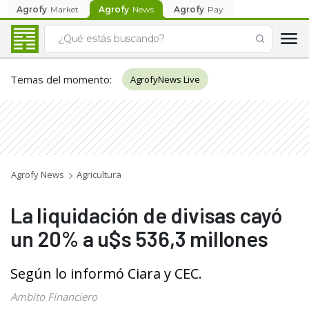
Agrofy
Market
Agrofy
News
Agrofy
Pay
Temas del momento
:
AgrofyNews Live
Agrofy News
Agricultura
La liquidación de divisas cayó
un 20% a u$s 536,3 millones
Según lo informó Ciara y CEC.
Ambito Financiero