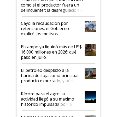
como si el productor fuera un
delincuente”: la desregulación llegó
al Congreso Aapresid y hasta se
habló del financiamiento al IPCVA
Cayó la recaudación por
retenciones: el Gobierno
explicó los motivos
El campo ya liquidó más de US$
16.000 millones en 2026: qué
pasó en julio
El petróleo desplazó a la
harina de soja como principal
producto exportado, y aún así
el agro aportó casi seis de cada
diez dólares y sostuvo el
Récord para el agro: la
liderazgo en un semestre
actividad llegó a su máximo
récord
histórico impulsada por la
cosecha y las exportaciones