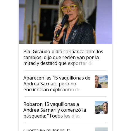
Pilu Giraudo pidió confianza ante los
cambios, dijo que recién van por la
mitad y destacó que exportar dejó de
ser "para unos pocos": "Tenemos un
mandato muy claro del gobierno
Aparecen las 15 vaquillonas de
nacional"
Andrea Sarnari, pero no
encuentran explicación de
cómo llegaron allí
Robaron 15 vaquillonas a
Andrea Sarnari y comenzó la
búsqueda: “Todos los días le
toca a algún productor”
Cuesta $6 millones: la