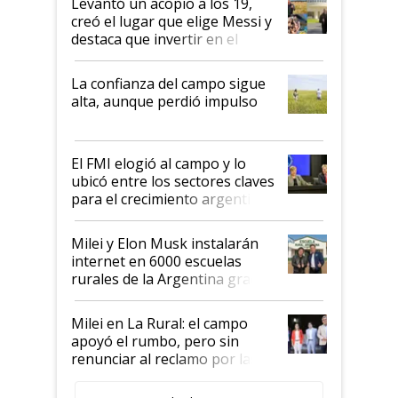
Levantó un acopio a los 19,
creó el lugar que elige Messi y
destaca que invertir en el
kirchnerismo era como "darle
plata a un hijo para droga":
La confianza del campo sigue
Juan Félix Rossetti, el libertario
alta, aunque perdió impulso
que de una dura crisis salió
más fuerte y apuesta al cambio
de Milei
El FMI elogió al campo y lo
ubicó entre los sectores claves
para el crecimiento argentino
Milei y Elon Musk instalarán
internet en 6000 escuelas
rurales de la Argentina gracias
a un acuerdo con Starlink
Milei en La Rural: el campo
apoyó el rumbo, pero sin
renunciar al reclamo por las
retenciones