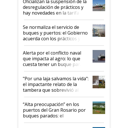
Oficializan la suspensión de la
desregulación de prácticos y
hay novedades en la tarifa de
la hidrovía
Se normaliza el servicio de
buques y puertos: el Gobierno
acuerda con los prácticos y
suspende el decreto de
desregulación
Alerta por el conflicto naval
que impacta al agro: lo que
cuesta tener un buque parado
y el peligro de que Argentina
pase a ser "país sucio"
"Por una laja salvamos la vida":
el impactante relato de la
tambera que sobrevivió al
tornado
“Alta preocupación” en los
puertos del Gran Rosario por
buques parados: el
funcionamiento de las
exportadoras en tensión tras