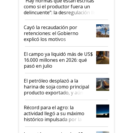
"Hay normas que están escritas
como si el productor fuera un
delincuente”: la desregulación llegó
al Congreso Aapresid y hasta se
habló del financiamiento al IPCVA
Cayó la recaudación por
retenciones: el Gobierno
explicó los motivos
El campo ya liquidó más de US$
16.000 millones en 2026: qué
pasó en julio
El petróleo desplazó a la
harina de soja como principal
producto exportado, y aún así
el agro aportó casi seis de cada
diez dólares y sostuvo el
Récord para el agro: la
liderazgo en un semestre
actividad llegó a su máximo
récord
histórico impulsada por la
cosecha y las exportaciones