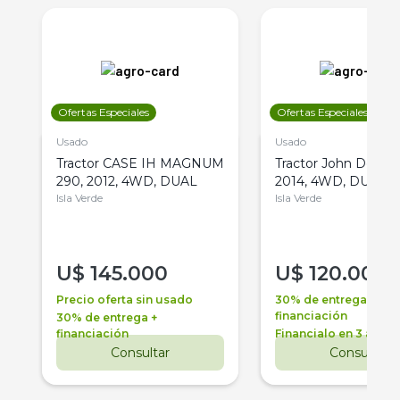
Ofertas Especiales
Ofertas Especiales
Usado
Usado
Tractor CASE IH MAGNUM
Tractor John Deere 
290, 2012, 4WD, DUAL
2014, 4WD, DUAL
Isla Verde
Isla Verde
U$
145.000
U$
120.000
Precio oferta sin usado
30% de entrega +
financiación
30% de entrega +
financiación
Financialo en 3 años
Consultar
Consultar