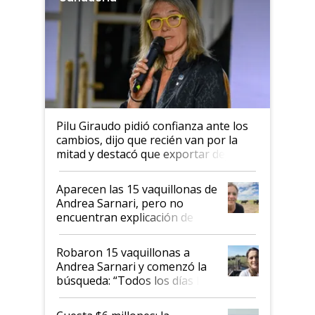
Pilu Giraudo pidió confianza ante los
cambios, dijo que recién van por la
mitad y destacó que exportar dejó de
ser "para unos pocos": "Tenemos un
mandato muy claro del gobierno
Aparecen las 15 vaquillonas de
nacional"
Andrea Sarnari, pero no
encuentran explicación de
cómo llegaron allí
Robaron 15 vaquillonas a
Andrea Sarnari y comenzó la
búsqueda: “Todos los días le
toca a algún productor”