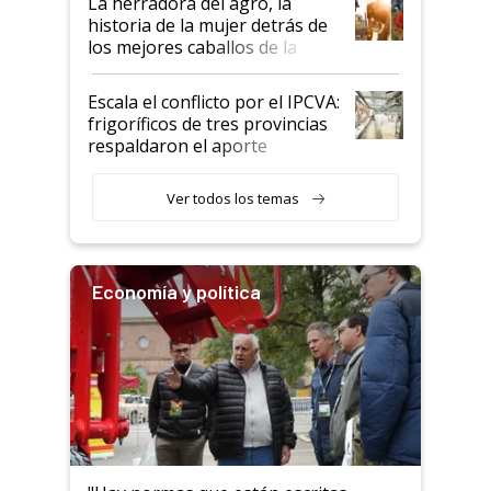
La herradora del agro, la
historia de la mujer detrás de
los mejores caballos de la
Argentina y los mitos que
todavía hacen sufrir a estos
Escala el conflicto por el IPCVA:
animales: "Mientras me
frigoríficos de tres provincias
descalificaban, yo seguí
respaldaron el aporte
haciendo currículum"
obligatorio
Ver todos los temas
Economía y política