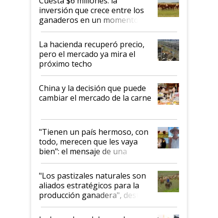
Cuesta $6 millones: la
inversión que crece entre los
ganaderos en un momento
histórico para la actividad
La hacienda recuperó precio,
pero el mercado ya mira el
próximo techo
China y la decisión que puede
cambiar el mercado de la carne
"Tienen un país hermoso, con
todo, merecen que les vaya
bien": el mensaje de una
ganadera uruguaya sobre las
oportunidades que se abren
"Los pastizales naturales son
para el agro en Argentina, con
aliados estratégicos para la
foco en la carne
producción ganadera", destaca
la iniciativa que ya reúne a 46
establecimientos en Argentina